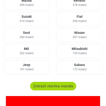
Mazda
Renault
390 inzercí
378 inzercí
Suzuki
Fiat
310 inzercí
294 inzercí
Seat
Nissan
284 inzercí
207 inzercí
MG
Mitsubishi
202 inzercí
193 inzercí
Jeep
Subaru
181 inzercí
172 inzercí
Zobrazit všechny inzeráty