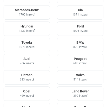
Mercedes-Benz
Kia
1700 inzercí
1371 inzercí
Hyundai
Ford
1239 inzercí
1096 inzercí
Toyota
BMW
1071 inzercí
870 inzercí
Audi
Peugeot
766 inzercí
698 inzercí
Citroën
Volvo
633 inzercí
514 inzercí
Opel
Land Rover
499 inzercí
399 inzercí