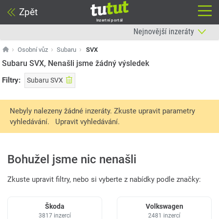
Zpět
Inzertní portál
Osobní vůz
Subaru
SVX
Subaru SVX, Nenašli jsme žádný výsledek
Filtry:
Subaru SVX
Nebyly nalezeny žádné inzeráty. Zkuste upravit parametry
vyhledávání.
Upravit vyhledávání.
Bohužel jsme nic nenašli
Zkuste upravit filtry, nebo si vyberte z nabídky podle značky:
Škoda
Volkswagen
3817 inzercí
2481 inzercí