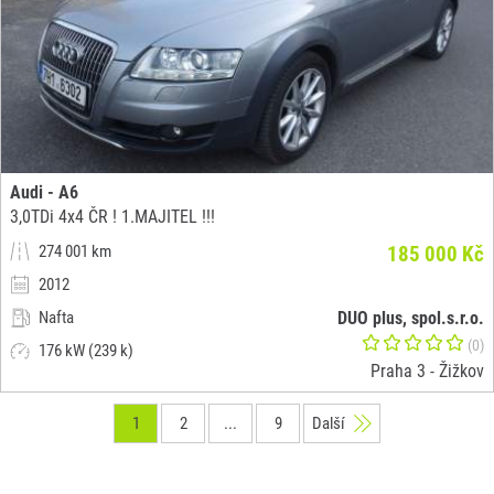
Audi - A6
3,0TDi 4x4 ČR ! 1.MAJITEL !!!
274 001 km
185 000 Kč
2012
Nafta
DUO plus, spol.s.r.o.
(0)
176 kW (239 k)
Praha 3 - Žižkov
1
2
...
9
Další