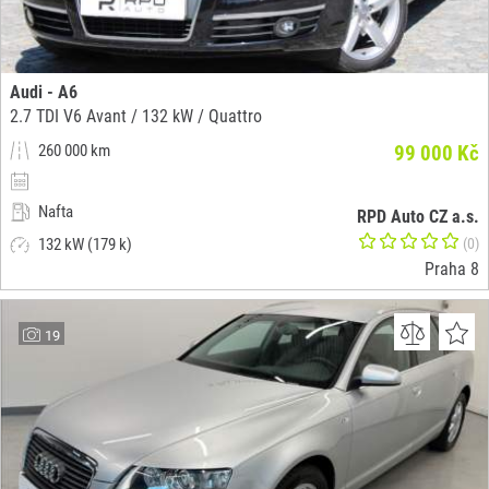
Audi - A6
2.7 TDI V6 Avant / 132 kW / Quattro
260 000 km
99 000 Kč
Nafta
RPD Auto CZ a.s.
132 kW (179 k)
(0)
Praha 8
19