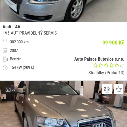
Audi - A6
i V6 AUT PRAVIDELNÝ SERVIS
302 300 km
99 900 Kč
2007
Benzín
Auto Palace Butovice s.r.o.
(0)
154 kW (209 k)
Stodůlky (Praha 13)
27