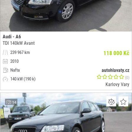
Audi - A6
TDI 140kW Avant
239 967 km
118 000 Kč
2010
Nafta
autohlavaty.cz
(0)
140 kW (190 k)
Karlovy Vary
14