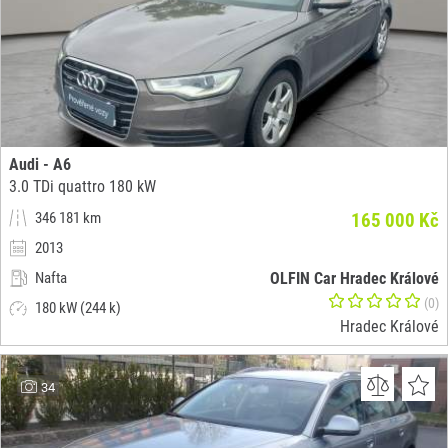
Audi - A6
3.0 TDi quattro 180 kW
346 181 km
165 000 Kč
2013
Nafta
OLFIN Car Hradec Králové
(0)
180 kW (244 k)
Hradec Králové
34