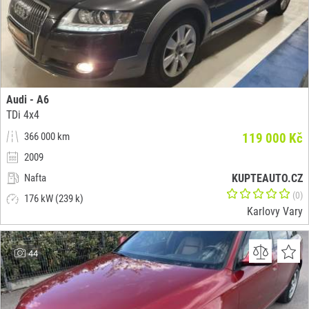
Audi - A6
TDi 4x4
366 000 km
119 000 Kč
2009
Nafta
KUPTEAUTO.CZ
(0)
176 kW (239 k)
Karlovy Vary
44