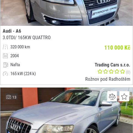
Audi - A6
3.0TDI/ 165KW QUATTRO
320 000 km
110 000 Kč
2004
Nafta
Trading Cars s.r.o.
(0)
165 kW (224 k)
Rožnov pod Radhoštěm
13