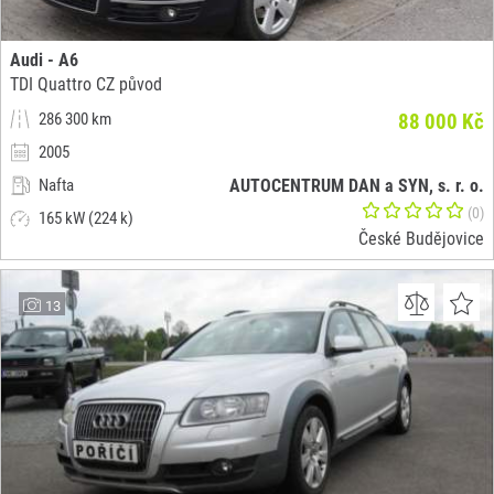
Audi - A6
TDI Quattro CZ původ
286 300 km
88 000 Kč
2005
Nafta
AUTOCENTRUM DAN a SYN, s. r. o.
(0)
165 kW (224 k)
České Budějovice
13