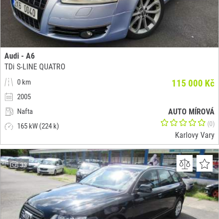
Audi - A6
TDi S-LINE QUATRO
0 km
115 000 Kč
2005
Nafta
AUTO MÍROVÁ
(0)
165 kW (224 k)
Karlovy Vary
33