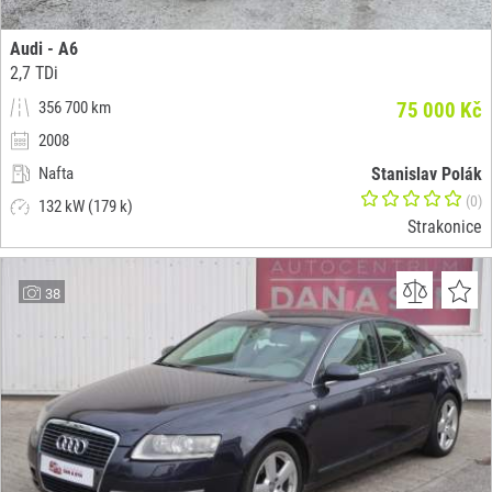
Audi - A6
2,7 TDi
356 700 km
75 000 Kč
2008
Nafta
Stanislav Polák
(0)
132 kW (179 k)
Strakonice
38