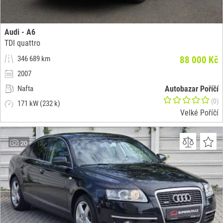
Audi - A6
TDI quattro
346 689 km
88 000 Kč
2007
Nafta
Autobazar Poříčí
(0)
171 kW (232 k)
Velké Poříčí
20