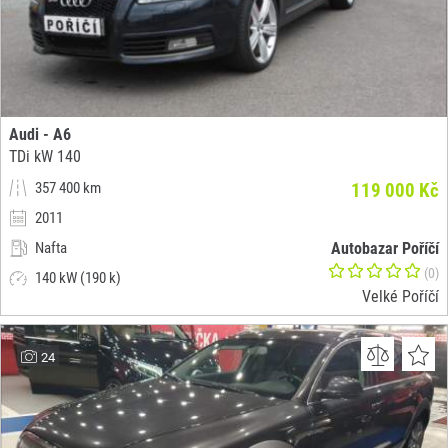
Audi - A6
TDi kW 140
357 400 km
119 000 Kč
2011
Nafta
Autobazar Poříčí
(0)
140 kW (190 k)
Velké Poříčí
24