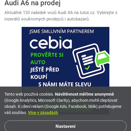
Audi A6 na prodej
Aktuálně 133 nabídek vozů Audi A6 na tutut.cz. Vybírejte z
inzerátů soukromých prodejců i autobazarů.
Tento web používá cookies.
Návštěvnost měříme anonymně
(Google Analytics, Microsoft Clarity), abychom mohli zlepšovat
obsah. K cílení reklam (Google Ads, Facebook, Sklik) potřebujeme
váš souhlas.
Více v zásadách
.
Nastavení