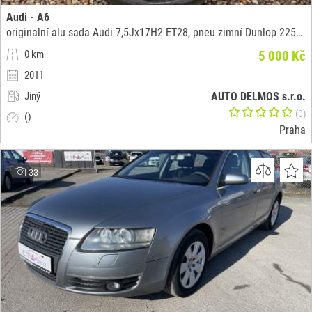
Audi - A6
originalní alu sada Audi 7,5Jx17H2 ET28, pneu zimní Dunlop 225/55 r17 40%
0 km
5 000 Kč
2011
Jiný
AUTO DELMOS s.r.o.
(0)
()
Praha
33