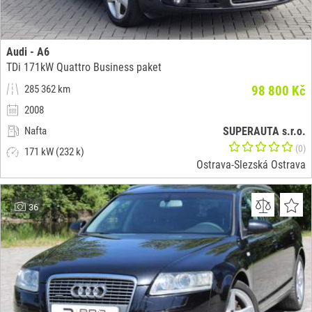
Audi - A6
TDi 171kW Quattro Business paket
285 362 km
98 800 Kč
2008
Nafta
SUPERAUTA s.r.o.
(0)
171 kW (232 k)
Ostrava-Slezská Ostrava
36