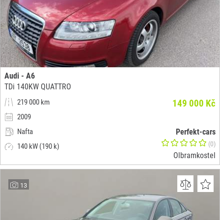
Audi - A6
TDi 140KW QUATTRO
219 000 km
149 000 Kč
2009
Nafta
Perfekt-cars
(0)
140 kW (190 k)
Olbramkostel
13