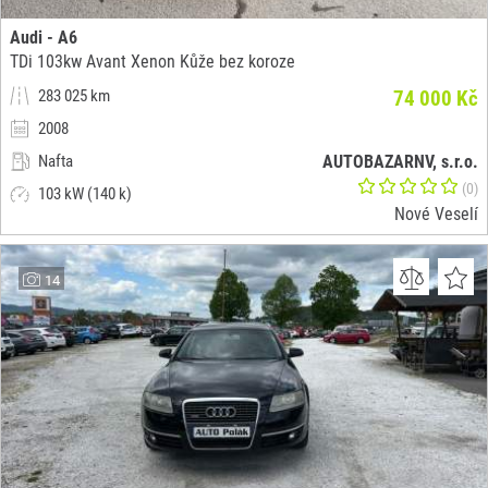
Audi - A6
TDi 103kw Avant Xenon Kůže bez koroze
283 025 km
74 000 Kč
2008
Nafta
AUTOBAZARNV, s.r.o.
(0)
103 kW (140 k)
Nové Veselí
14