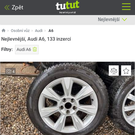
Zpět
Inzertní portál
Osobní vůz
Audi
A6
Nejlevnější, Audi A6, 133
inzercí
Filtry:
Audi A6
4