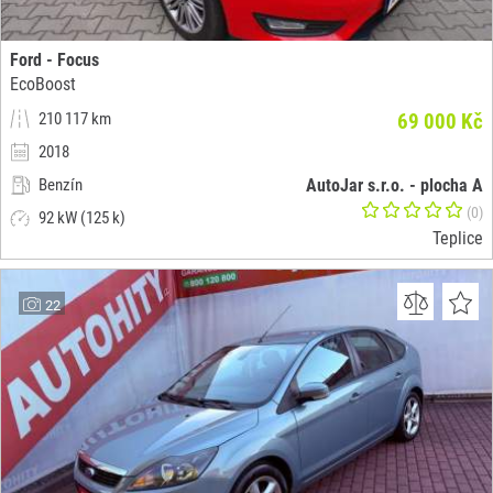
Ford - Focus
EcoBoost
210 117 km
69 000 Kč
2018
Benzín
AutoJar s.r.o. - plocha A
(0)
92 kW (125 k)
Teplice
22