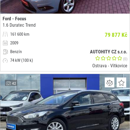
Ford - Focus
1.6 Duratec Trend
161 600 km
79 877 Kč
2009
Benzín
AUTOHITY CZ s.r.o.
(0)
74 kW (100 k)
Ostrava - Vítkovice
42