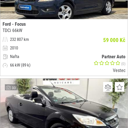
Ford - Focus
TDCi 66kW
232 807 km
59 000 Kč
2010
Nafta
Partner Auto
(0)
66 kW (89 k)
Vestec
33