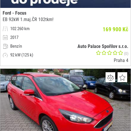
Ford - Focus
EB 92kW 1.maj.ČR 102tkm!
102 260 km
169 900 Kč
2017
Benzín
Auto Palace Spořilov s.r.o.
(0)
92 kW (125 k)
Praha 4
22