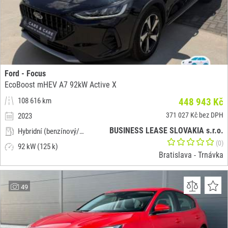
Ford - Focus
EcoBoost mHEV A7 92kW Active X
108 616 km
448 943 Kč
371 027 Kč bez DPH
2023
BUSINESS LEASE SLOVAKIA s.r.o.
Hybridní (benzínový/elektrický)
(0)
92 kW (125 k)
Bratislava - Trnávka
49