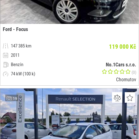
Ford - Focus
147 385 km
119 000 Kč
2011
Benzín
No.1Cars s.r.o.
(0)
74 kW (100 k)
Chomutov
19