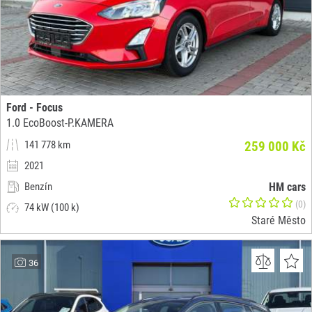
Ford - Focus
1.0 EcoBoost-P.KAMERA
141 778 km
259 000 Kč
2021
Benzín
HM cars
(0)
74 kW (100 k)
Staré Město
36