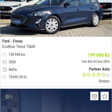
Ford - Focus
EcoBlue Trend 70kW
150 696 km
199 000 Kč
164 462 Kč bez DPH
2020
Partner Auto
Nafta
(0)
70 kW (95 k)
Vestec
1