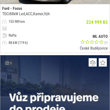
Ford - Focus
TDCi88kW Led,ACC,Kamer,Výh
153 989 km
224 999 Kč
Nafta
ML AUTO
88 kW (119 k)
(0)
České Budějovice
1