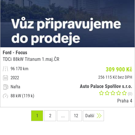
Ford - Focus
TDCi 88kW Titanum 1.maj.ČR
96 170 km
309 900 Kč
256 115 Kč bez DPH
2022
Auto Palace Spořilov s.r.o.
Nafta
(0)
88 kW (119 k)
Praha 4
1
2
...
12
Další