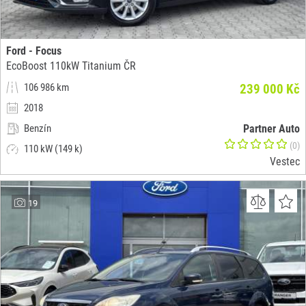
Ford - Focus
EcoBoost 110kW Titanium ČR
106 986 km
239 000 Kč
2018
Benzín
Partner Auto
(0)
110 kW (149 k)
Vestec
19