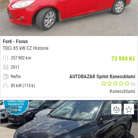
Ford - Focus
TDCi 85 kW CZ Historie
257 902 km
73 900 Kč
2011
Nafta
AUTOBAZAR Sprint Konecchlumí
(0)
85 kW (115 k)
Konecchlumí
19