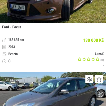
Ford - Focus
185 835 km
130 000 Kč
2013
Benzín
AutoK
(0)
()
-
14