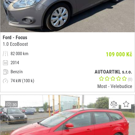
Ford - Focus
1.0 EcoBoost
82 000 km
109 000 Kč
2014
Benzín
AUTOARTIKL s.r.o.
(0)
74 kW (100 k)
Most - Velebudice
30