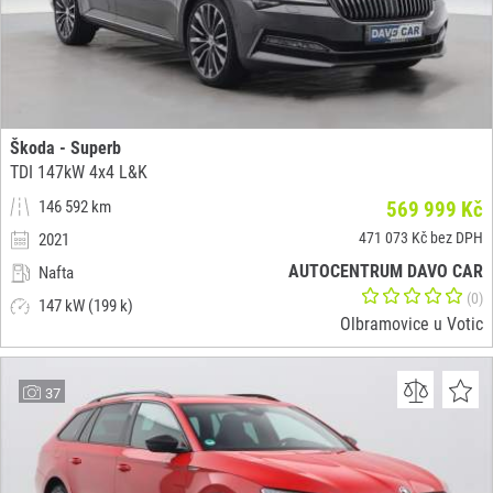
Škoda - Superb
TDI 147kW 4x4 L&K
146 592 km
569 999 Kč
471 073 Kč bez DPH
2021
AUTOCENTRUM DAVO CAR
Nafta
(0)
147 kW (199 k)
Olbramovice u Votic
37