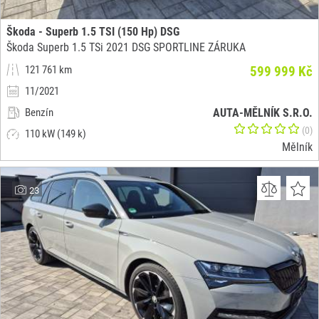
Škoda - Superb 1.5 TSI (150 Hp) DSG
Škoda Superb 1.5 TSi 2021 DSG SPORTLINE ZÁRUKA
121 761 km
599 999 Kč
11/2021
Benzín
AUTA-MĚLNÍK S.R.O.
(0)
110 kW (149 k)
Mělník
23