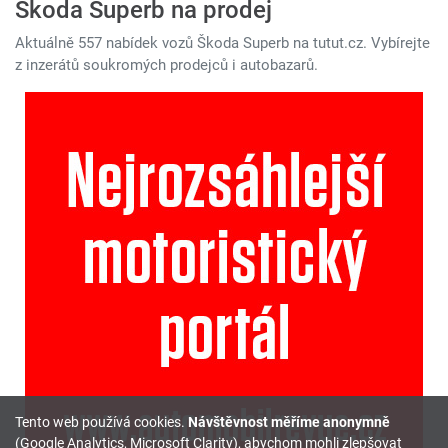
Škoda Superb na prodej
Aktuálně 557 nabídek vozů Škoda Superb na tutut.cz. Vybírejte
z inzerátů soukromých prodejců i autobazarů.
Tento web používá cookies.
Návštěvnost měříme anonymně
(Google Analytics, Microsoft Clarity), abychom mohli zlepšovat