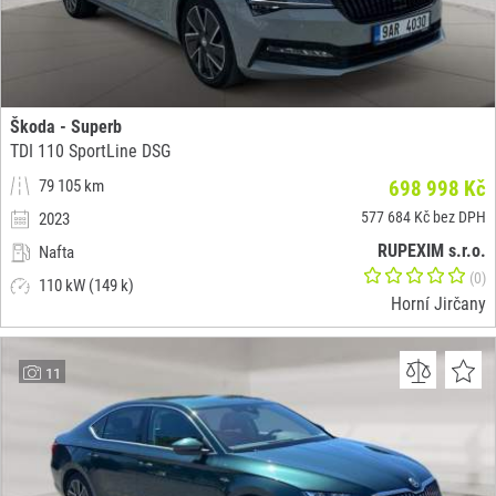
Škoda - Superb
TDI 110 SportLine DSG
79 105 km
698 998 Kč
577 684 Kč bez DPH
2023
RUPEXIM s.r.o.
Nafta
(0)
110 kW (149 k)
Horní Jirčany
11