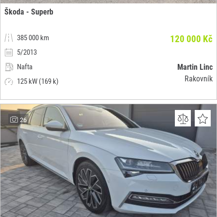
Škoda - Superb
385 000 km
120 000 Kč
5/2013
Nafta
Martin Linc
Rakovník
125 kW (169 k)
26