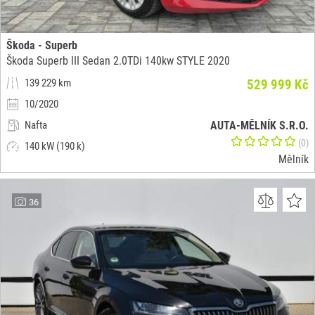
Škoda - Superb
Škoda Superb III Sedan 2.0TDi 140kw STYLE 2020
139 229 km
529 999 Kč
10/2020
Nafta
AUTA-MĚLNÍK S.R.O.
(0)
140 kW (190 k)
Mělník
36