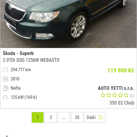
Škoda - Superb
2.0TDi DSG 125kW WEBASTO
294 777 km
119 000 Kč
2010
Nafta
AUTO YETTI s.r.o.
(0)
125 kW (169 k)
350 02 Cheb
1
2
...
35
Další