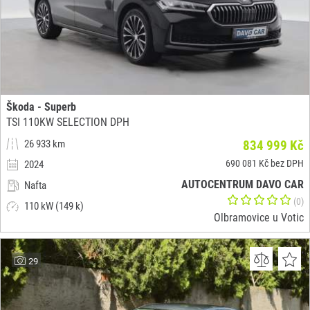
Škoda - Superb
TSI 110KW SELECTION DPH
26 933 km
834 999 Kč
690 081 Kč bez DPH
2024
AUTOCENTRUM DAVO CAR
Nafta
(0)
110 kW (149 k)
Olbramovice u Votic
29