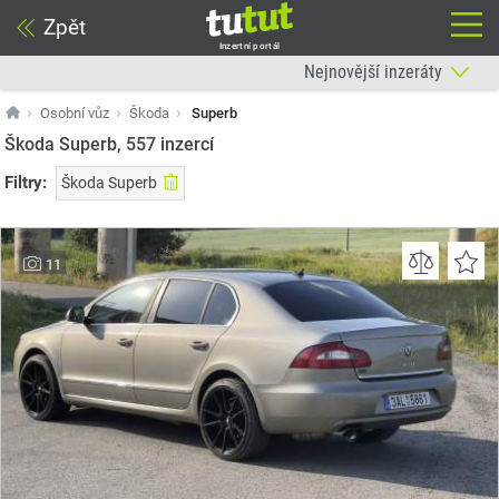
Zpět
Inzertní portál
Osobní vůz
Škoda
Superb
Škoda Superb, 557
inzercí
Filtry:
Škoda Superb
11