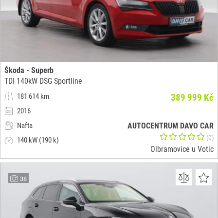
Škoda - Superb
TDI 140kW DSG Sportline
181 614 km
389 999 Kč
2016
Nafta
AUTOCENTRUM DAVO CAR
(0)
140 kW (190 k)
Olbramovice u Votic
38