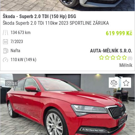
Škoda - Superb 2.0 TDI (150 Hp) DSG
Škoda Superb 2.0 TDi 110kw 2023 SPORTLINE ZÁRUKA
134 673 km
619 999 Kč
7/2023
Nafta
AUTA-MĚLNÍK S.R.O.
(0)
110 kW (149 k)
Mělník
25