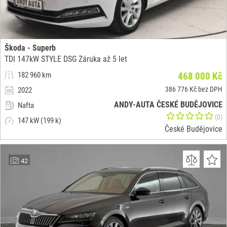
Škoda - Superb
TDI 147kW STYLE DSG Záruka až 5 let
182 960 km
468 000 Kč
386 776 Kč bez DPH
2022
ANDY-AUTA ČESKÉ BUDĚJOVICE
Nafta
(0)
147 kW (199 k)
České Budějovice
42