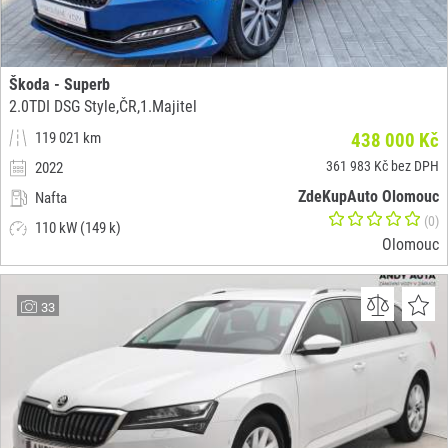
Škoda - Superb
2.0TDI DSG Style,ČR,1.Majitel
119 021 km
438 000 Kč
361 983 Kč bez DPH
2022
ZdeKupAuto Olomouc
Nafta
(0)
110 kW (149 k)
Olomouc
33