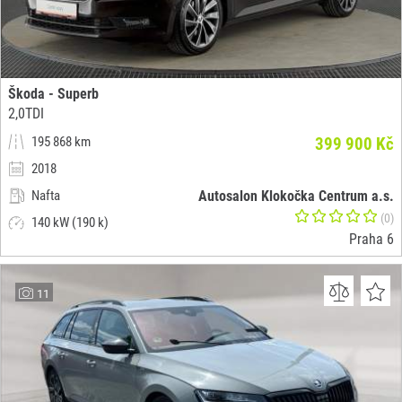
Škoda - Superb
2,0TDI
195 868 km
399 900 Kč
2018
Nafta
Autosalon Klokočka Centrum a.s.
(0)
140 kW (190 k)
Praha 6
11