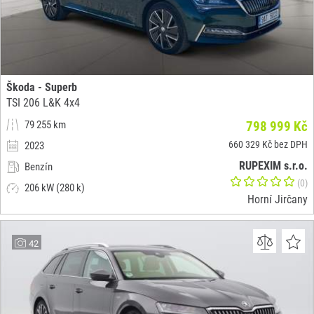
Škoda - Superb
TSI 206 L&K 4x4
79 255 km
798 999 Kč
660 329 Kč bez DPH
2023
RUPEXIM s.r.o.
Benzín
(0)
206 kW (280 k)
Horní Jirčany
42