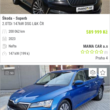
Škoda - Superb
2.0TDi 147kW DSG L&K ČR
200 062 km
589 999 Kč
2023
Nafta
MAMA CAR a.s
(0)
147 kW (199 k)
Praha 4
50