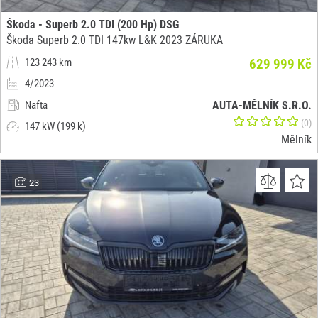
Škoda - Superb 2.0 TDI (200 Hp) DSG
Škoda Superb 2.0 TDI 147kw L&K 2023 ZÁRUKA
123 243 km
629 999 Kč
4/2023
Nafta
AUTA-MĚLNÍK S.R.O.
(0)
147 kW (199 k)
Mělník
23