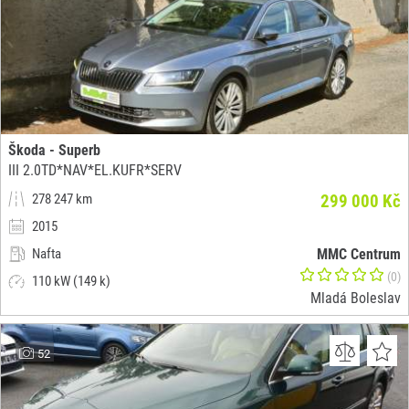
Škoda - Superb
III 2.0TD*NAV*EL.KUFR*SERV
278 247 km
299 000 Kč
2015
Nafta
MMC Centrum
(0)
110 kW (149 k)
Mladá Boleslav
52