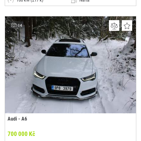
160 kW (217 k)
Nafta
Automatická
Kombi
Autosalon Klokočka Centrum a.s.
14
(0x)
Praha 6
Audi - A6
700 000 Kč