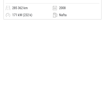
285 362 km
2008
171 kW (232 k)
Nafta
Automatická
Limuzína
SUPERAUTA s.r.o.
(0x)
Ostrava-Slezská Ostrava