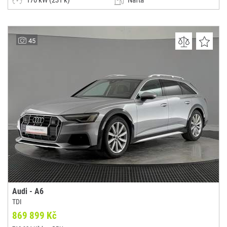
170 kW (231 k)
Nafta
Manuální
Kombi
AutoK
45
(0x)
-
Audi - A6
TDI
869 899 Kč