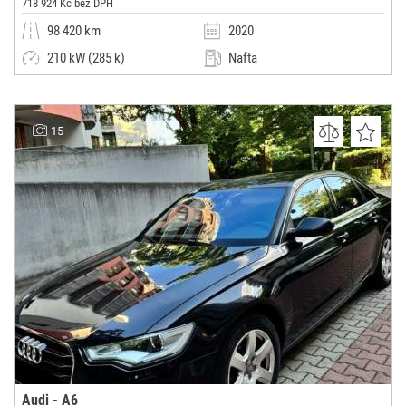
718 924 Kč bez DPH
98 420 km
2020
210 kW (285 k)
Nafta
Automatická
Kombi
Autosalon Klokočka Centrum a.s.
15
(0x)
Praha 6
Audi - A6