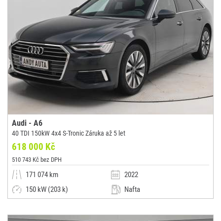
Audi - A6
40 TDI 150kW 4x4 S-Tronic Záruka až 5 let
618 000 Kč
510 743 Kč bez DPH
171 074 km
2022
150 kW (203 k)
Nafta
Automatická
Kombi