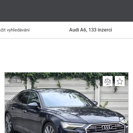
Audi A6,
133
inzercí
žit vyhledávání
30