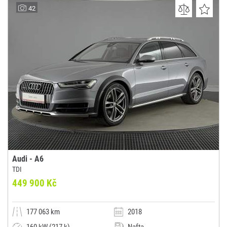
ANDY-AUTA ČESKÉ BUDĚJOVICE
42
(0x)
České Budějovice
Audi - A6
TDI
449 900 Kč
177 063 km
2018