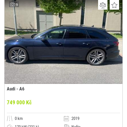
AUTOCAR ANVY s.r.o.
9
(0x)
Uherský Brod - Havřice
Audi - A6
749 000 Kč
0 km
2019