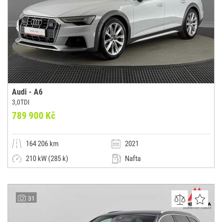
Audi - A6
3,0TDI
789 900 Kč
164 206 km
2021
210 kW (285 k)
Nafta
Automatická
Kombi
Autosalon Klokočka Centrum a.s.
31
(0x)
Praha 6