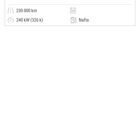
230 000 km
240 kW (326 k)
Nafta
Automatická
Kombi
AutoK
(0x)
-