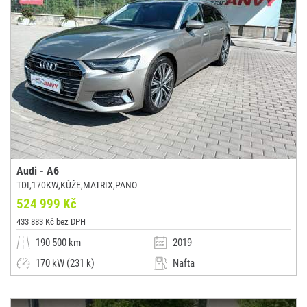
Audi - A6
TDI,170KW,KŮŽE,MATRIX,PANO
524 999 Kč
433 883 Kč bez DPH
190 500 km
2019
170 kW (231 k)
Nafta
Automatická
Kombi