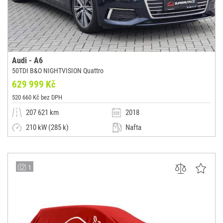
Audi - A6
50TDI B&O NIGHTVISION Quattro
629 999 Kč
520 660 Kč bez DPH
207 621 km
2018
210 kW (285 k)
Nafta
Automatická
Limuzína
SUPERAUTA s.r.o.
1
(0x)
Ostrava-Slezská Ostrava