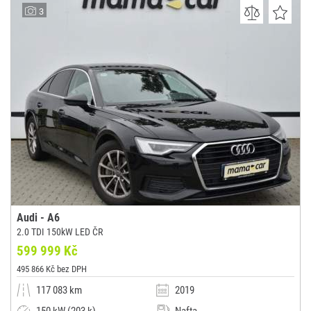
AutoK
3
(0x)
-
Audi - A6
2.0 TDI 150kW LED ČR
599 999 Kč
495 866 Kč bez DPH
117 083 km
2019