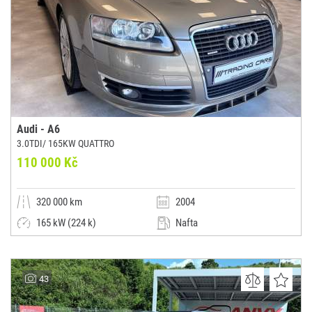
Audi - A6
3.0TDI/ 165KW QUATTRO
110 000 Kč
320 000 km
2004
165 kW (224 k)
Nafta
Automatická
Limuzína
Trading Cars s.r.o.
43
(0x)
Rožnov pod Radhoštěm