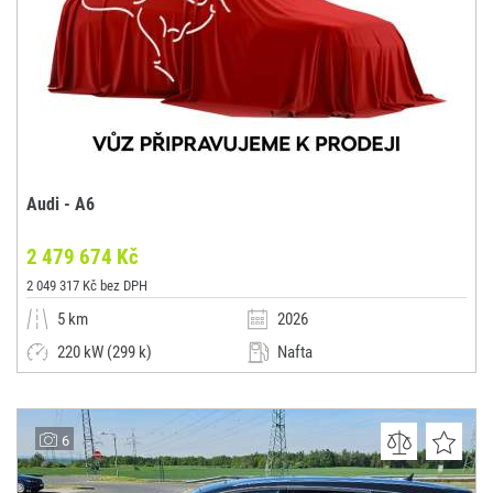
Audi - A6
2 479 674 Kč
2 049 317 Kč bez DPH
5 km
2026
220 kW (299 k)
Nafta
Automatická
Kombi
Autosalon Klokočka Centrum a.s. - nové vozy
6
(0x)
Praha 6