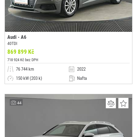
Audi - A6
40TDI
869 899 Kč
718 924 Kč bez DPH
76 744 km
2022
150 kW (203 k)
Nafta
Automatická
Kombi
Autosalon Klokočka Centrum a.s.
44
(0x)
Praha 6