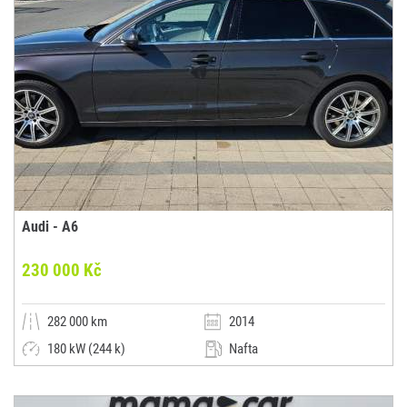
Audi - A6
230 000 Kč
282 000 km
2014
180 kW (244 k)
Nafta
Automatická
Kombi