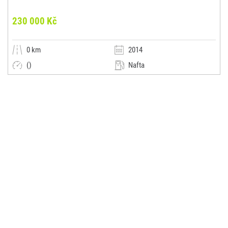
230 000 Kč
0 km
2014
()
Nafta
Automatická
Limuzína
AutoK
(0x)
-