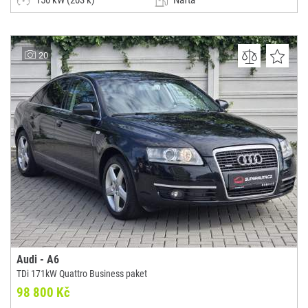
150 kW (203 k)
Nafta
Automatická
Limuzína
MAMA CAR a.s
20
(0x)
Praha 4
Audi - A6
TDi 171kW Quattro Business paket
98 800 Kč