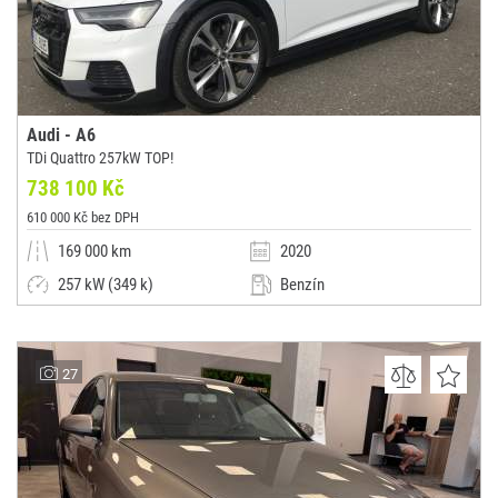
Audi - A6
TDi Quattro 257kW TOP!
738 100 Kč
610 000 Kč bez DPH
169 000 km
2020
257 kW (349 k)
Benzín
Automatická
Kombi
JoLaCar Liberec, s.r.o.
27
(0x)
Stráž nad Nisou