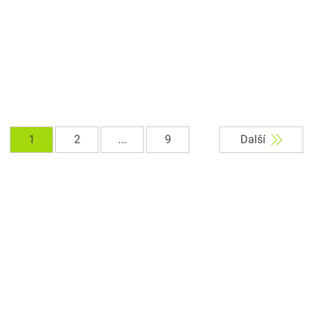
1
2
...
9
Další