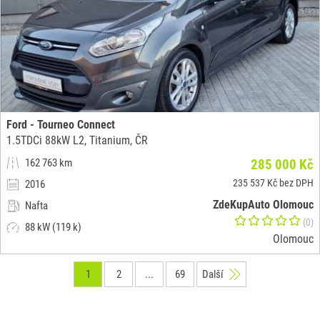
Ford - Tourneo Connect
1.5TDCi 88kW L2, Titanium, ČR
162 763 km
285 000 Kč
235 537 Kč bez DPH
2016
ZdeKupAuto Olomouc
Nafta
(0)
88 kW (119 k)
Olomouc
1
2
...
69
Další