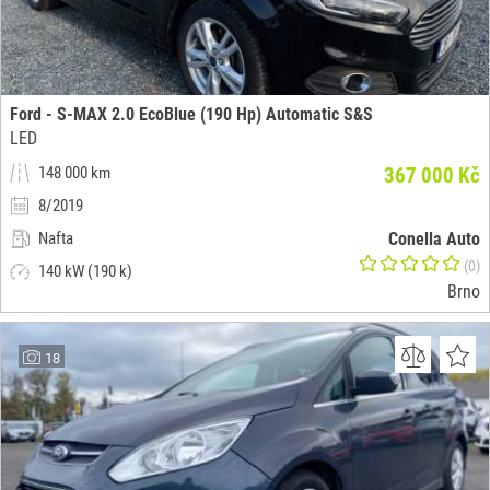
Ford - S-MAX 2.0 EcoBlue (190 Hp) Automatic S&S
LED
148 000 km
367 000 Kč
8/2019
Nafta
Conella Auto
(0)
140 kW (190 k)
Brno
18