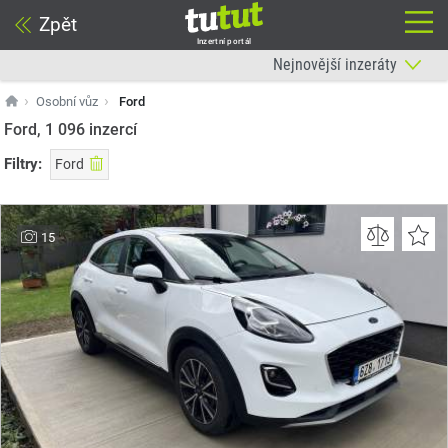
Zpět
Inzertní portál
Osobní vůz
Ford
Ford, 1 096
inzercí
Filtry:
Ford
15