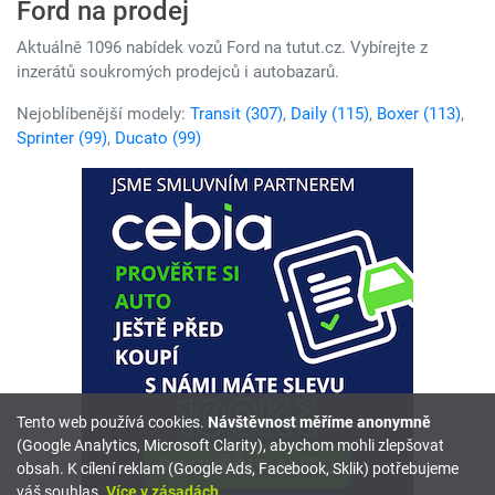
Ford na prodej
Aktuálně 1096 nabídek vozů Ford na tutut.cz. Vybírejte z
inzerátů soukromých prodejců i autobazarů.
Nejoblíbenější modely:
Transit (307)
,
Daily (115)
,
Boxer (113)
,
Sprinter (99)
,
Ducato (99)
Tento web používá cookies.
Návštěvnost měříme anonymně
(Google Analytics, Microsoft Clarity), abychom mohli zlepšovat
obsah. K cílení reklam (Google Ads, Facebook, Sklik) potřebujeme
váš souhlas.
Více v zásadách
.