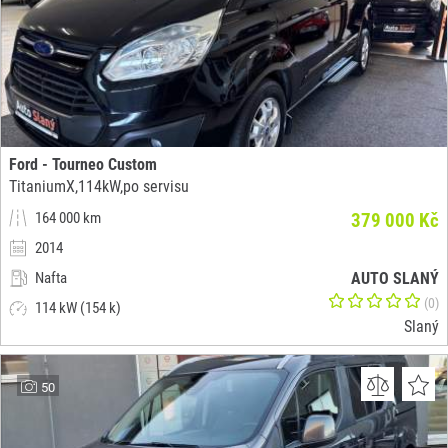
Ford - Tourneo Custom
TitaniumX,114kW,po servisu
164 000 km
379 000 Kč
2014
Nafta
AUTO SLANÝ
(0)
114 kW (154 k)
Slaný
50