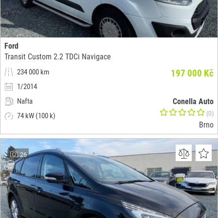
Ford
Transit Custom 2.2 TDCi Navigace
234 000 km
197 000 Kč
1/2014
Nafta
Conella Auto
(0)
74 kW (100 k)
Brno
26