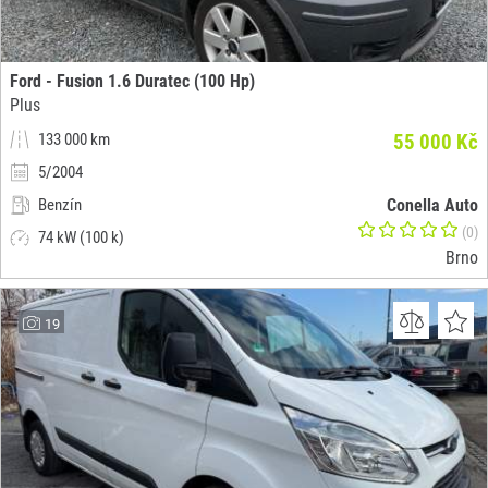
Ford - Fusion 1.6 Duratec (100 Hp)
Plus
133 000 km
55 000 Kč
5/2004
Benzín
Conella Auto
(0)
74 kW (100 k)
Brno
19