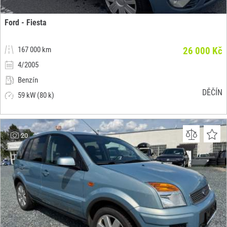
Ford - Fiesta
167 000 km
26 000 Kč
4/2005
Benzín
DĚČÍN
59 kW (80 k)
20