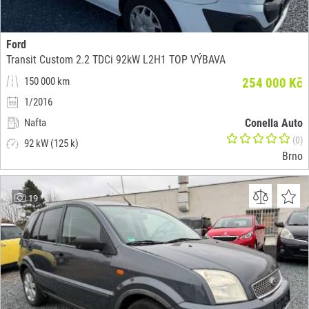
Ford
Transit Custom 2.2 TDCi 92kW L2H1 TOP VÝBAVA
150 000 km
254 000 Kč
1/2016
Nafta
Conella Auto
(0)
92 kW (125 k)
Brno
19