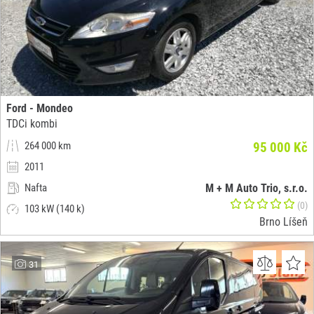
Ford - Mondeo
TDCi kombi
264 000 km
95 000 Kč
2011
Nafta
M + M Auto Trio, s.r.o.
(0)
103 kW (140 k)
Brno Líšeň
31