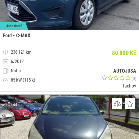
Auto domů
Ford - C-MAX
236 121 km
80 800 Kč
6/2012
Nafta
AUTOJUSA
(0)
85 kW (115 k)
Tachov
44