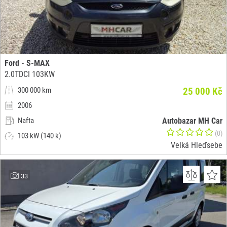
Ford - S-MAX
2.0TDCI 103KW
300 000 km
25 000 Kč
2006
Nafta
Autobazar MH Car
(0)
103 kW (140 k)
Velká Hleďsebe
33