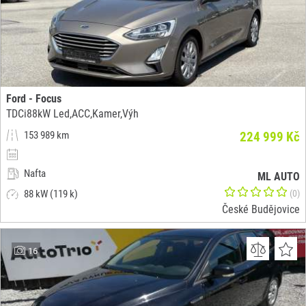
Ford - Focus
TDCi88kW Led,ACC,Kamer,Výh
153 989 km
224 999 Kč
Nafta
ML AUTO
88 kW (119 k)
(0)
České Budějovice
16