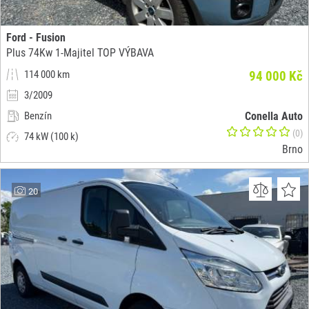
Ford - Fusion
Plus 74Kw 1-Majitel TOP VÝBAVA
114 000 km
94 000 Kč
3/2009
Benzín
Conella Auto
(0)
74 kW (100 k)
Brno
20