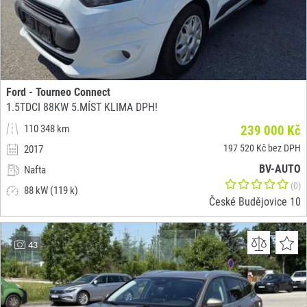
Ford - Tourneo Connect
1.5TDCI 88KW 5.MÍST KLIMA DPH!
110 348 km
239 000 Kč
197 520 Kč bez DPH
2017
BV-AUTO
Nafta
(0)
88 kW (119 k)
České Budějovice 10
43