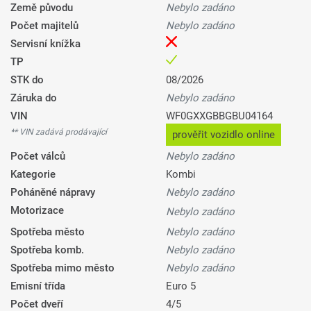
Země původu
Nebylo zadáno
Počet majitelů
Nebylo zadáno
Servisní knížka
TP
STK do
08/2026
Záruka do
Nebylo zadáno
VIN
WF0GXXGBBGBU04164
** VIN zadává prodávající
prověřit vozidlo online
Počet válců
Nebylo zadáno
Kategorie
Kombi
Poháněné nápravy
Nebylo zadáno
Motorizace
Nebylo zadáno
Spotřeba město
Nebylo zadáno
Spotřeba komb.
Nebylo zadáno
Spotřeba mimo město
Nebylo zadáno
Emisní třída
Euro 5
Počet dveří
4/5