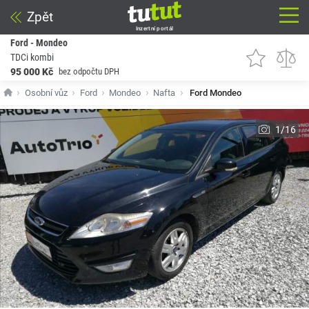
Zpět
Inzertní portál
Ford - Mondeo
TDCi kombi
95 000 Kč
bez odpočtu DPH
Osobní vůz
Ford
Mondeo
Nafta
Ford Mondeo
1/16