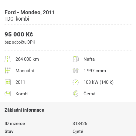
Ford - Mondeo, 2011
TDCi kombi
95 000 Kč
bez odpočtu DPH
264 000 km
Nafta
Manuální
1 997 cmm
2011
103 kW (140 k)
Kombi
Černá
Základní informace
ID inzerce
313426
Stav
Ojeté