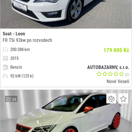
Seat - Leon
FR TSi 92kw po rozvodech
200 288 km
179 000 Kč
2015
Benzín
AUTOBAZARNV, s.r.o.
(0)
92 kW (125 k)
Nové Veselí
25