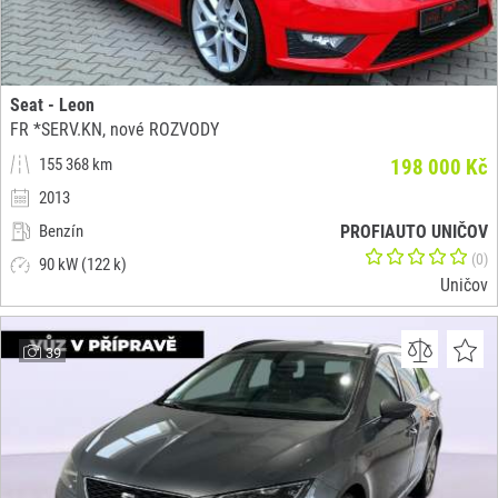
Seat - Leon
FR *SERV.KN, nové ROZVODY
155 368 km
198 000 Kč
2013
Benzín
PROFIAUTO UNIČOV
(0)
90 kW (122 k)
Uničov
39