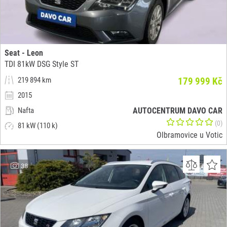
Seat - Leon
TDI 81kW DSG Style ST
219 894 km
179 999 Kč
2015
Nafta
AUTOCENTRUM DAVO CAR
(0)
81 kW (110 k)
Olbramovice u Votic
38