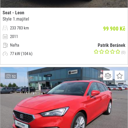
Seat - Leon
Style 1.majitel
233 783 km
99 900 Kč
2011
Nafta
Patrik Beránek
(0)
77 kW (104 k)
52