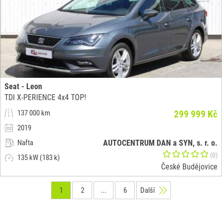
Seat - Leon
TDI X-PERIENCE 4x4 TOP!
137 000 km
299 999 Kč
2019
Nafta
AUTOCENTRUM DAN a SYN, s. r. o.
(0)
135 kW (183 k)
České Budějovice
1
2
...
6
Další