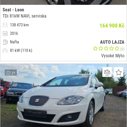
Seat - Leon
TDi 81kW NAVI, serviska
138 473 km
164 900 Kč
2016
Nafta
AUTO LAJZA
(0)
81 kW (110 k)
Vysoké Mýto
21