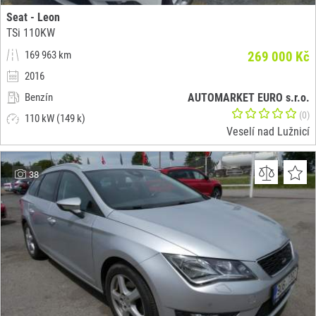
Seat - Leon
TSi 110KW
169 963 km
269 000 Kč
2016
Benzín
AUTOMARKET EURO s.r.o.
(0)
110 kW (149 k)
Veselí nad Lužnicí
38