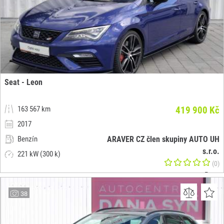
Seat - Leon
163 567 km
419 900 Kč
2017
Benzín
ARAVER CZ člen skupiny AUTO UH
s.r.o.
221 kW (300 k)
(0)
Brno
38