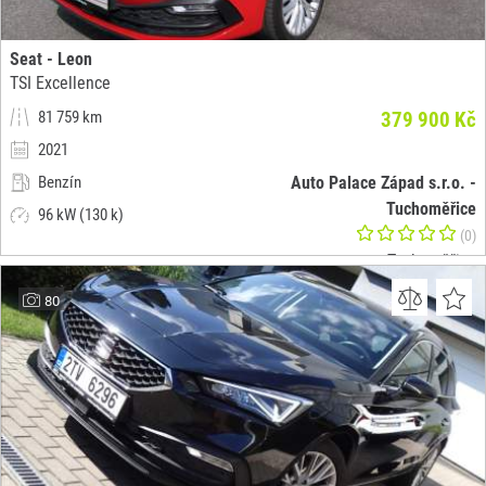
Seat - Leon
TSI Excellence
81 759 km
379 900 Kč
2021
Benzín
Auto Palace Západ s.r.o. -
Tuchoměřice
96 kW (130 k)
(0)
Tuchoměřice
80