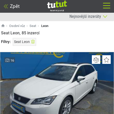
Zpět
Inzertní portál
Osobní vůz
Seat
Leon
Seat Leon, 85
inzercí
Filtry:
Seat Leon
16