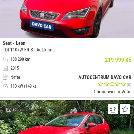
Seat - Leon
TDI 110kW FR ST Aut.klima
188 298 km
219 999 Kč
2015
Nafta
AUTOCENTRUM DAVO CAR
(0)
110 kW (149 k)
Olbramovice u Votic
12