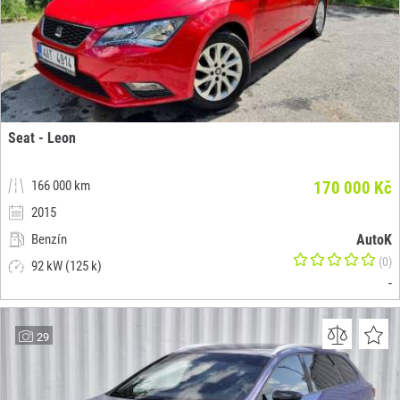
Seat - Leon
166 000 km
170 000 Kč
2015
Benzín
AutoK
(0)
92 kW (125 k)
-
29