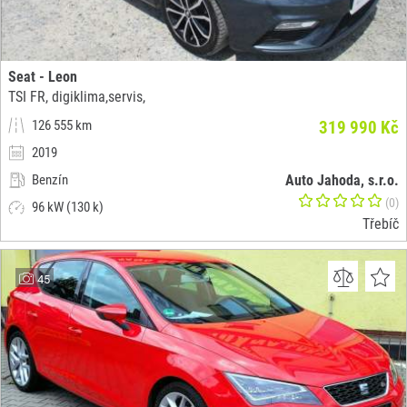
Seat - Leon
TSI FR, digiklima,servis,
126 555 km
319 990 Kč
2019
Benzín
Auto Jahoda, s.r.o.
(0)
96 kW (130 k)
Třebíč
45