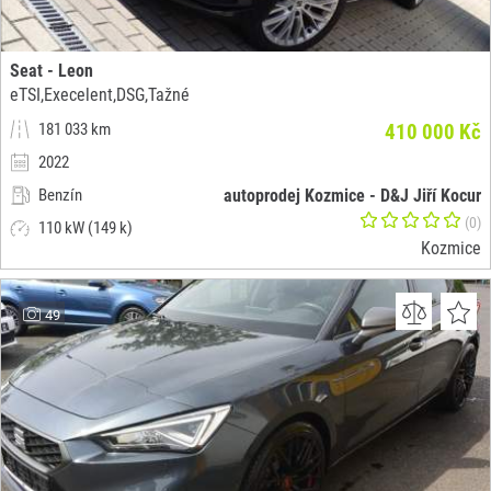
Seat - Leon
eTSI,Execelent,DSG,Tažné
181 033 km
410 000 Kč
2022
Benzín
autoprodej Kozmice - D&J Jiří Kocur
(0)
110 kW (149 k)
Kozmice
49