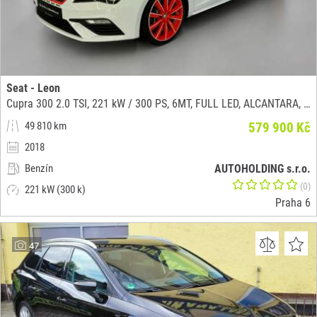
Seat - Leon
Cupra 300 2.0 TSI, 221 kW / 300 PS, 6MT, FULL LED, ALCANTARA, PANORAMA, DCC
49 810 km
579 900 Kč
2018
Benzín
AUTOHOLDING s.r.o.
(0)
221 kW (300 k)
Praha 6
47