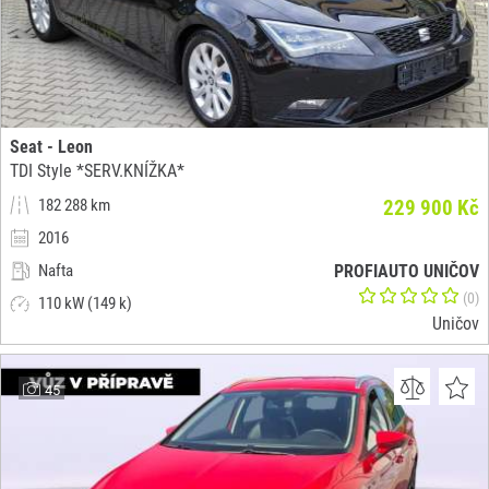
Seat - Leon
TDI Style *SERV.KNÍŽKA*
182 288 km
229 900 Kč
2016
Nafta
PROFIAUTO UNIČOV
(0)
110 kW (149 k)
Uničov
45