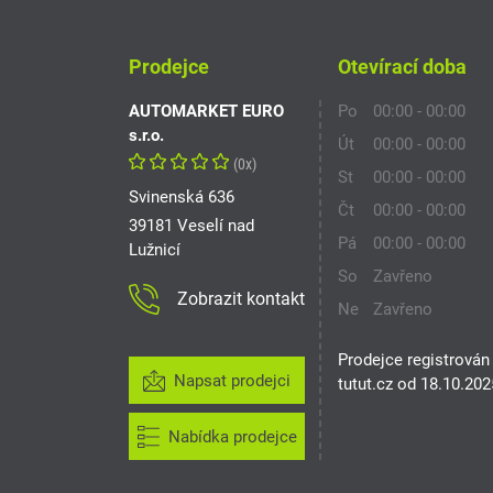
Prodejce
Otevírací doba
AUTOMARKET EURO
Po
00:00 - 00:00
s.r.o.
Út
00:00 - 00:00
(0x)
St
00:00 - 00:00
Svinenská 636
Čt
00:00 - 00:00
39181 Veselí nad
Pá
00:00 - 00:00
Lužnicí
So
Zavřeno
Zobrazit kontakt
Ne
Zavřeno
Prodejce registrován
Napsat prodejci
tutut.cz od 18.10.202
Nabídka prodejce