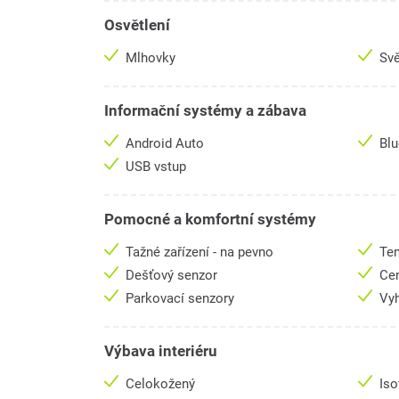
Osvětlení
Mlhovky
Svě
Informační systémy a zábava
Android Auto
Bl
USB vstup
Pomocné a komfortní systémy
Tažné zařízení - na pevno
Te
Dešťový senzor
Cen
Parkovací senzory
Vyh
Výbava interiéru
Celokožený
Iso