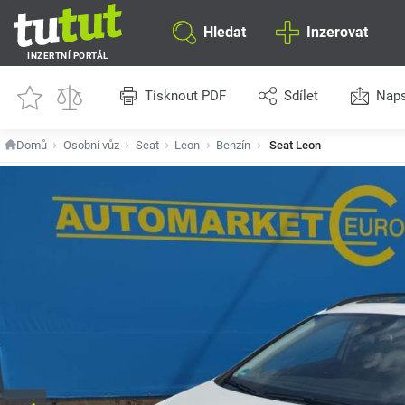
Hledat
Inzerovat
INZERTNÍ PORTÁL
Tisknout PDF
Sdílet
Naps
Domů
Osobní vůz
Seat
Leon
Benzín
Seat Leon