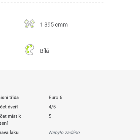
1 395 cmm
Bílá
isní třída
Euro 6
čet dveří
4/5
čet míst k
5
zení
rava laku
Nebylo zadáno