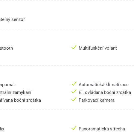
telný senzor
uetooth
Multifunkční volant
mpomat
Automatická klimatizace
trální zamykání
El. ovládaná boční zrcátka
řívaná boční zrcátka
Parkovací kamera
fix
Panoramatická střecha