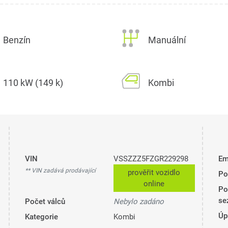
Benzín
Manuální
110 kW (149 k)
Kombi
VIN
VSSZZZ5FZGR229298
Em
** VIN zadává prodávající
prověřit vozidlo
Po
online
Po
se
Počet válců
Nebylo zadáno
Úp
Kategorie
Kombi