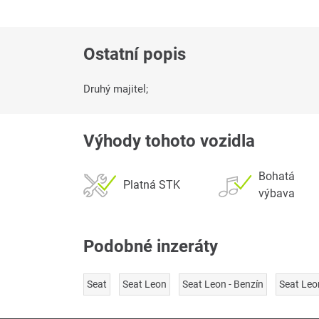
Ostatní popis
Druhý majitel;
Výhody tohoto vozidla
Bohatá
Platná STK
výbava
Podobné inzeráty
Seat
Seat Leon
Seat Leon - Benzín
Seat Leo