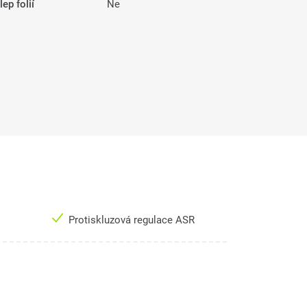
ep folií
Ne
Protiskluzová regulace ASR