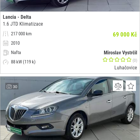
Lancia - Delta
1.6 JTD Klimatizace
217 000 km
69 000 Kč
2010
Nafta
Miroslav Vystrčil
(0)
88 kW (119 k)
Luhačovice
30