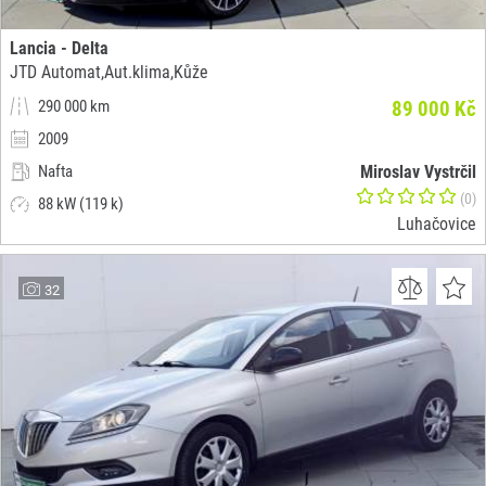
Lancia - Delta
JTD Automat,Aut.klima,Kůže
290 000 km
89 000 Kč
2009
Nafta
Miroslav Vystrčil
(0)
88 kW (119 k)
Luhačovice
32