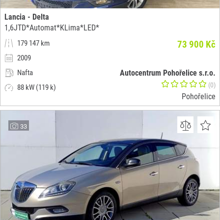
Lancia - Delta
1,6JTD*Automat*KLima*LED*
179 147 km
73 900 Kč
2009
Nafta
Autocentrum Pohořelice s.r.o.
(0)
88 kW (119 k)
Pohořelice
33