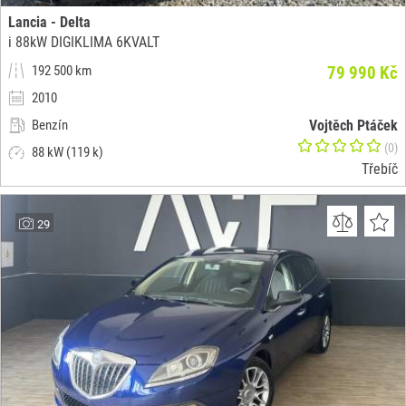
Lancia - Delta
i 88kW DIGIKLIMA 6KVALT
192 500 km
79 990 Kč
2010
Benzín
Vojtěch Ptáček
(0)
88 kW (119 k)
Třebíč
29