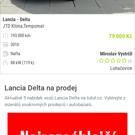
Lancia - Delta
JTD Klima,Tempomat
193 000 km
79 000 Kč
2010
Nafta
Miroslav Vystrčil
(0)
88 kW (119 k)
Luhačovice
Lancia Delta na prodej
Aktuálně 5 nabídek vozů Lancia Delta na tutut.cz. Vybírejte z
inzerátů soukromých prodejců i autobazarů.