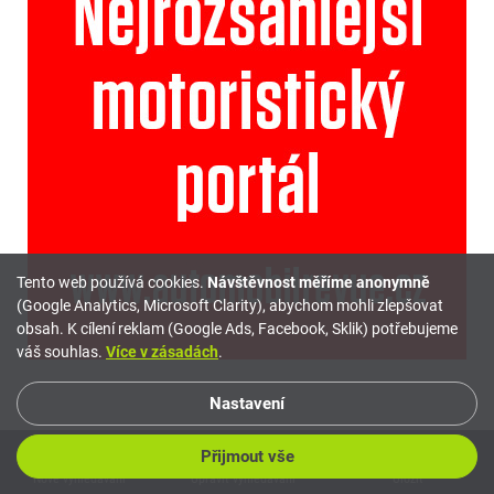
Tento web používá cookies.
Návštěvnost měříme anonymně
(Google Analytics, Microsoft Clarity), abychom mohli zlepšovat
obsah. K cílení reklam (Google Ads, Facebook, Sklik) potřebujeme
váš souhlas.
Více v zásadách
.
Nastavení
Přijmout vše
Nové vyhledávání
Inzerovat
Mé hledání
Upravit vyhledávání
Porovnávač
Uložit
Oblíbené