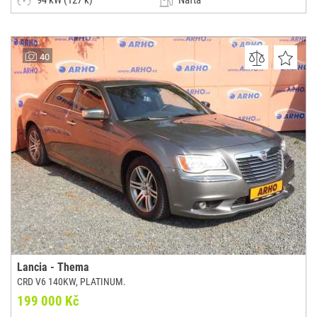
94 kW (127 k)
Nafta
Manuální
Dodávka / minibus / MPV
AUTOBAZAR NEXUS-CAR s.r.o.
40
(0x)
Moravské Budějovice
Lancia - Thema
CRD V6 140KW, PLATINUM.
199 000 Kč