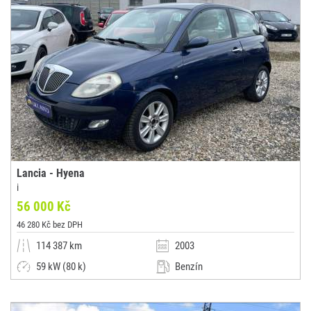
Lancia - Hyena
i
56 000 Kč
46 280 Kč bez DPH
114 387 km
2003
59 kW (80 k)
Benzín
Manuální
Malý vůz