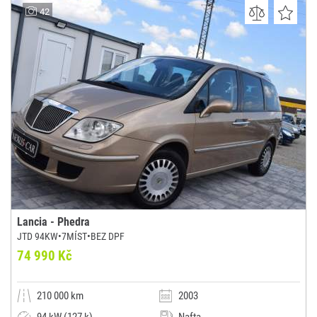
L&Z AUTO s.r.o
42
(0x)
Roudnice nad Labem
Lancia - Phedra
JTD 94KW•7MÍST•BEZ DPF
74 990 Kč
210 000 km
2003