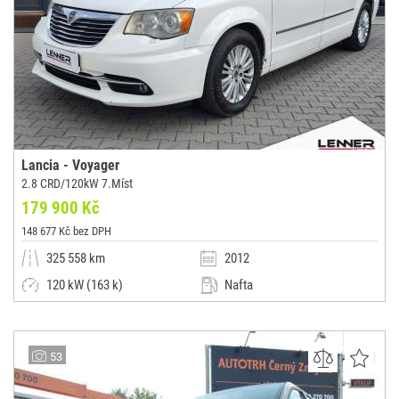
Lancia - Voyager
2.8 CRD/120kW 7.Míst
179 900 Kč
148 677 Kč bez DPH
325 558 km
2012
120 kW (163 k)
Nafta
Automatická
Dodávka / minibus / MPV
Lenner Motors s.r.o.
53
(0x)
Praha 4 - Braník