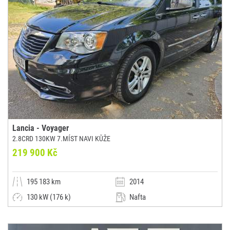
Lancia - Voyager
2.8CRD 130KW 7.MÍST NAVI KŮŽE
219 900 Kč
195 183 km
2014
130 kW (176 k)
Nafta
Automatická
Dodávka / minibus / MPV