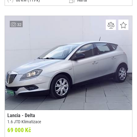
88 kW (119 k)
Nafta
Automatická
Malý vůz
Autocentrum Pohořelice s.r.o.
32
(0x)
Pohořelice
Lancia - Delta
1.6 JTD Klimatizace
69 000 Kč