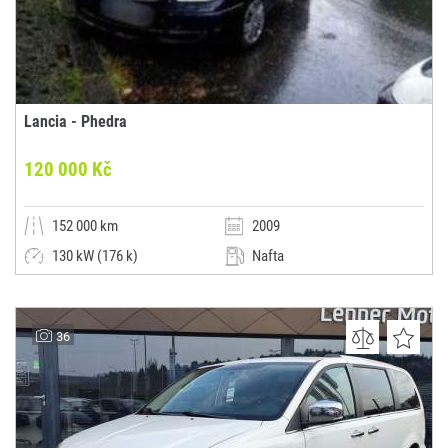
Lancia - Phedra
120 000 Kč
152 000 km
2009
130 kW (176 k)
Nafta
Manuální
Dodávka / minibus / MPV
AutoK
36
(0x)
-