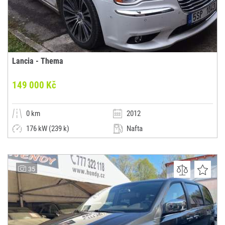
Lancia - Thema
149 000 Kč
0 km
2012
176 kW (239 k)
Nafta
Manuální
Limuzína
AutoK
35
(0x)
-