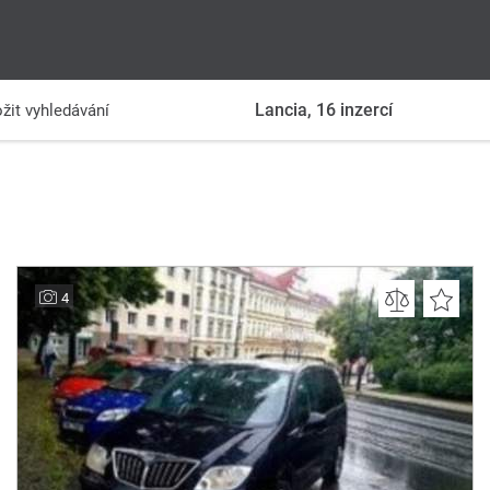
Lancia,
16
inzercí
žit vyhledávání
4