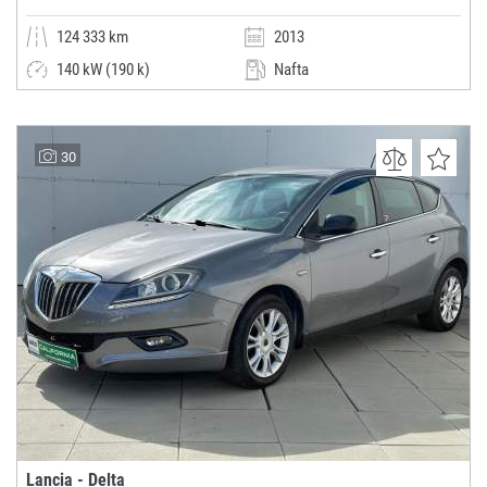
124 333 km
2013
140 kW (190 k)
Nafta
Automatická
Limuzína
Arho autobazar
30
(0x)
Malešice (Praha 10)
Lancia - Delta