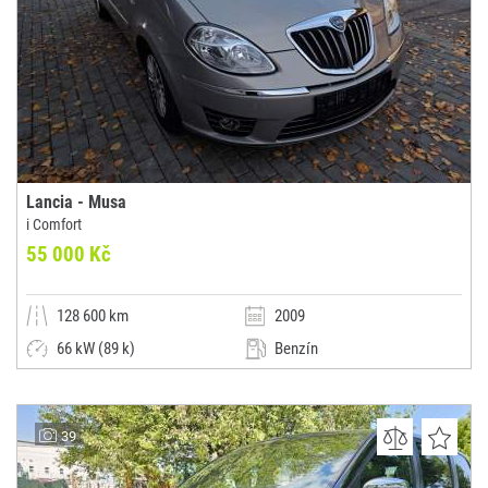
Lancia - Musa
i Comfort
55 000 Kč
128 600 km
2009
66 kW (89 k)
Benzín
Manuální
Kombi
ACB AUTA s.r.o.
39
(0x)
Kamenný Újezd