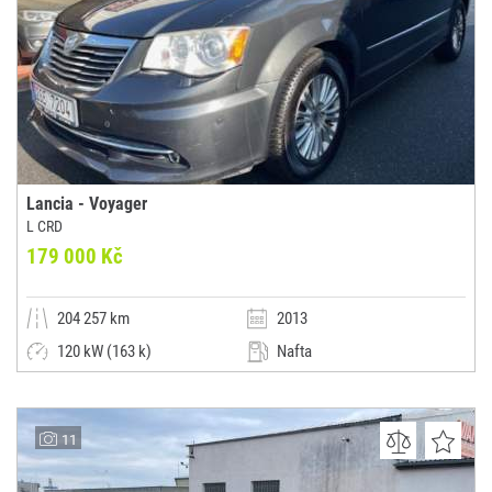
Lancia - Voyager
L CRD
179 000 Kč
204 257 km
2013
120 kW (163 k)
Nafta
Automatická
Kombi
AUTO HENDY, s.r.o.
11
(0x)
Praha 9