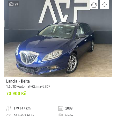
BV-AUTO
29
(0x)
České Budějovice 10
Lancia - Delta
1,6JTD*Automat*KLima*LED*
73 900 Kč
179 147 km
2009