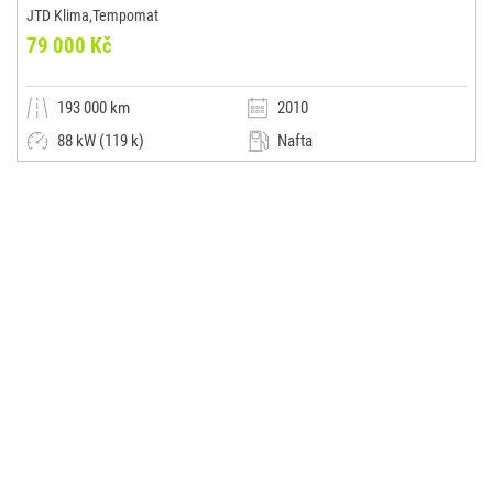
JTD Klima,Tempomat
79 000 Kč
193 000 km
2010
88 kW (119 k)
Nafta
Manuální
Malý vůz
Miroslav Vystrčil
(0x)
Luhačovice