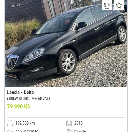
AUTOTRH Černý
21
(0x)
Znojmo
Lancia - Delta
i 88kW DIGIKLIMA 6KVALT
79 990 Kč
192 500 km
2010