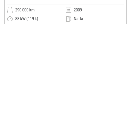
290 000 km
2009
88 kW (119 k)
Nafta
Automatická
Malý vůz
Miroslav Vystrčil
(0x)
Luhačovice