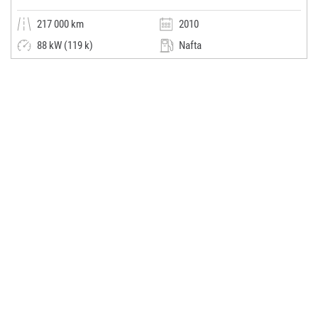
217 000 km
2010
88 kW (119 k)
Nafta
Manuální
Malý vůz
Miroslav Vystrčil
(0x)
Luhačovice