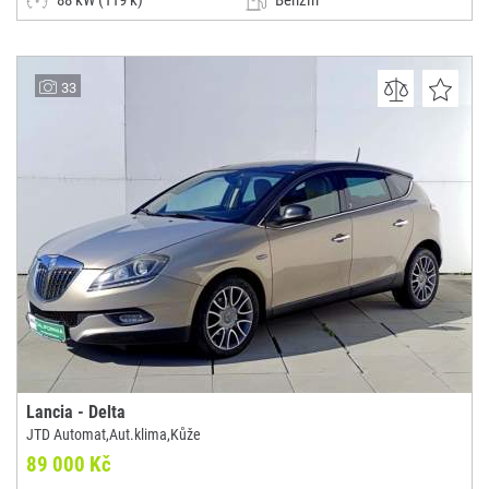
88 kW (119 k)
Benzín
Manuální
Malý vůz
Vojtěch Ptáček
33
(0x)
Třebíč
Lancia - Delta
JTD Automat,Aut.klima,Kůže
89 000 Kč