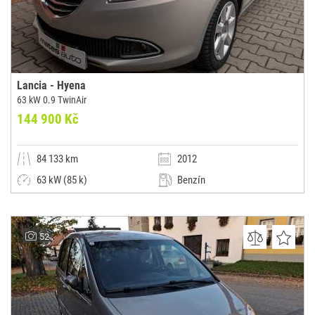
Lancia - Hyena
63 kW 0.9 TwinAir
144 900 Kč
84 133 km
2012
63 kW (85 k)
Benzín
Manuální
Malý vůz
Auto Moto centrum Chrudim
52
(0x)
Chrudim