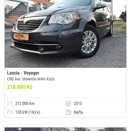
Lancia - Voyager
CRD Aut. StownGo NAVI Kůže
218 000 Kč
212 000 km
2013
120 kW (163 k)
Nafta
Automatická
Dodávka / minibus / MPV