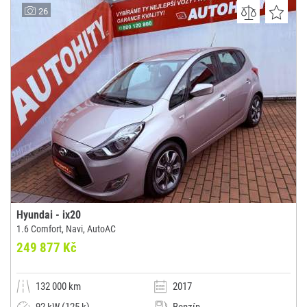
AUTO J&E s.r.o.
26
(0x)
České Budějovice
Hyundai - ix20
1.6 Comfort, Navi, AutoAC
249 877 Kč
132 000 km
2017