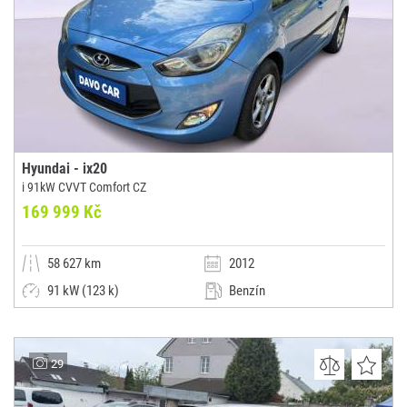
Hyundai - ix20
i 91kW CVVT Comfort CZ
169 999 Kč
58 627 km
2012
91 kW (123 k)
Benzín
Manuální
Malý vůz
AUTOCENTRUM DAVO CAR
29
(0x)
Olbramovice u Votic