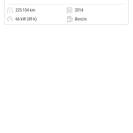
225 154 km
2014
66 kW (89 k)
Benzín
Manuální
Dodávka / minibus / MPV
KŠV GROUP s.r.o.
(0x)
Otvice