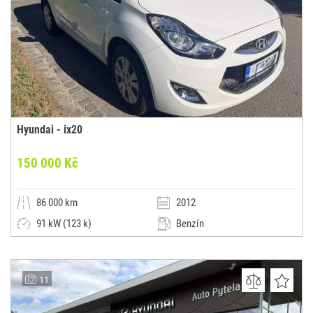
Hyundai - ix20
150 000 Kč
86 000 km
2012
91 kW (123 k)
Benzín
Manuální
Malý vůz
AutoK
11
(0x)
-