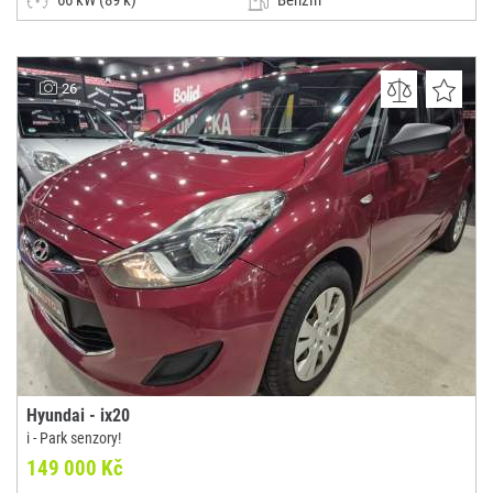
66 kW (89 k)
Benzín
Manuální
Malý vůz
AUTOCENTRUM DAVO CAR
26
(0x)
Olbramovice u Votic
Hyundai - ix20
i - Park senzory!
149 000 Kč