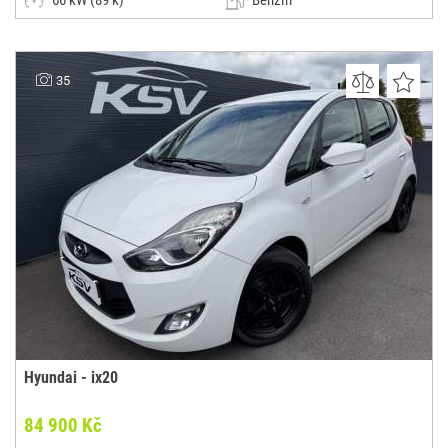
66 kW (89 k)
Benzín
Manuální
Malý vůz
AUTOCAR ANVY s.r.o.
35
(0x)
Uherský Brod - Havřice
Hyundai - ix20
84 900 Kč