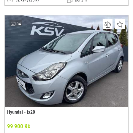
92 kW (125 k)
Benzín
Manuální
Malý vůz
AUTOHITY CZ s.r.o.
34
(0x)
Ostrava - Vítkovice
Hyundai - ix20
99 900 Kč