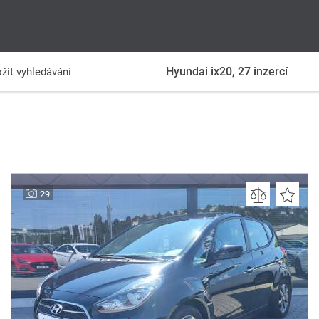
Hyundai ix20,
27
inzercí
žit vyhledávání
29