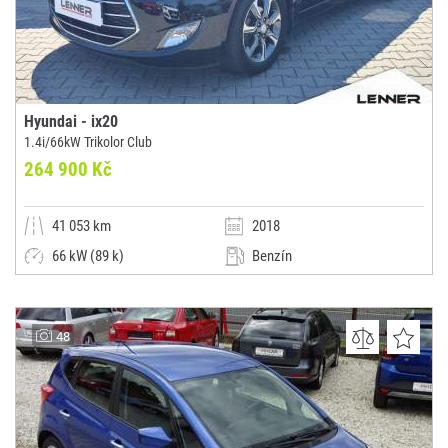
Hyundai - ix20
1.4i/66kW Trikolor Club
264 900 Kč
41 053 km
2018
66 kW (89 k)
Benzín
Manuální
Dodávka / minibus / MPV
Lenner Motors s.r.o.
48
(0x)
Praha 4 - Braník