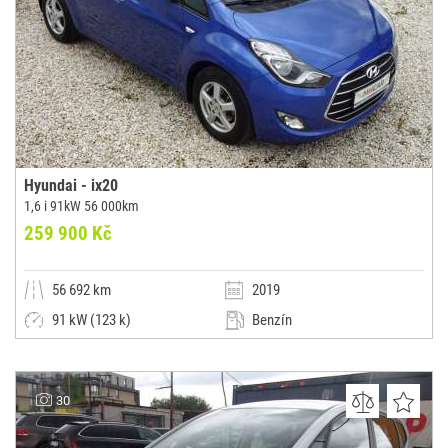
Hyundai - ix20
1,6 i 91kW 56 000km
259 900 Kč
56 692 km
2019
91 kW (123 k)
Benzín
Manuální
Malý vůz
Autobazar MH Car
30
(0x)
Velká Hleďsebe