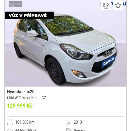
AUTO - PYTELA s.r.o.
39
(0x)
Vyškov
Hyundai - ix20
i 66kW Trikolor Klima CZ
129 999 Kč
109 509 km
2013