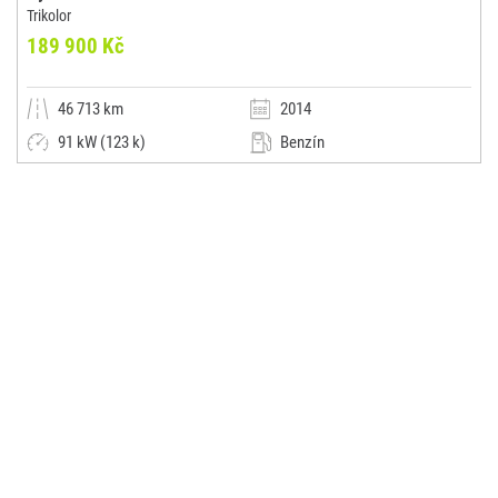
Trikolor
189 900 Kč
46 713 km
2014
91 kW (123 k)
Benzín
Manuální
Kombi
Suzuki Louwman
(0x)
Dubno - Příbram 1