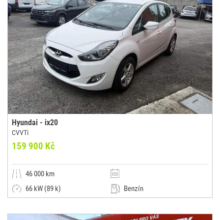
Hyundai - ix20
CVVTi
159 900 Kč
46 000 km
66 kW (89 k)
Benzín
Manuální
Dodávka / minibus / MPV