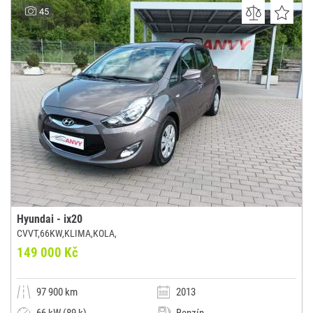
DUO plus, spol.s.r.o.
45
(0x)
Praha 3 - Žižkov
Hyundai - ix20
CVVT,66KW,KLIMA,KOLA,
149 000 Kč
97 900 km
2013