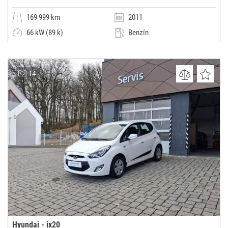
169 999 km
2011
66 kW (89 k)
Benzín
Manuální
Malý vůz
KUPTEAUTO.CZ
14
(0x)
Karlovy Vary
Hyundai - ix20