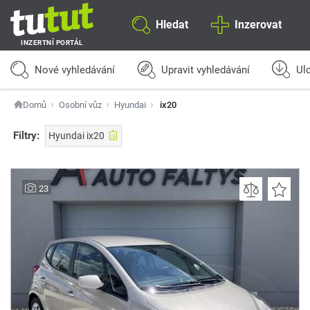
Hledat
Inzerovat
INZERTNÍ PORTÁL
Nové vyhledávání
Upravit vyhledávání
Ulo
Domů
Osobní vůz
Hyundai
ix20
Filtry:
Hyundai ix20
23