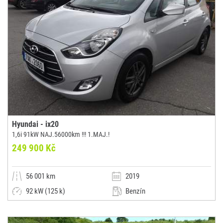
Hyundai - ix20
1,6i 91kW NAJ.56000km !!! 1.MAJ.!
249 900 Kč
56 001 km
2019
92 kW (125 k)
Benzín
Manuální
Malý vůz