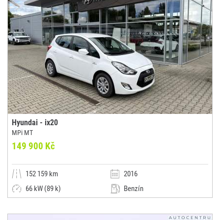
Hyundai - ix20
MPi MT
149 900 Kč
152 159 km
2016
66 kW (89 k)
Benzín
Manuální
Dodávka / minibus / MPV