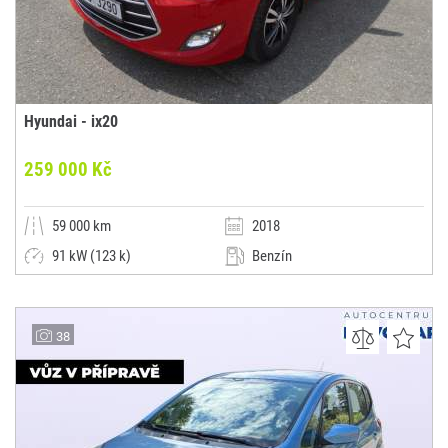
Hyundai - ix20
259 000 Kč
59 000 km
2018
91 kW (123 k)
Benzín
Automatická
Dodávka / minibus / MPV
AUTO HOLUBKA CZ, s.r.o.
38
(0x)
Nové Město na Moravě