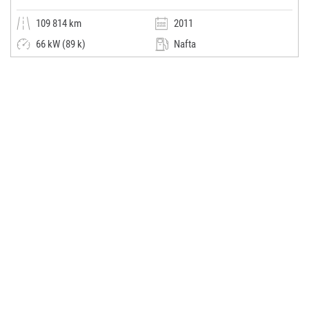
109 814 km
2011
66 kW (89 k)
Nafta
Manuální
Dodávka / minibus / MPV
KŠV GROUP s.r.o.
(0x)
Otvice