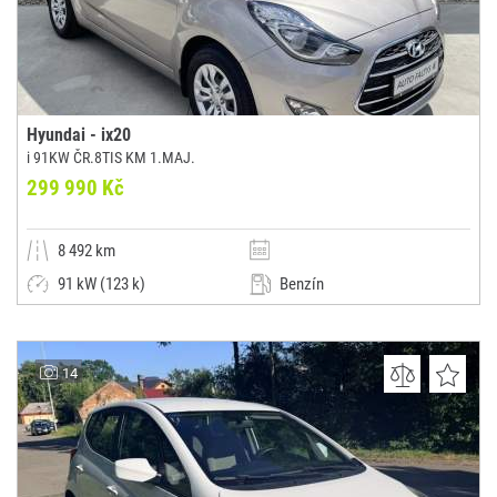
Hyundai - ix20
i 91KW ČR.8TIS KM 1.MAJ.
299 990 Kč
8 492 km
91 kW (123 k)
Benzín
Manuální
Jiná
AUTO FALTYS s.r.o.
14
(0x)
Praha 9 - Čakovice