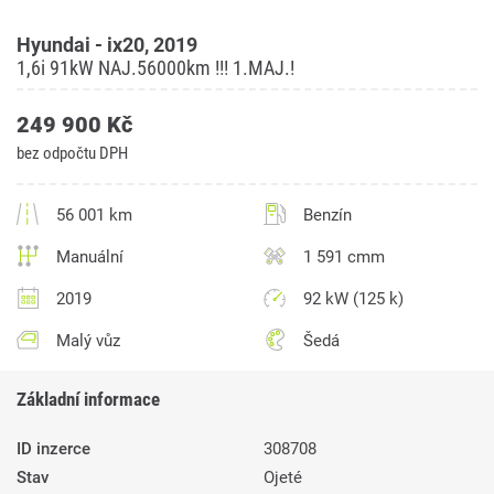
Hyundai - ix20, 2019
1,6i 91kW NAJ.56000km !!! 1.MAJ.!
249 900 Kč
bez odpočtu DPH
56 001 km
Benzín
Manuální
1 591 cmm
2019
92 kW (125 k)
Malý vůz
Šedá
Základní informace
ID inzerce
308708
Stav
Ojeté