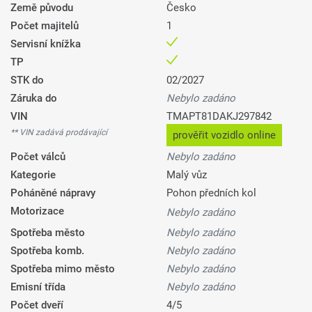
Země původu
Česko
Počet majitelů
1
Servisní knížka
TP
STK do
02/2027
Záruka do
Nebylo zadáno
VIN
TMAPT81DAKJ297842
** VIN zadává prodávající
prověřit vozidlo online
Počet válců
Nebylo zadáno
Kategorie
Malý vůz
Poháněné nápravy
Pohon předních kol
Motorizace
Nebylo zadáno
Spotřeba město
Nebylo zadáno
Spotřeba komb.
Nebylo zadáno
Spotřeba mimo město
Nebylo zadáno
Emisní třída
Nebylo zadáno
Počet dveří
4/5