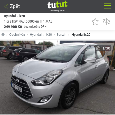
Zpět
Inzertní portál
Hyundai - ix20
1,6i 91kW NAJ.56000km !!! 1.MAJ.!
249 900 Kč
bez odpočtu DPH
Osobní vůz
Hyundai
ix20
Benzín
Hyundai ix20
1/30