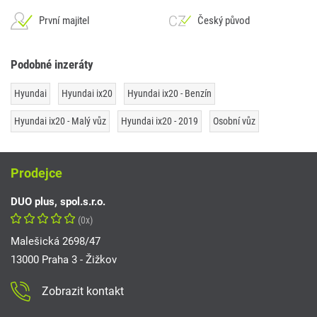
První majitel
Český původ
Podobné inzeráty
Hyundai
Hyundai ix20
Hyundai ix20 - Benzín
Hyundai ix20 - Malý vůz
Hyundai ix20 - 2019
Osobní vůz
Prodejce
DUO plus, spol.s.r.o.
(0x)
Malešická 2698/47
13000 Praha 3 - Žižkov
Zobrazit kontakt