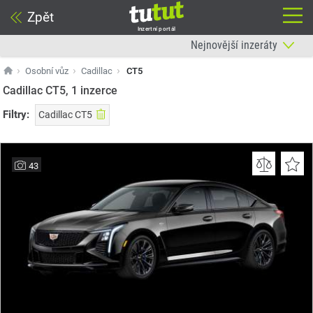
Zpět
Inzertní portál
Osobní vůz
Cadillac
CT5
Cadillac CT5, 1
inzerce
Filtry:
Cadillac CT5
43