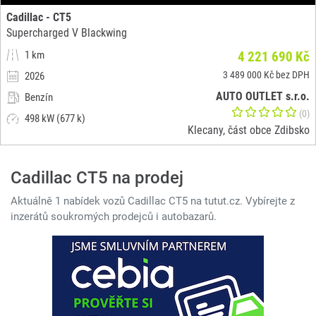
Cadillac - CT5
Supercharged V Blackwing
1 km
4 221 690 Kč
3 489 000 Kč bez DPH
2026
AUTO OUTLET s.r.o.
Benzín
(0)
498 kW (677 k)
Klecany, část obce Zdibsko
Cadillac CT5 na prodej
Aktuálně 1 nabídek vozů Cadillac CT5 na tutut.cz. Vybírejte z
inzerátů soukromých prodejců i autobazarů.