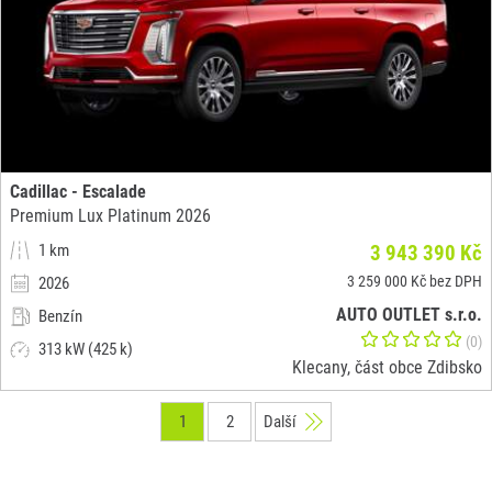
Cadillac - Escalade
Premium Lux Platinum 2026
1 km
3 943 390 Kč
3 259 000 Kč bez DPH
2026
AUTO OUTLET s.r.o.
Benzín
(0)
313 kW (425 k)
Klecany, část obce Zdibsko
1
2
Další