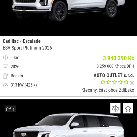
Cadillac - Escalade
ESV Sport Platinum 2026
1 km
3 943 390 Kč
3 259 000 Kč bez DPH
2026
AUTO OUTLET s.r.o.
Benzín
(0)
313 kW (425 k)
Klecany, část obce Zdibsko
1