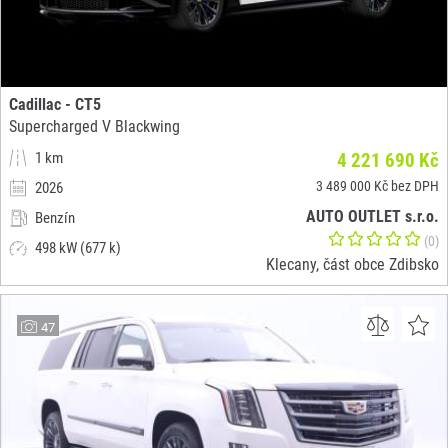
Cadillac - CT5
Supercharged V Blackwing
1 km
4 221 690 Kč
3 489 000 Kč bez DPH
2026
AUTO OUTLET s.r.o.
Benzín
(0)
498 kW (677 k)
Klecany, část obce Zdibsko
47