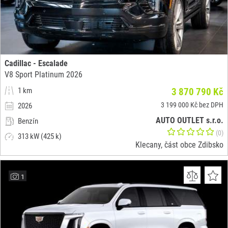
Cadillac - Escalade
V8 Sport Platinum 2026
1 km
3 870 790 Kč
3 199 000 Kč bez DPH
2026
AUTO OUTLET s.r.o.
Benzín
(0)
313 kW (425 k)
Klecany, část obce Zdibsko
1