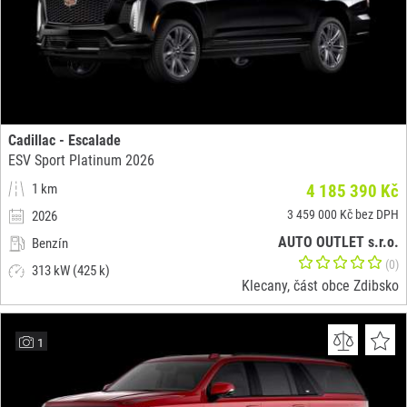
Cadillac - Escalade
ESV Sport Platinum 2026
1 km
4 185 390 Kč
3 459 000 Kč bez DPH
2026
AUTO OUTLET s.r.o.
Benzín
(0)
313 kW (425 k)
Klecany, část obce Zdibsko
1