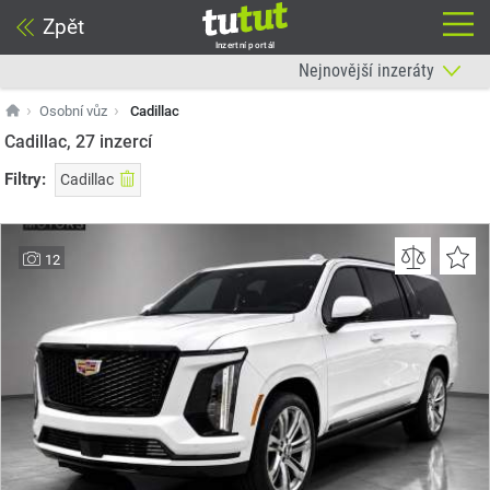
Zpět
Inzertní portál
Osobní vůz
Cadillac
Cadillac, 27
inzercí
Filtry:
Cadillac
12