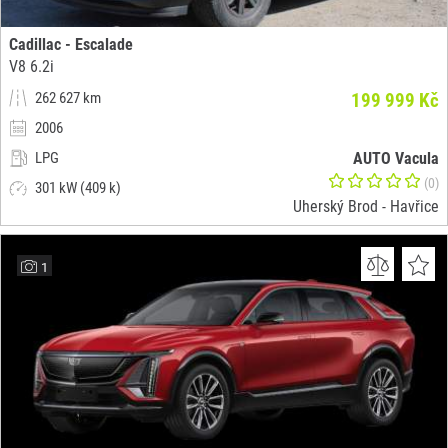
Cadillac - Escalade
V8 6.2i
262 627 km
199 999 Kč
2006
LPG
AUTO Vacula
(0)
301 kW (409 k)
Uherský Brod - Havřice
1