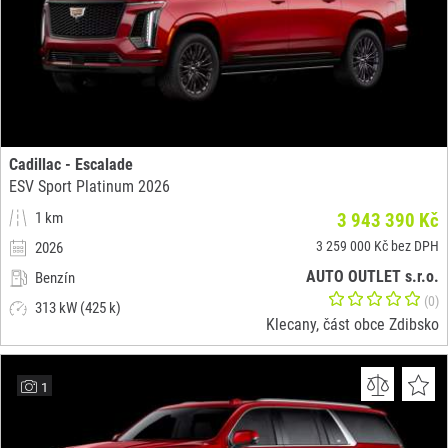
Cadillac - Escalade
ESV Sport Platinum 2026
1 km
3 943 390 Kč
3 259 000 Kč bez DPH
2026
AUTO OUTLET s.r.o.
Benzín
(0)
313 kW (425 k)
Klecany, část obce Zdibsko
1