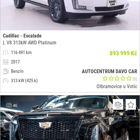
Cadillac - Escalade
L V8 313kW AWD Platinum
116 491 km
893 999 Kč
2017
Benzín
AUTOCENTRUM DAVO CAR
(0)
313 kW (425 k)
Olbramovice u Votic
46