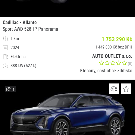
Cadillac - Allante
Sport AWD 528HP Panorama
1 km
1 753 290 Kč
1 449 000 Kč bez DPH
2024
AUTO OUTLET s.r.o.
Elektřina
(0)
388 kW (527 k)
Klecany, část obce Zdibsko
1