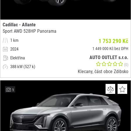
Cadillac - Allante
Sport AWD 528HP Panorama
1 km
1 753 290 Kč
1 449 000 Kč bez DPH
2024
AUTO OUTLET s.r.o.
Elektřina
(0)
388 kW (527 k)
Klecany, část obce Zdibsko
1