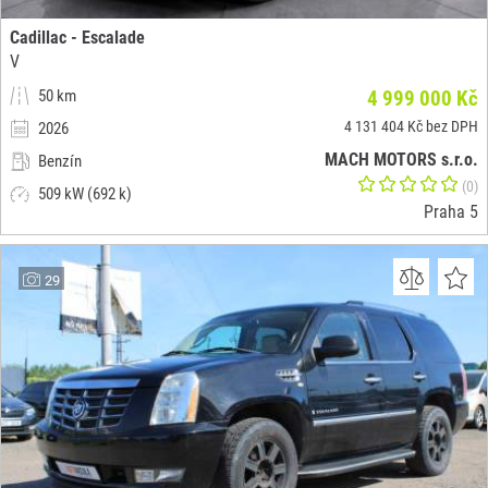
Cadillac - Escalade
V
50 km
4 999 000 Kč
4 131 404 Kč bez DPH
2026
MACH MOTORS s.r.o.
Benzín
(0)
509 kW (692 k)
Praha 5
29