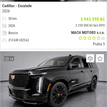
Cadillac - Escalade
2026
50 km
3 943 390 Kč
3 259 000 Kč bez DPH
2026
MACH MOTORS s.r.o.
Benzín
(0)
313 kW (425 k)
Praha 5
12