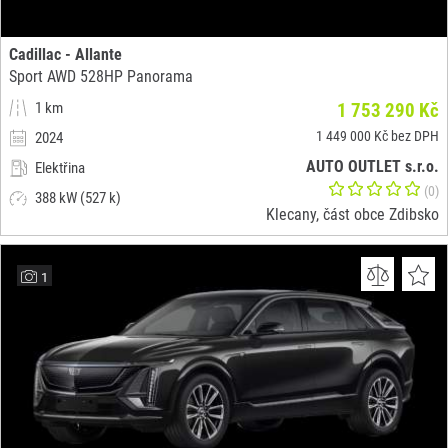
Cadillac - Allante
Sport AWD 528HP Panorama
1 km
1 753 290 Kč
1 449 000 Kč bez DPH
2024
AUTO OUTLET s.r.o.
Elektřina
(0)
388 kW (527 k)
Klecany, část obce Zdibsko
1