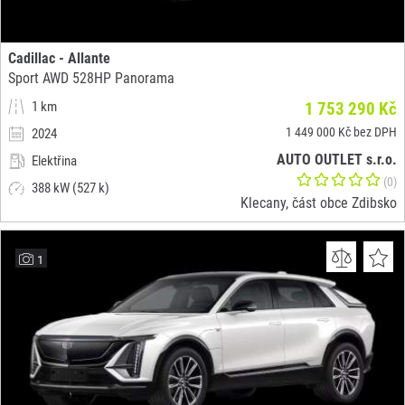
Cadillac - Allante
Sport AWD 528HP Panorama
1 km
1 753 290 Kč
1 449 000 Kč bez DPH
2024
AUTO OUTLET s.r.o.
Elektřina
(0)
388 kW (527 k)
Klecany, část obce Zdibsko
1