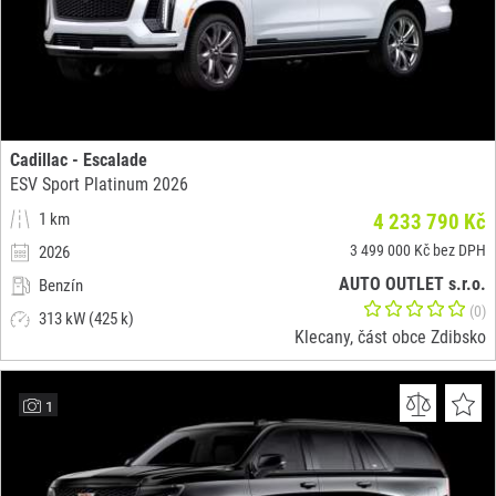
Cadillac - Escalade
ESV Sport Platinum 2026
1 km
4 233 790 Kč
3 499 000 Kč bez DPH
2026
AUTO OUTLET s.r.o.
Benzín
(0)
313 kW (425 k)
Klecany, část obce Zdibsko
1