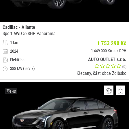
Cadillac - Allante
Sport AWD 528HP Panorama
1 km
1 753 290 Kč
1 449 000 Kč bez DPH
2024
AUTO OUTLET s.r.o.
Elektřina
(0)
388 kW (527 k)
Klecany, část obce Zdibsko
43