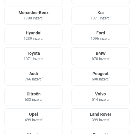
Mercedes-Benz
Kia
1700 inzercí
1371 inzercí
Hyundai
Ford
1239 inzercí
1096 inzercí
Toyota
BMW
1071 inzercí
870 inzercí
Audi
Peugeot
766 inzercí
698 inzercí
Citroën
Volvo
633 inzercí
514 inzercí
Opel
Land Rover
499 inzercí
399 inzercí