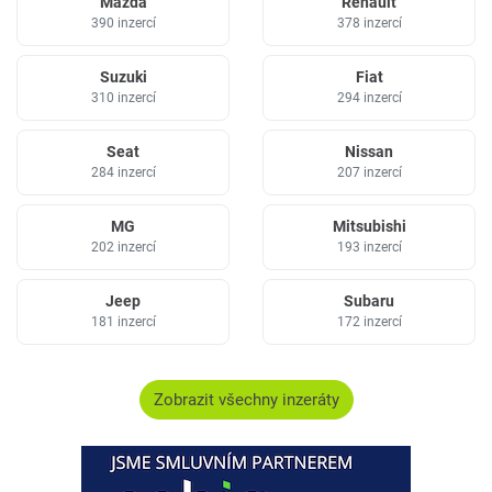
Mazda
Renault
390 inzercí
378 inzercí
Suzuki
Fiat
310 inzercí
294 inzercí
Seat
Nissan
284 inzercí
207 inzercí
MG
Mitsubishi
202 inzercí
193 inzercí
Jeep
Subaru
181 inzercí
172 inzercí
Zobrazit všechny inzeráty