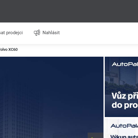
at prodejci
Nahlásit
olvo XC60