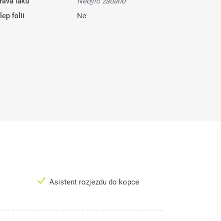
rava laku
Nebylo zadáno
ep folií
Ne
Asistent rozjezdu do kopce