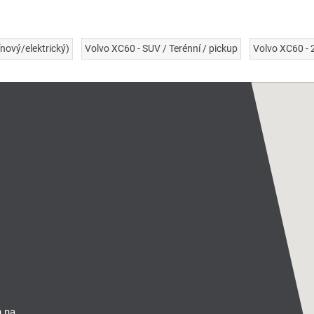
nový/elektrický)
Volvo XC60 - SUV / Terénní / pickup
Volvo XC60 -
n na