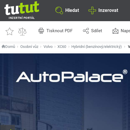
Hledat
Inzerovat
INZERTNÍ PORTÁL
Tisknout PDF
Sdílet
Naps
Domů
Osobní vůz
Volvo
XC60
Hybridní (benzínový/elektrický)
V