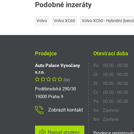
Podobné inzeráty
Volvo
Volvo XC60
Volvo XC60 - Hybridní (benzí
Prodejce
Otevírací doba
Auto Palace Vysočany
Po
00:00 - 00:00
s.r.o.
Út
00:00 - 00:00
(0x)
St
00:00 - 00:00
Poděbradská 290/30
Čt
00:00 - 00:00
19000 Praha 9
Pá
00:00 - 00:00
Zobrazit kontakt
So
Zavřeno
Ne
Zavřeno
Napsat prodejci
Prodejce registrová