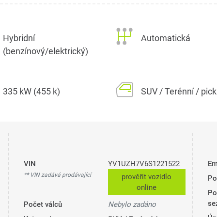
Hybridní
Automatická
(benzínový/elektrický)
335 kW (455 k)
SUV / Terénní / pic
VIN
YV1UZH7V6S1221522
Em
** VIN zadává prodávající
prověřit vozidlo
Po
online
Po
se
Počet válců
Nebylo zadáno