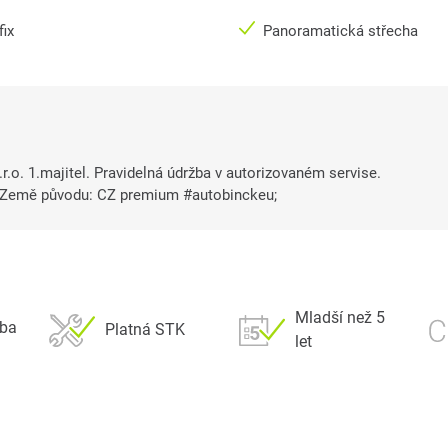
fix
Panoramatická střecha
.o. 1.majitel. Pravidelná údržba v autorizovaném servise.
emě původu: CZ premium #autobinckeu;
Mladší než 5
eba
Platná STK
let