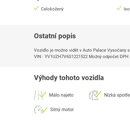
Celokožený
Iso
Ostatní popis
Vozidlo je možno vidět v Auto Palace Vysočany s.r
VIN : YV1UZH7V6S1221522 Možný odpočet DPH Z
Výhody tohoto vozidla
Málo najeto
Nízká spotř
Silný motor