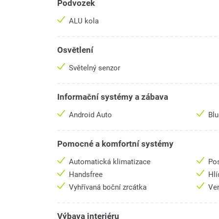
Podvozek
ALU kola
Osvětlení
Světelný senzor
Informační systémy a zábava
Android Auto
Bl
Pomocné a komfortní systémy
Automatická klimatizace
Pos
Handsfree
Hlí
Vyhřívaná boční zrcátka
Ve
Výbava interiéru