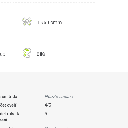
1 969 cmm
kup
Bílá
isní třída
Nebylo zadáno
čet dveří
4/5
čet míst k
5
zení