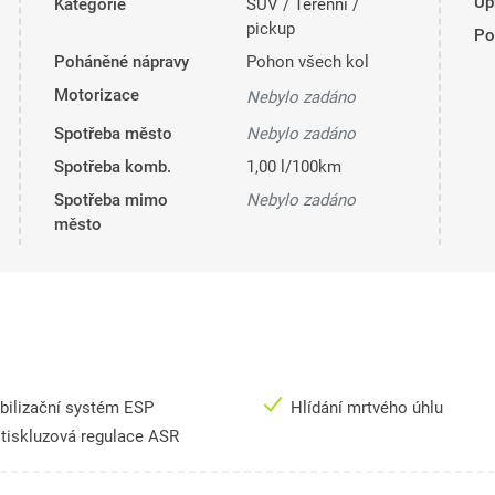
Úp
Kategorie
SUV / Terénní /
pickup
Pol
Poháněné nápravy
Pohon všech kol
Motorizace
Nebylo zadáno
Spotřeba město
Nebylo zadáno
Spotřeba komb.
1,00 l/100km
Spotřeba mimo
Nebylo zadáno
město
bilizační systém ESP
Hlídání mrtvého úhlu
tiskluzová regulace ASR