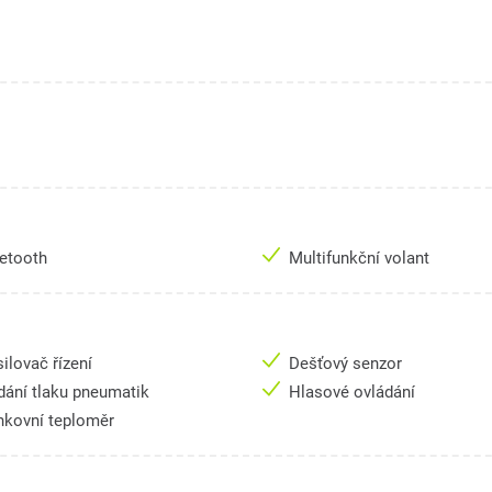
uetooth
Multifunkční volant
ilovač řízení
Dešťový senzor
dání tlaku pneumatik
Hlasové ovládání
nkovní teploměr