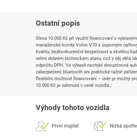
Ostatní popis
Sleva 10.000 Kč při využití financovaní s vybraným
manažerské kombi Volvo V70 s úsporným naftov
kvalitu; bezkonkurenční bezpečnost a skvělou každ
velmi dobrém technickém stavu; což z něj dělá id
odpočtu DPH. Ve výbavě nechybí dvouzónová auto
zabezpečení; bluetooth ani praktické tažné zařízen
flexibilní možnost financování – úvěr je možný p
10.000 Kč je zahrnutá v ceně vozidla.;
Výhody tohoto vozidla
První majitel
Nízká spotř