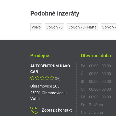
Podobné inzeráty
Volvo
Volvo V70
Volvo V70 - Nafta
Volvo V
Prodejce
Otevírací doba
AUTOCENTRUM DAVO
Po
00:00 - 00:00
CAR
Út
00:00 - 00:00
(0x)
St
00:00 - 00:00
Olbramovice 203
Čt
00:00 - 00:00
25901 Olbramovice u
Pá
00:00 - 00:00
Votic
So
Zavřeno
Zobrazit kontakt
Ne
Zavřeno