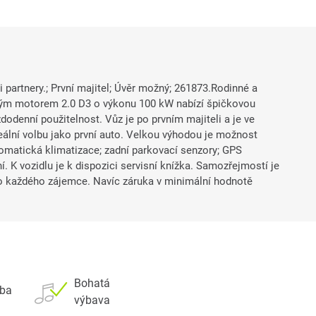
i partnery.; První majitel; Úvěr možný; 261873.Rodinné a
ým motorem 2.0 D3 o výkonu 100 kW nabízí špičkovou
odenní použitelnost. Vůz je po prvním majiteli a je ve
eální volbu jako první auto. Velkou výhodou je možnost
matická klimatizace; zadní parkovací senzory; GPS
í. K vozidlu je k dispozici servisní knížka. Samozřejmostí je
ro každého zájemce. Navíc záruka v minimální hodnotě
Bohatá
eba
výbava