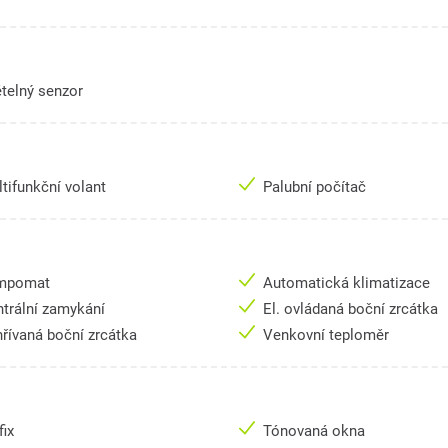
telný senzor
tifunkční volant
Palubní počítač
mpomat
Automatická klimatizace
trální zamykání
El. ovládaná boční zrcátka
řívaná boční zrcátka
Venkovní teploměr
fix
Tónovaná okna