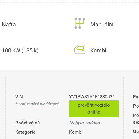
Nafta
Manuální
100 kW (135 k)
Kombi
VIN
YV1BW31A1F1330431
Em
** VIN zadává prodávající
prověřit vozidlo
Po
online
Po
se
Počet válců
Nebylo zadáno
Úp
Kategorie
Kombi