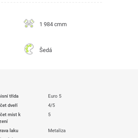
1 984 cmm
Šedá
isní třída
Euro 5
čet dveří
4/5
čet míst k
5
zení
rava laku
Metalíza