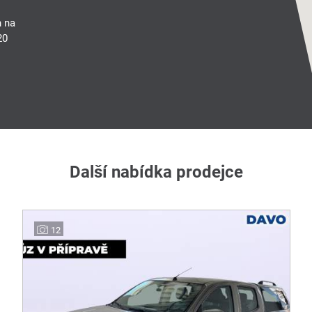
n na
20
Další nabídka prodejce
12