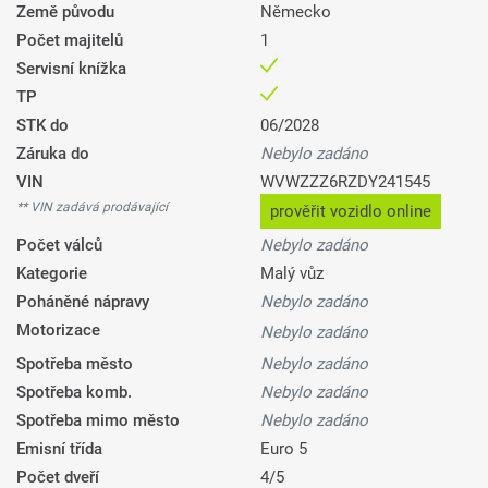
Země původu
Německo
Počet majitelů
1
Servisní knížka
TP
STK do
06/2028
Záruka do
Nebylo zadáno
VIN
WVWZZZ6RZDY241545
** VIN zadává prodávající
prověřit vozidlo online
Počet válců
Nebylo zadáno
Kategorie
Malý vůz
Poháněné nápravy
Nebylo zadáno
Motorizace
Nebylo zadáno
Spotřeba město
Nebylo zadáno
Spotřeba komb.
Nebylo zadáno
Spotřeba mimo město
Nebylo zadáno
Emisní třída
Euro 5
Počet dveří
4/5