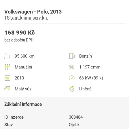
Volkswagen - Polo, 2013
TSI,aut.klima,serv.kn.
168 990 Kč
bez odpočtu DPH
95 600 km
Benzín
Manuální
1 197 cmm
2013
66 kW (89 k)
Malý vůz
Hnědá
Základní informace
ID inzerce
308484
Stav
Ojeté