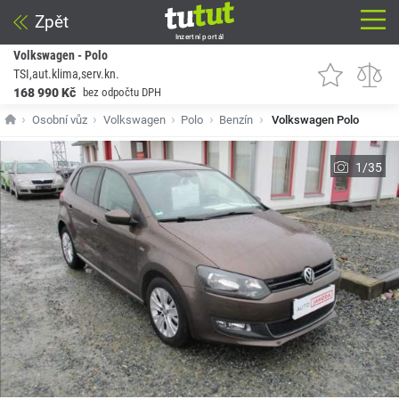
Zpět
Inzertní portál
Volkswagen - Polo
TSI,aut.klima,serv.kn.
168 990 Kč
bez odpočtu DPH
Osobní vůz
Volkswagen
Polo
Benzín
Volkswagen Polo
1/35