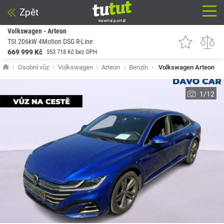
Zpět
Inzertní portál
Volkswagen - Arteon
TSI 206kW 4Motion DSG R-Line
669 999 Kč
553 718 Kč bez DPH
Osobní vůz
Volkswagen
Arteon
Benzín
Volkswagen Arteon
1/12