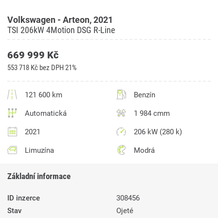
Volkswagen - Arteon, 2021
TSI 206kW 4Motion DSG R-Line
669 999 Kč
553 718 Kč bez DPH 21%
121 600 km
Benzín
Automatická
1 984 cmm
2021
206 kW (280 k)
Limuzína
Modrá
Základní informace
ID inzerce
308456
Stav
Ojeté