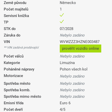
Země původu
Německo
Počet majitelů
1
Servisní knížka
TP
STK do
07/2028
Záruka do
Nebylo zadáno
VIN
WVWZZZ3HZNE003487
** VIN zadává prodávající
prověřit vozidlo online
Počet válců
Nebylo zadáno
Kategorie
Limuzína
Poháněné nápravy
Pohon všech kol
Motorizace
Nebylo zadáno
Spotřeba město
Nebylo zadáno
Spotřeba komb.
Nebylo zadáno
Spotřeba mimo město
Nebylo zadáno
Emisní třída
Euro 6
Počet dveří
4/5