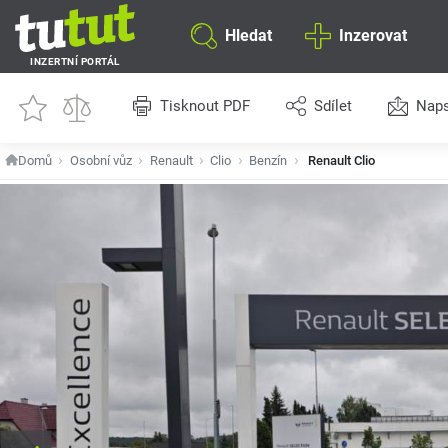
Hledat
Inzerovat
INZERTNÍ PORTÁL
Tisknout PDF
Sdílet
Naps
Domů
Osobní vůz
Renault
Clio
Benzín
Renault Clio