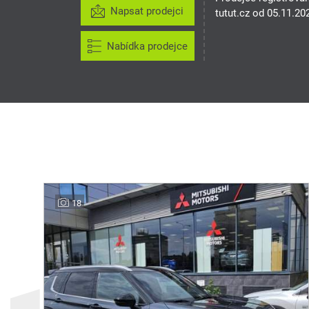
Napsat prodejci
tutut.cz od 05.11.20
Nabídka prodejce
18