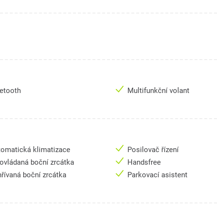
uetooth
Multifunkční volant
omatická klimatizace
Posilovač řízení
 ovládaná boční zrcátka
Handsfree
řívaná boční zrcátka
Parkovací asistent