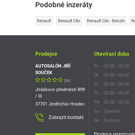
Podobné inzeráty
Renault
Renault Clio
Renault Clio - Benzín
R
Prodejce
Otevírací doba
AUTOSALÓN JIŘÍ
Po
00:00 - 00:00
SOUČEK
Út
00:00 - 00:00
(0x)
St
00:00 - 00:00
Jiráskovo předměstí 899
Čt
00:00 - 00:00
/ III
Pá
00:00 - 00:00
37701 Jindřichův Hradec
So
Zavřeno
Zobrazit kontakt
Ne
Zavřeno
Prodejce registrová