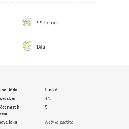
999 cmm
Bílá
isní třída
Euro 6
čet dveří
4/5
čet míst k
5
zení
rava laku
Nebylo zadáno