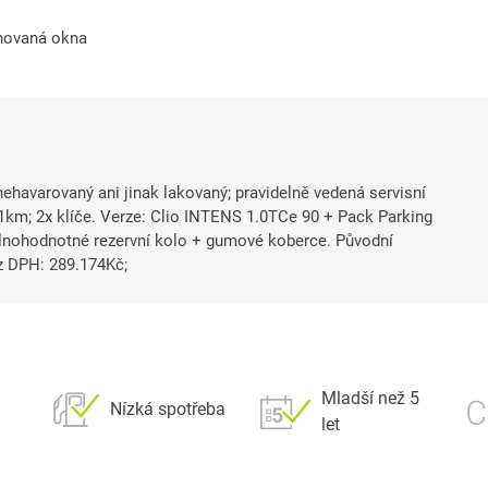
novaná okna
nehavarovaný ani jinak lakovaný; pravidelně vedená servisní
11km; 2x klíče. Verze: Clio INTENS 1.0TCe 90 + Pack Parking
lnohodnotné rezervní kolo + gumové koberce. Původní
 DPH: 289.174Kč;
Mladší než 5
Nízká spotřeba
let