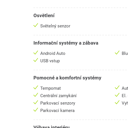
Osvětlení
Světelný senzor
Informační systémy a zábava
Android Auto
Bl
USB vstup
Pomocné a komfortní systémy
Tempomat
Aut
Centrální zamykání
El.
Parkovací senzory
Vyh
Parkovací kamera
Výbava interiéru