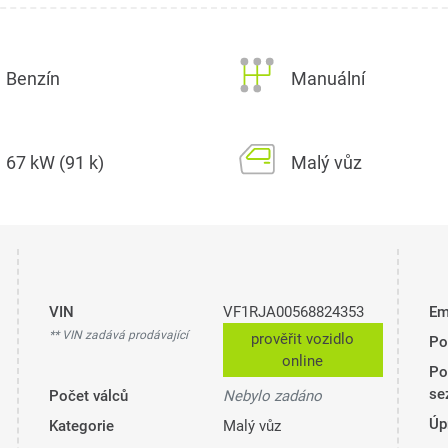
Benzín
Manuální
67 kW (91 k)
Malý vůz
VIN
VF1RJA00568824353
Em
** VIN zadává prodávající
prověřit vozidlo
Po
online
Po
se
Počet válců
Nebylo zadáno
Úp
Kategorie
Malý vůz