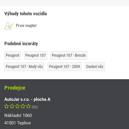
Výhody tohoto vozidla
První majitel
Podobné inzeráty
Peugeot
Peugeot 107
Peugeot 107 - Benzín
Peugeot 107 - Malý vůz
Peugeot 107 - 2009
Osobní vůz
Prodejce
AutoJar s.r.o. - plocha A
(0x)
Nákladní 1060
41501 Teplice