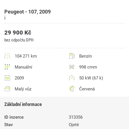
Peugeot - 107, 2009
i
29 900 Kč
bez odpočtu DPH
104 271 km
Benzín
Manuální
998 cmm
2009
50 kW (67 k)
Malý vůz
Červená
Základní informace
ID inzerce
313356
Stav
Ojeté