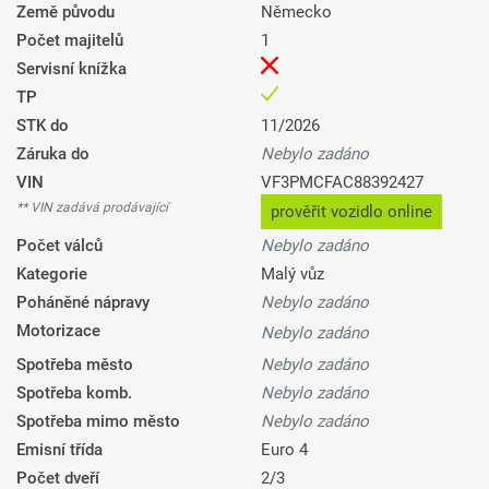
Země původu
Německo
Počet majitelů
1
Servisní knížka
TP
STK do
11/2026
Záruka do
Nebylo zadáno
VIN
VF3PMCFAC88392427
** VIN zadává prodávající
prověřit vozidlo online
Počet válců
Nebylo zadáno
Kategorie
Malý vůz
Poháněné nápravy
Nebylo zadáno
Motorizace
Nebylo zadáno
Spotřeba město
Nebylo zadáno
Spotřeba komb.
Nebylo zadáno
Spotřeba mimo město
Nebylo zadáno
Emisní třída
Euro 4
Počet dveří
2/3