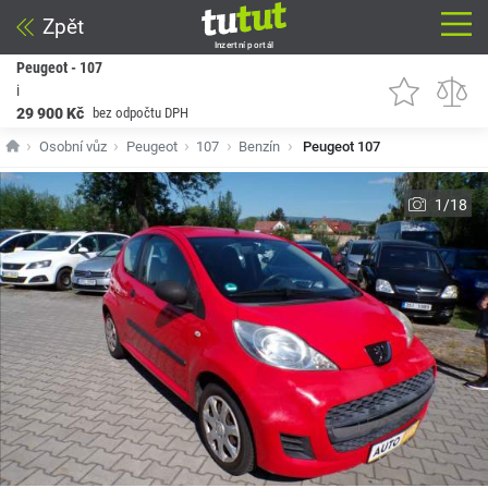
Zpět
Inzertní portál
Peugeot - 107
i
29 900 Kč
bez odpočtu DPH
Osobní vůz
Peugeot
107
Benzín
Peugeot 107
1/18