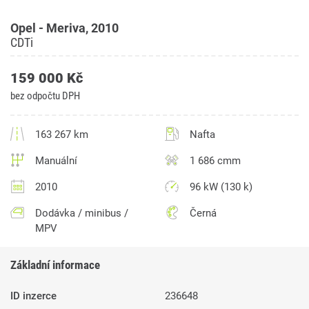
Opel - Meriva, 2010
CDTi
159 000 Kč
bez odpočtu DPH
163 267 km
Nafta
Manuální
1 686 cmm
2010
96 kW (130 k)
Dodávka / minibus /
Černá
MPV
Základní informace
ID inzerce
236648