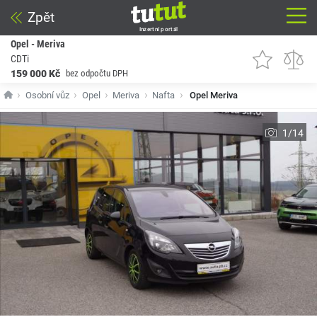
Zpět
Inzertní portál
Opel - Meriva
CDTi
159 000 Kč
bez odpočtu DPH
Osobní vůz
Opel
Meriva
Nafta
Opel Meriva
1/14