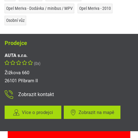
Opel Meriva - Dodávka / minibus / MPV
Opel Meriva - 2010
Osobní vůz
Prodejce
AUTA s.r.o.
(0x)
Žižkova 660
26101 Příbram II
Zobrazit kontakt
Více o prodejci
Zobrazit na mapě