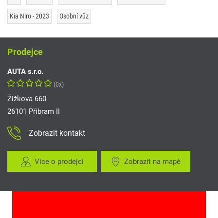
Kia Niro - 2023
Osobní vůz
Prodejce
AUTA s.r.o.
(0x)
Žižkova 660
26101 Příbram II
Zobrazit kontakt
Více o prodejci
Zobrazit na mapě