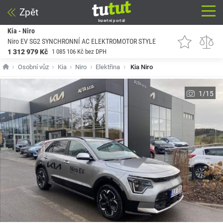
Zpět
Inzertní portál
Kia - Niro
Niro EV SG2 SYNCHRONNÍ AC ELEKTROMOTOR STYLE
1 312 979 Kč
1 085 106 Kč bez DPH
Osobní vůz
Kia
Niro
Elektřina
Kia Niro
1/15