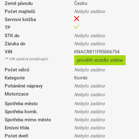
Země původu
Česko
Počet majitelů
Nebylo zadáno
Servisní knížka
TP
STK do
Nebylo zadáno
Záruka do
Nebylo zadáno
VIN
KNACR811FR5066754
** VIN zadává prodávající
prověřit vozidlo online
Počet válců
Nebylo zadáno
Kategorie
Kombi
Poháněné nápravy
Nebylo zadáno
Motorizace
Nebylo zadáno
Spotřeba město
Nebylo zadáno
Spotřeba komb.
Nebylo zadáno
Spotřeba mimo město
Nebylo zadáno
Emisní třída
Nebylo zadáno
Počet dveří
Nebylo zadáno