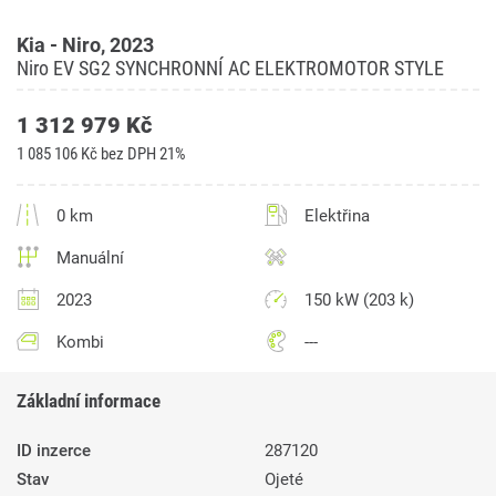
Kia - Niro, 2023
Niro EV SG2 SYNCHRONNÍ AC ELEKTROMOTOR STYLE
1 312 979 Kč
1 085 106 Kč bez DPH 21%
0 km
Elektřina
Manuální
2023
150 kW (203 k)
Kombi
---
Základní informace
ID inzerce
287120
Stav
Ojeté