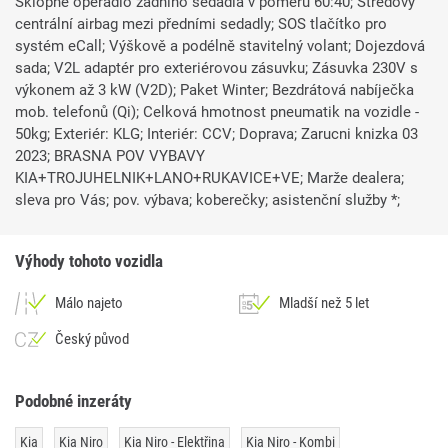
Sklopné opěradlo zadního sedadla v poměru 60:40; Středový
centrální airbag mezi předními sedadly; SOS tlačítko pro
systém eCall; Výškově a podélně stavitelný volant; Dojezdová
sada; V2L adaptér pro exteriérovou zásuvku; Zásuvka 230V s
výkonem až 3 kW (V2D); Paket Winter; Bezdrátová nabíječka
mob. telefonů (Qi); Celková hmotnost pneumatik na vozidle -
50kg; Exteriér: KLG; Interiér: CCV; Doprava; Zarucni knizka 03
2023; BRASNA POV VYBAVY
KIA+TROJUHELNIK+LANO+RUKAVICE+VE; Marže dealera;
sleva pro Vás; pov. výbava; koberečky; asistenční služby *;
Výhody tohoto vozidla
Málo najeto
Mladší než 5 let
Český původ
Podobné inzeráty
Kia
Kia Niro
Kia Niro - Elektřina
Kia Niro - Kombi