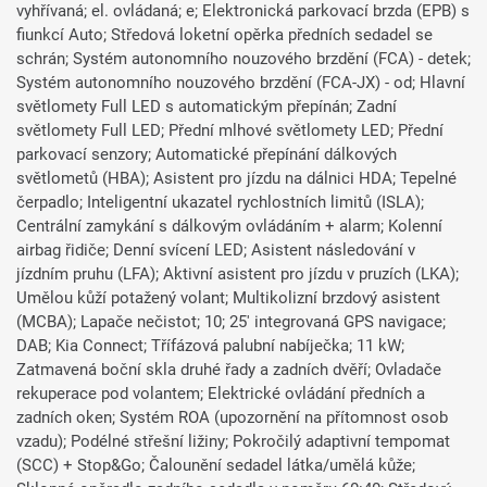
vyhřívaná; el. ovládaná; e; Elektronická parkovací brzda (EPB) s
fiunkcí Auto; Středová loketní opěrka předních sedadel se
schrán; Systém autonomního nouzového brzdění (FCA) - detek;
Systém autonomního nouzového brzdění (FCA-JX) - od; Hlavní
světlomety Full LED s automatickým přepínán; Zadní
světlomety Full LED; Přední mlhové světlomety LED; Přední
parkovací senzory; Automatické přepínání dálkových
světlometů (HBA); Asistent pro jízdu na dálnici HDA; Tepelné
čerpadlo; Inteligentní ukazatel rychlostních limitů (ISLA);
Centrální zamykání s dálkovým ovládáním + alarm; Kolenní
airbag řidiče; Denní svícení LED; Asistent následování v
jízdním pruhu (LFA); Aktivní asistent pro jízdu v pruzích (LKA);
Umělou kůží potažený volant; Multikolizní brzdový asistent
(MCBA); Lapače nečistot; 10; 25' integrovaná GPS navigace;
DAB; Kia Connect; Třífázová palubní nabíječka; 11 kW;
Zatmavená boční skla druhé řady a zadních dvěří; Ovladače
rekuperace pod volantem; Elektrické ovládání předních a
zadních oken; Systém ROA (upozornění na přítomnost osob
vzadu); Podélné střešní ližiny; Pokročilý adaptivní tempomat
(SCC) + Stop&Go; Čalounění sedadel látka/umělá kůže;