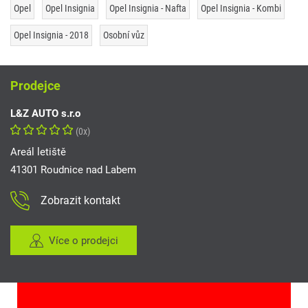
Opel
Opel Insignia
Opel Insignia - Nafta
Opel Insignia - Kombi
Opel Insignia - 2018
Osobní vůz
Prodejce
L&Z AUTO s.r.o
(0x)
Areál letiště
41301 Roudnice nad Labem
Zobrazit kontakt
Více o prodejci