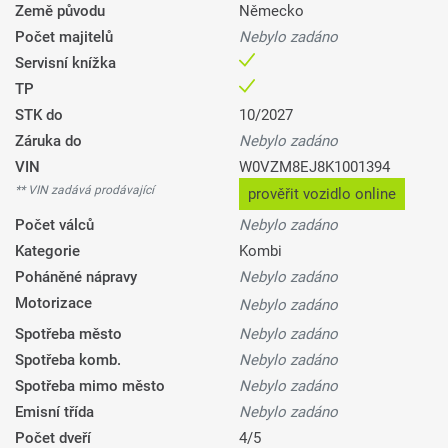
Země původu
Německo
Počet majitelů
Nebylo zadáno
Servisní knížka
TP
STK do
10/2027
Záruka do
Nebylo zadáno
VIN
W0VZM8EJ8K1001394
** VIN zadává prodávající
prověřit vozidlo online
Počet válců
Nebylo zadáno
Kategorie
Kombi
Poháněné nápravy
Nebylo zadáno
Motorizace
Nebylo zadáno
Spotřeba město
Nebylo zadáno
Spotřeba komb.
Nebylo zadáno
Spotřeba mimo město
Nebylo zadáno
Emisní třída
Nebylo zadáno
Počet dveří
4/5