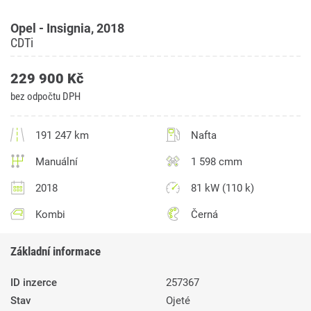
Opel - Insignia, 2018
CDTi
229 900 Kč
bez odpočtu DPH
191 247 km
Nafta
Manuální
1 598 cmm
2018
81 kW (110 k)
Kombi
Černá
Základní informace
ID inzerce
257367
Stav
Ojeté