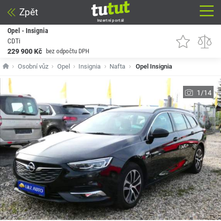
Zpět
Inzertní portál
Opel - Insignia
CDTi
229 900 Kč
bez odpočtu DPH
Osobní vůz
Opel
Insignia
Nafta
Opel Insignia
1/14