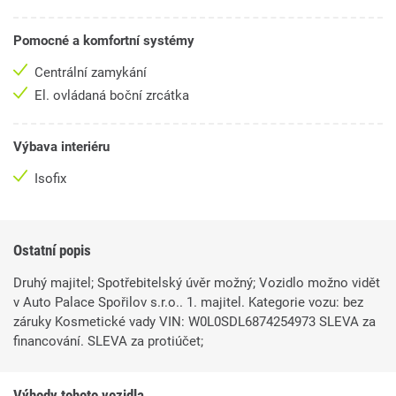
Pomocné a komfortní systémy
Centrální zamykání
El. ovládaná boční zrcátka
Výbava interiéru
Isofix
Ostatní popis
Druhý majitel; Spotřebitelský úvěr možný; Vozidlo možno vidět
v Auto Palace Spořilov s.r.o.. 1. majitel. Kategorie vozu: bez
záruky Kosmetické vady VIN: W0L0SDL6874254973 SLEVA za
financování. SLEVA za protiúčet;
Výhody tohoto vozidla