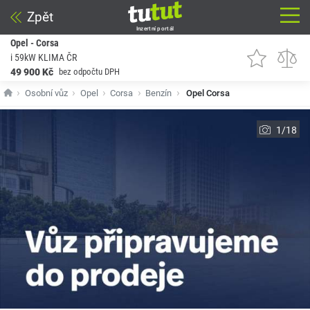
Zpět
Inzertní portál
Opel - Corsa
i 59kW KLIMA ČR
49 900 Kč
bez odpočtu DPH
Osobní vůz
Opel
Corsa
Benzín
Opel Corsa
1/18