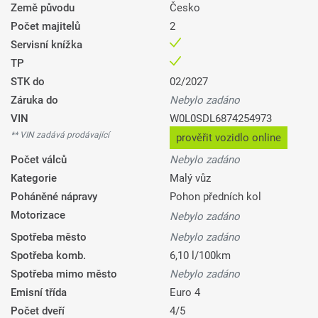
Země původu
Česko
Počet majitelů
2
Servisní knížka
TP
STK do
02/2027
Záruka do
Nebylo zadáno
VIN
W0L0SDL6874254973
** VIN zadává prodávající
prověřit vozidlo online
Počet válců
Nebylo zadáno
Kategorie
Malý vůz
Poháněné nápravy
Pohon předních kol
Motorizace
Nebylo zadáno
Spotřeba město
Nebylo zadáno
Spotřeba komb.
6,10 l/100km
Spotřeba mimo město
Nebylo zadáno
Emisní třída
Euro 4
Počet dveří
4/5