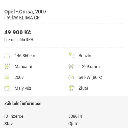
Opel - Corsa, 2007
i 59kW KLIMA ČR
49 900 Kč
bez odpočtu DPH
146 860 km
Benzín
Manuální
1 229 cmm
2007
59 kW (80 k)
Malý vůz
Žlutá
Základní informace
ID inzerce
308614
Stav
Ojeté