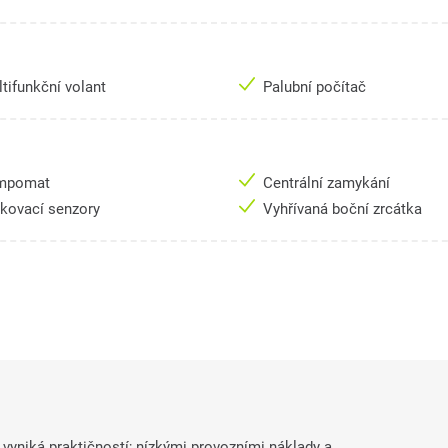
tifunkční volant
Palubní počítač
mpomat
Centrální zamykání
rkovací senzory
Vyhřívaná boční zrcátka
vyniká praktičností; nízkými provozními náklady a