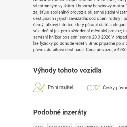
všestranným využitím. Úsporný benzinový motor 
zajišťuje spolehlivý provoz a příjemné jízdní vlas
cestujících i jejich zavazadla; což ocení rodiny i
černý látkový interiér; který působí čistě a eleg
vůz ideální jak pro každodenní městský provoz; ta
servisní knížka poslední servis 20.3 2026 V příp
lze fyzicky po dohodě vidět v Brně; případně po sl
převoz do cílové destinace. Cena převozu je 49Kč/1
Výhody tohoto vozidla
První majitel
Český půvo
Podobné inzeráty