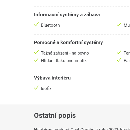
Informační systémy a zábava
Bluetooth
Mul
Pomocné a komfortní systémy
Tažné zařízení - na pevno
Te
Hlídání tlaku pneumatik
Pa
Výbava interiéru
Isofix
Ostatní popis
Nabízíme moderní Opel Combo z roku 2022; který 