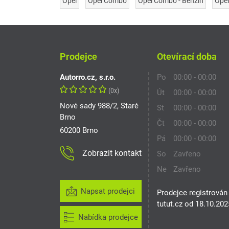
Opel
Opel Combo
Opel Combo - Benzín
Opel
Prodejce
Otevírací doba
Autorro.cz, s.r.o.
Po
00:00 - 00:00
(0x)
Út
00:00 - 00:00
Nové sady 988/2, Staré
St
00:00 - 00:00
Brno
Čt
00:00 - 00:00
60200 Brno
Pá
00:00 - 00:00
Zobrazit kontakt
So
Zavřeno
Ne
Zavřeno
Napsat prodejci
Prodejce registrován
tutut.cz od 18.10.202
Nabídka prodejce