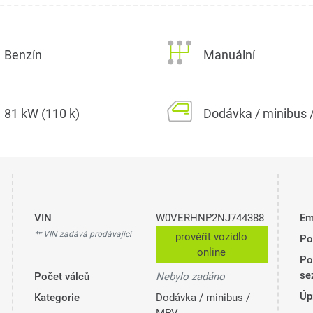
Benzín
Manuální
81 kW (110 k)
Dodávka / minibus
VIN
W0VERHNP2NJ744388
Em
** VIN zadává prodávající
prověřit vozidlo
Po
online
Po
se
Počet válců
Nebylo zadáno
Úp
Kategorie
Dodávka / minibus /