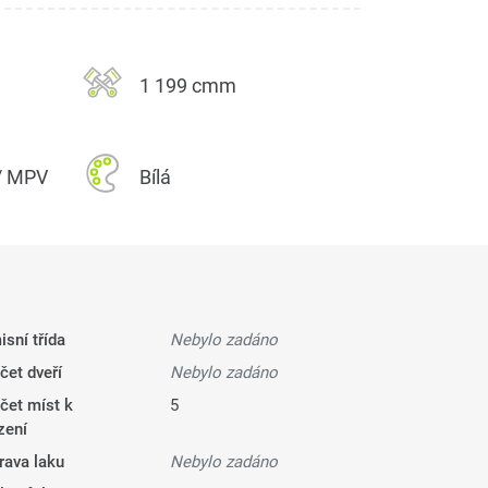
1 199 cmm
 / MPV
Bílá
isní třída
Nebylo zadáno
čet dveří
Nebylo zadáno
čet míst k
5
zení
rava laku
Nebylo zadáno