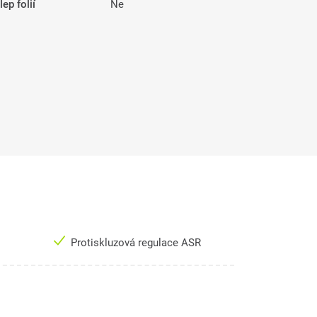
ep folií
Ne
Protiskluzová regulace ASR