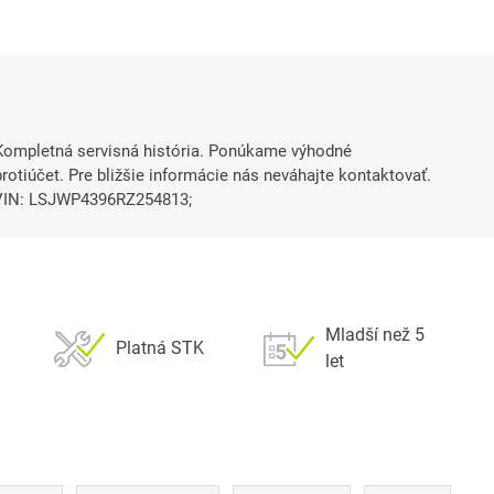
ľ. Kompletná servisná história. Ponúkame výhodné
otiúčet. Pre bližšie informácie nás neváhajte kontaktovať.
VIN: LSJWP4396RZ254813;
Mladší než 5
Platná STK
let