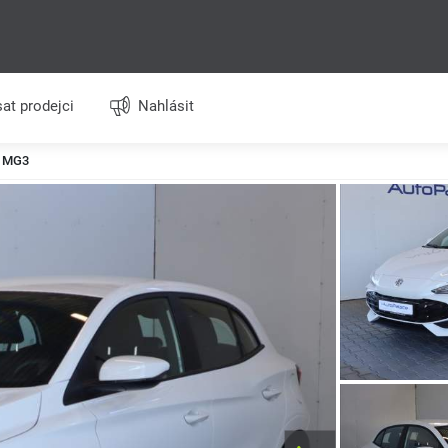
at prodejci
Nahlásit
 MG3