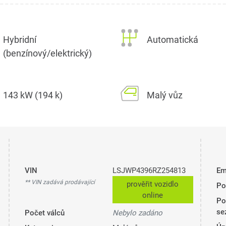
Hybridní
Automatická
(benzínový/elektrický)
143 kW (194 k)
Malý vůz
VIN
LSJWP4396RZ254813
Em
** VIN zadává prodávající
prověřit vozidlo
Po
online
Po
se
Počet válců
Nebylo zadáno