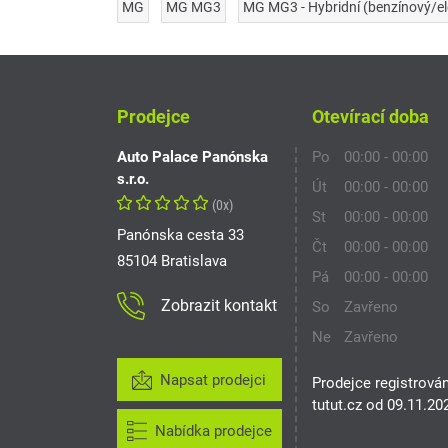
MG
MG MG3
MG MG3 - Hybridní (benzínový/el
Prodejce
Otevírací doba
Auto Palace Panónska
Po
00:00 - 00:00
s.r.o.
Út
00:00 - 00:00
(0x)
St
00:00 - 00:00
Panónska cesta 33
Čt
00:00 - 00:00
85104 Bratislava
Pá
00:00 - 00:00
Zobrazit kontakt
So
Zavřeno
Ne
Zavřeno
Napsat prodejci
Prodejce registrová
tutut.cz od 09.11.20
Nabídka prodejce