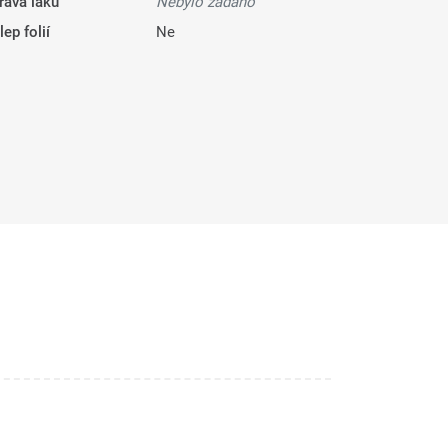
rava laku
Nebylo zadáno
ep folií
Ne