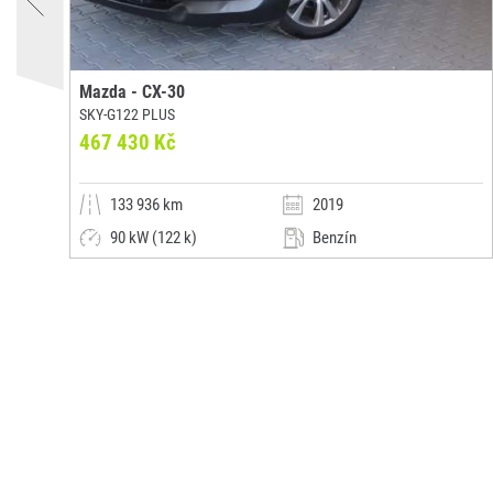
Mazda - CX-30
SKY-G122 PLUS
467 430 Kč
133 936 km
2019
90 kW (122 k)
Benzín
Automatická
Kombi
Auto Palace Panónska s.r.o.
(0x)
(0x)
Bratislava