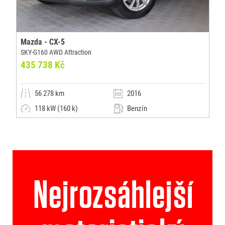
Mazda - CX-5
SKY-G160 AWD Attraction
435 738 Kč
56 278 km
2016
118 kW (160 k)
Benzín
Manuální
Kombi
Auto Palace Panónska s.r.o.
(0x)
Bratislava