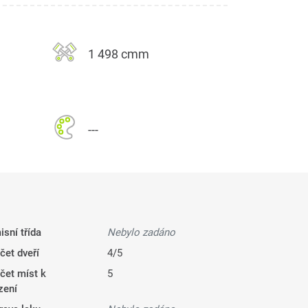
1 498 cmm
---
isní třída
Nebylo zadáno
čet dveří
4/5
čet míst k
5
zení