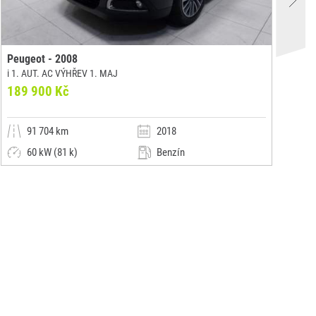
Peugeot - 2008
Pe
i 1. AUT. AC VÝHŘEV 1. MAJ
i A
189 900 Kč
24
91 704 km
2018
60 kW (81 k)
Benzín
Manuální
Malý vůz
Auto Palace Panónska s.r.o.
(0x)
Bratislava
Bra