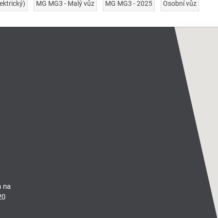
ektrický)
MG MG3 - Malý vůz
MG MG3 - 2025
Osobní vůz
n na
20