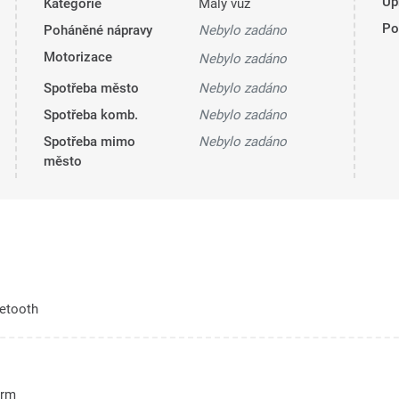
Úp
Kategorie
Malý vůz
Pol
Poháněné nápravy
Nebylo zadáno
Motorizace
Nebylo zadáno
Spotřeba město
Nebylo zadáno
Spotřeba komb.
Nebylo zadáno
Spotřeba mimo
Nebylo zadáno
město
uetooth
arm