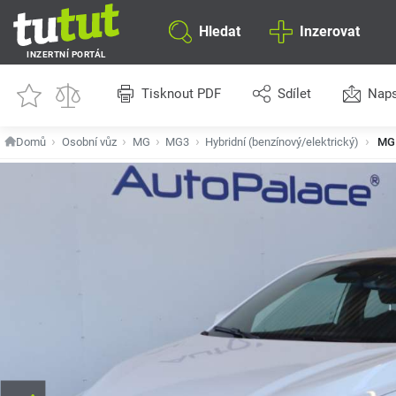
Hledat
Inzerovat
INZERTNÍ PORTÁL
Tisknout PDF
Sdílet
Naps
Domů
Osobní vůz
MG
MG3
Hybridní (benzínový/elektrický)
MG