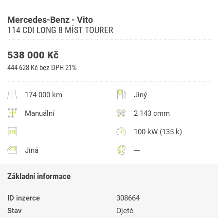
Mercedes-Benz - Vito
114 CDI LONG 8 MÍST TOURER
538 000 Kč
444 628 Kč bez DPH 21%
174 000 km
Jiný
Manuální
2 143 cmm
100 kW (135 k)
Jiná
---
Základní informace
ID inzerce
308664
Stav
Ojeté