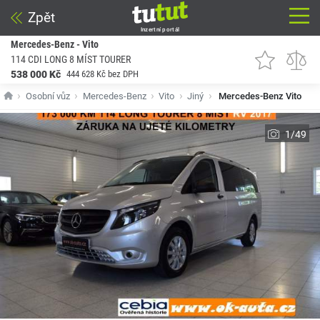
Zpět
Inzertní portál
Mercedes-Benz - Vito
114 CDI LONG 8 MÍST TOURER
538 000 Kč
444 628 Kč bez DPH
Osobní vůz
Mercedes-Benz
Vito
Jiný
Mercedes-Benz Vito
1/49