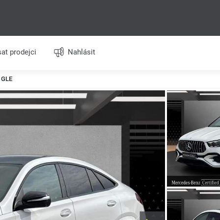
at prodejci
Nahlásit
 GLE