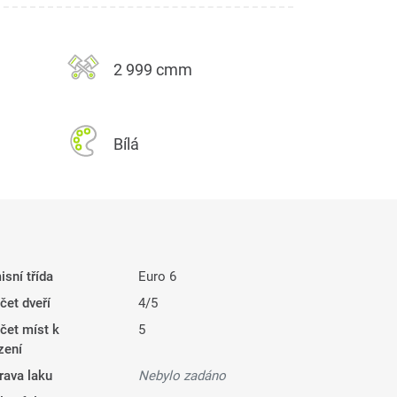
2 999 cmm
Bílá
isní třída
Euro 6
čet dveří
4/5
čet míst k
5
zení
rava laku
Nebylo zadáno