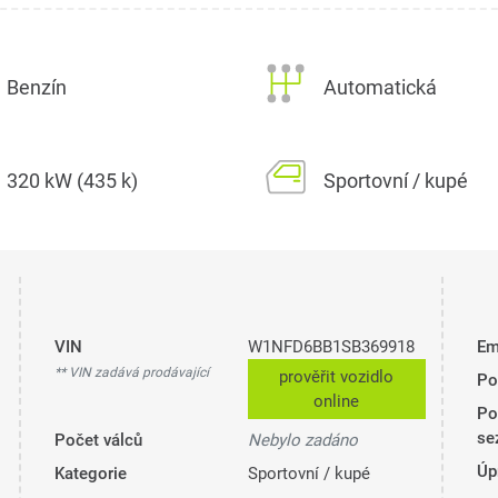
Benzín
Automatická
320 kW (435 k)
Sportovní / kupé
VIN
W1NFD6BB1SB369918
Em
** VIN zadává prodávající
prověřit vozidlo
Po
online
Po
se
Počet válců
Nebylo zadáno
Úp
Kategorie
Sportovní / kupé