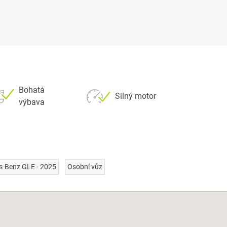
Bohatá
Silný motor
výbava
s-Benz GLE - 2025
Osobní vůz