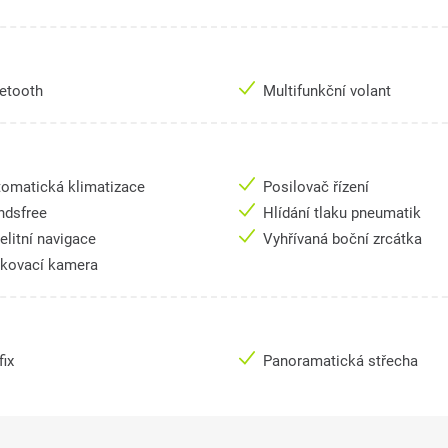
uetooth
Multifunkční volant
omatická klimatizace
Posilovač řízení
ndsfree
Hlídání tlaku pneumatik
elitní navigace
Vyhřívaná boční zrcátka
rkovací kamera
fix
Panoramatická střecha