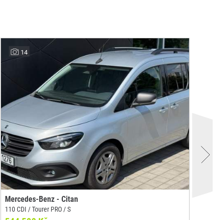
14
Mercedes-Benz - Citan
Me
110 CDI / Tourer PRO / S
Mer