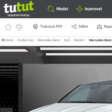
Hledat
Inzerovat
INZERTNÍ PORTÁL
Tisknout PDF
Sdílet
Naps
Domů
Osobní vůz
Mercedes-Benz
GLE
Benzín
Mercedes-Benz