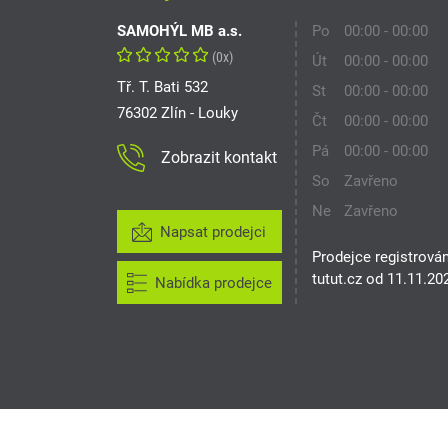
SAMOHÝL MB a.s.
Po
00:00 - 00:00
(0x)
Út
00:00 - 00:00
Tř. T. Bati 532
St
00:00 - 00:00
76302 Zlín - Louky
Čt
00:00 - 00:00
Pá
00:00 - 00:00
Zobrazit kontakt
So
Zavřeno
Ne
Zavřeno
Napsat prodejci
Prodejce registrová
tutut.cz od 11.11.20
Nabídka prodejce