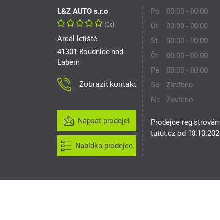
L&Z AUTO s.r.o
Po
00:00 - 00:00
(0x)
Út
00:00 - 00:00
Areál letiště
St
00:00 - 00:00
41301 Roudnice nad
Čt
00:00 - 00:00
Labem
Pá
00:00 - 00:00
Zobrazit kontakt
So
Zavřeno
Ne
Zavřeno
Napsat prodejci
Prodejce registrován
tutut.cz od 18.10.202
Nabídka prodejce