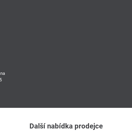
 na
5
Další nabídka prodejce