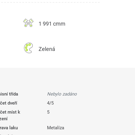
1 991 cmm
Zelená
isní třída
Nebylo zadáno
čet dveří
4/5
čet míst k
5
zení
rava laku
Metalíza