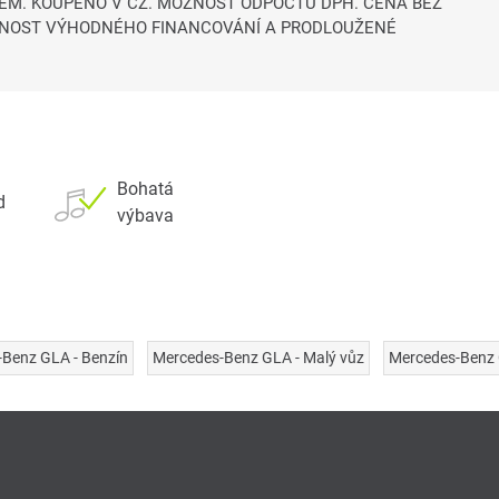
EM. KOUPENO V CZ. MOŽNOST ODPOČTU DPH. CENA BEZ
 MOŽNOST VÝHODNÉHO FINANCOVÁNÍ A PRODLOUŽENÉ
Bohatá
d
výbava
Benz GLA - Benzín
Mercedes-Benz GLA - Malý vůz
Mercedes-Benz 