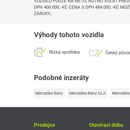
VOZIDLO POUZE NA NETU; NUTNO VOLAT PŘED
DPH 400.000; -KČ CENA S DPH 484.000; -KČ
ZÁRUKY.;
Výhody tohoto vozidla
Nízká spotřeba
Český půvo
Podobné inzeráty
Mercedes-Benz
Mercedes-Benz GLA
Mercedes-
Prodejce
Otevírací doba