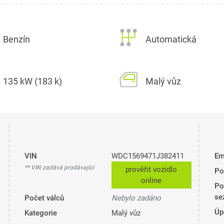
Benzín
Automatická
135 kW (183 k)
Malý vůz
VIN
WDC1569471J382411
Em
** VIN zadává prodávající
prověřit vozidlo
Po
online
Po
se
Počet válců
Nebylo zadáno
Úp
Kategorie
Malý vůz