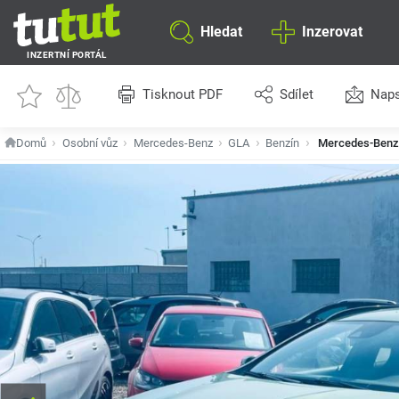
Hledat
Inzerovat
INZERTNÍ PORTÁL
Tisknout PDF
Sdílet
Naps
Domů
Osobní vůz
Mercedes-Benz
GLA
Benzín
Mercedes-Benz