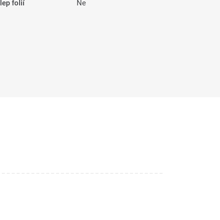
ep folií
Ne
R