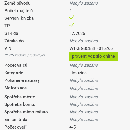
Země původu
Nebylo zadáno
Počet majitelů
1
Servisní knížka
TP
STK do
12/2026
Záruka do
Nebylo zadáno
VIN
W1KEG3CB8PF016266
** VIN zadává prodávající
prověřit vozidlo online
Počet válců
Nebylo zadáno
Kategorie
Limuzína
Poháněné nápravy
Nebylo zadáno
Motorizace
Nebylo zadáno
Spotřeba město
Nebylo zadáno
Spotřeba komb.
Nebylo zadáno
Spotřeba mimo město
Nebylo zadáno
Emisní třída
Nebylo zadáno
Počet dveří
4/5