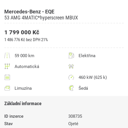
Mercedes-Benz - EQE
53 AMG 4MATIC*hyperscreen MBUX
1 799 000 Kč
1 486 776 Kč bez DPH 21%
59 000 km
Elektřina
Automatická
460 kW (625 k)
Limuzína
Šedá
Základní informace
ID inzerce
308735
Stav
Ojeté