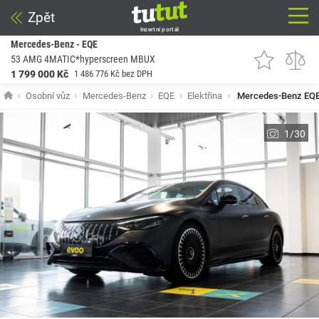
Zpět
Inzertní portál
Mercedes-Benz - EQE
53 AMG 4MATIC*hyperscreen MBUX
1 799 000 Kč
1 486 776 Kč bez DPH
Osobní vůz
Mercedes-Benz
EQE
Elektřina
Mercedes-Benz EQ
1/30