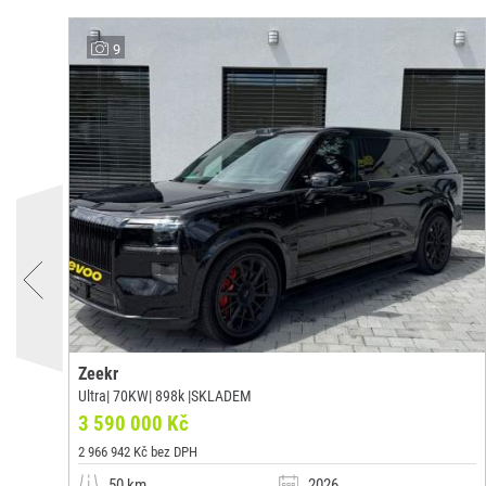
9
Zeekr
Ultra| 70KW| 898k |SKLADEM
3 590 000 Kč
2 966 942 Kč bez DPH
50 km
2026