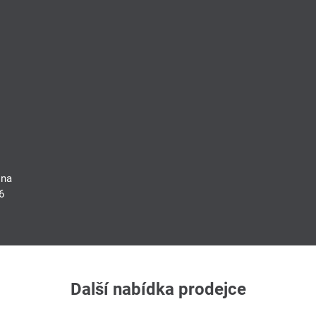
 na
6
Další nabídka prodejce