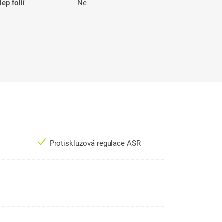
ep folií
Ne
Protiskluzová regulace ASR