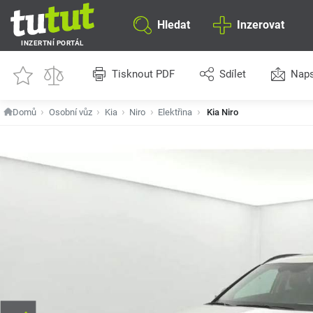
Hledat
Inzerovat
INZERTNÍ PORTÁL
Tisknout PDF
Sdílet
Naps
Domů
Osobní vůz
Kia
Niro
Elektřina
Kia Niro