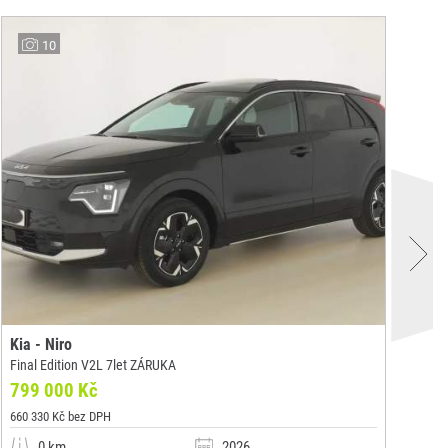
10
Kia - Niro
Kia
Final Edition V2L 7let ZÁRUKA
Fin
799 000 Kč
79
660 330 Kč bez DPH
660
0 km
2026