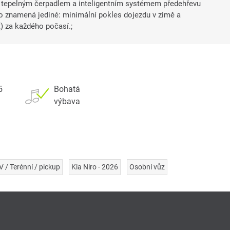
e tepelným čerpadlem a inteligentním systémem předehřevu
To znamená jediné: minimální pokles dojezdu v zimě a
) za každého počasí.;
5
Bohatá
výbava
V / Terénní / pickup
Kia Niro - 2026
Osobní vůz