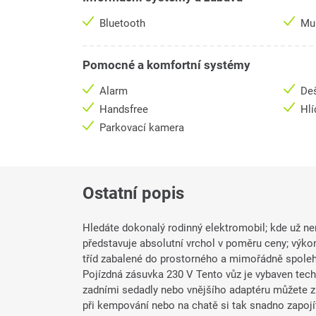
Bluetooth
Mul
Pomocné a komfortní systémy
Alarm
De
Handsfree
Hlí
Parkovací kamera
Ostatní popis
Hledáte dokonalý rodinný elektromobil; kde už nem
představuje absolutní vrchol v poměru ceny; výko
tříd zabalené do prostorného a mimořádně spoleh
Pojízdná zásuvka 230 V Tento vůz je vybaven tec
zadními sedadly nebo vnějšího adaptéru můžete z
při kempování nebo na chatě si tak snadno zapojít