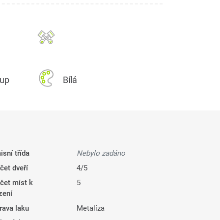
kup
Bílá
isní třída
Nebylo zadáno
čet dveří
4/5
čet míst k
5
zení
rava laku
Metalíza