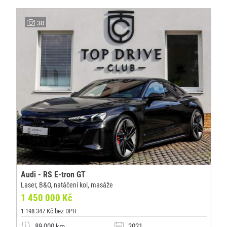
30
Audi - RS E-tron GT
Laser, B&O, natáčení kol, masáže
1 450 000 Kč
1 198 347 Kč bez DPH
89 000 km
2021