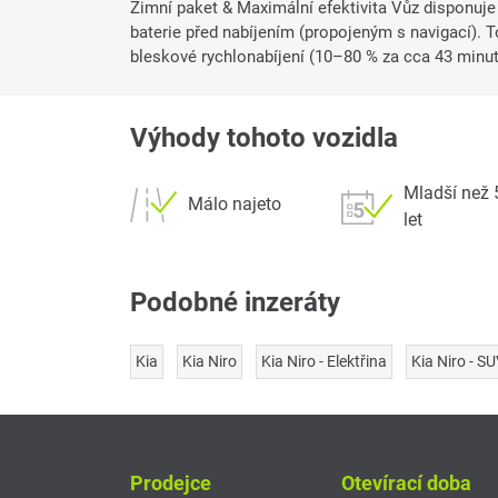
Zimní paket & Maximální efektivita Vůz disponuj
baterie před nabíjením (propojeným s navigací). 
bleskové rychlonabíjení (10–80 % za cca 43 minut
Výhody tohoto vozidla
Mladší než 
Málo najeto
let
Podobné inzeráty
Kia
Kia Niro
Kia Niro - Elektřina
Kia Niro - SU
Prodejce
Otevírací doba