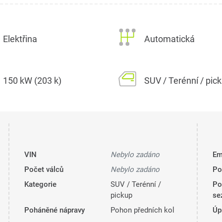
Elektřina
Automatická
150 kW (203 k)
SUV / Terénní / pic
VIN
Nebylo zadáno
Em
Počet válců
Nebylo zadáno
Po
Kategorie
SUV / Terénní /
Po
pickup
se
Poháněné nápravy
Pohon předních kol
Úp