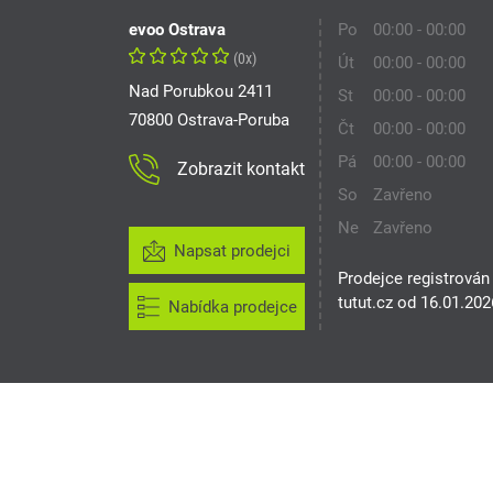
evoo Ostrava
Po
00:00 - 00:00
(0x)
Út
00:00 - 00:00
Nad Porubkou 2411
St
00:00 - 00:00
70800 Ostrava-Poruba
Čt
00:00 - 00:00
Pá
00:00 - 00:00
Zobrazit kontakt
So
Zavřeno
Ne
Zavřeno
Napsat prodejci
Prodejce registrován
tutut.cz od 16.01.202
Nabídka prodejce