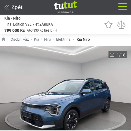
Zpět
Inzertní portál
Kia - Niro
Final Edition V2L 7let ZÁRUKA
799 000 Kč
660 330 Kč bez DPH
Osobní vůz
Kia
Niro
Elektřina
Kia Niro
1/18