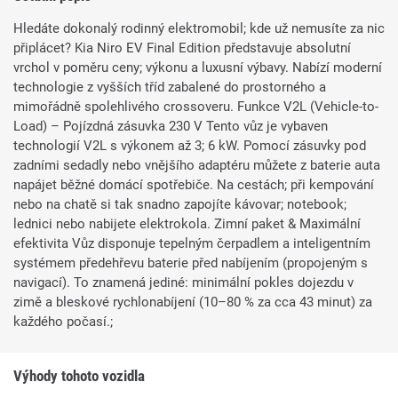
Hledáte dokonalý rodinný elektromobil; kde už nemusíte za nic
připlácet? Kia Niro EV Final Edition představuje absolutní
vrchol v poměru ceny; výkonu a luxusní výbavy. Nabízí moderní
technologie z vyšších tříd zabalené do prostorného a
mimořádně spolehlivého crossoveru. Funkce V2L (Vehicle-to-
Load) – Pojízdná zásuvka 230 V Tento vůz je vybaven
technologií V2L s výkonem až 3; 6 kW. Pomocí zásuvky pod
zadními sedadly nebo vnějšího adaptéru můžete z baterie auta
napájet běžné domácí spotřebiče. Na cestách; při kempování
nebo na chatě si tak snadno zapojíte kávovar; notebook;
lednici nebo nabijete elektrokola. Zimní paket & Maximální
efektivita Vůz disponuje tepelným čerpadlem a inteligentním
systémem předehřevu baterie před nabíjením (propojeným s
navigací). To znamená jediné: minimální pokles dojezdu v
zimě a bleskové rychlonabíjení (10–80 % za cca 43 minut) za
každého počasí.;
Výhody tohoto vozidla