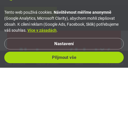
Tento web používá cookies.
Návštěvnost měříme anonymně
Více o prodejci
(Google Analytics, Microsoft Clarity), abychom mohli zlepšovat
obsah. K cílení reklam (Google Ads, Facebook, Sklik) potřebujeme
váš souhlas.
Více v zásadách
.
Nastavení
Přijmout vše
Inzerovat
Mé hledání
Porovnávač
Oblíbené
Volat prodejce
Napsat prodejci
Sdílet
Nabídka prodejce