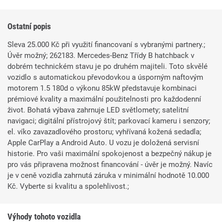
Ostatní popis
Sleva 25.000 Kč při využití financovaní s vybranými partnery.;
Úvěr možný; 262183. Mercedes-Benz Třídy B hatchback v
dobrém technickém stavu je po druhém majiteli. Toto skvělé
vozidlo s automatickou převodovkou a úsporným naftovým
motorem 1.5 180d o výkonu 85kW představuje kombinaci
prémiové kvality a maximální použitelnosti pro každodenní
život. Bohatá výbava zahrnuje LED světlomety; satelitní
navigaci; digitální přístrojový štít; parkovací kameru i senzory;
el. víko zavazadlového prostoru; vyhřívaná kožená sedadla;
Apple CarPlay a Android Auto. U vozu je doložená servisní
historie. Pro vaši maximální spokojenost a bezpečný nákup je
pro vás připravena možnost financování - úvěr je možný. Navíc
je v ceně vozidla zahrnutá záruka v minimální hodnotě 10.000
Kč. Vyberte si kvalitu a spolehlivost.;
Výhody tohoto vozidla