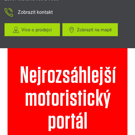
Zobrazit kontakt
Více o prodejci
Zobrazit na mapě