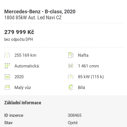
Mercedes-Benz - B-class, 2020
180d 85kW Aut. Led Navi CZ
279 999 Kč
bez odpočtu DPH
255 169 km
Nafta
Automatická
1 461 cmm
2020
85 kW (115 k)
Malý vůz
Bílá
Základní informace
ID inzerce
308465
Stav
Ojeté