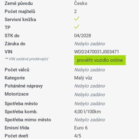
Země původu
Česko
Počet majitelů
2
Servisní knížka
TP
STK do
04/2028
Záruka do
Nebylo zadáno
VIN
WDD2470031J003471
** VIN zadává prodávající
prověřit vozidlo online
Počet válců
Nebylo zadáno
Kategorie
Malý vůz
Poháněné nápravy
Nebylo zadáno
Motorizace
Nebylo zadáno
Spotřeba město
Nebylo zadáno
Spotřeba komb.
4,00 l/100km
Spotřeba mimo město
Nebylo zadáno
Emisní třída
Euro 6
Počet dveří
4/5