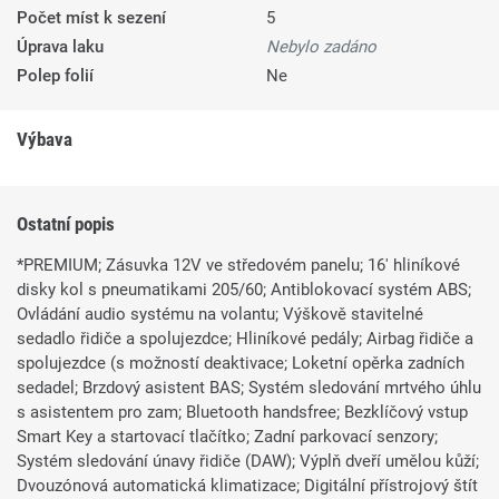
Počet míst k sezení
5
Úprava laku
Nebylo zadáno
Polep folií
Ne
Výbava
Ostatní popis
*PREMIUM; Zásuvka 12V ve středovém panelu; 16' hliníkové
disky kol s pneumatikami 205/60; Antiblokovací systém ABS;
Ovládání audio systému na volantu; Výškově stavitelné
sedadlo řidiče a spolujezdce; Hliníkové pedály; Airbag řidiče a
spolujezdce (s možností deaktivace; Loketní opěrka zadních
sedadel; Brzdový asistent BAS; Systém sledování mrtvého úhlu
s asistentem pro zam; Bluetooth handsfree; Bezklíčový vstup
Smart Key a startovací tlačítko; Zadní parkovací senzory;
Systém sledování únavy řidiče (DAW); Výplň dveří umělou kůží;
Dvouzónová automatická klimatizace; Digitální přístrojový štít