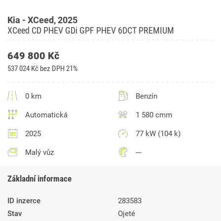
Kia - XCeed, 2025
XCeed CD PHEV GDi GPF PHEV 6DCT PREMIUM
649 800 Kč
537 024 Kč bez DPH 21%
0 km
Benzín
Automatická
1 580 cmm
2025
77 kW (104 k)
Malý vůz
---
Základní informace
ID inzerce
283583
Stav
Ojeté