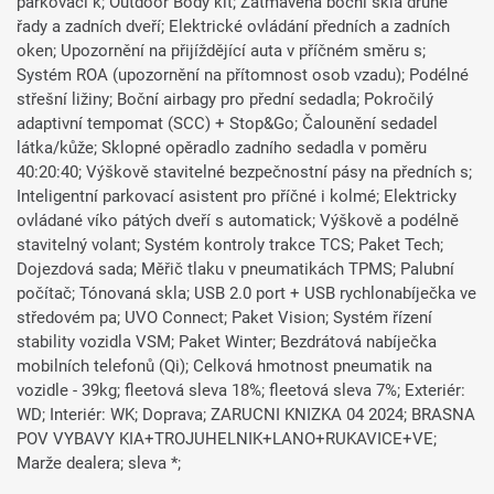
parkovací k; Outdoor Body kit; Zatmavená boční skla druhé
řady a zadních dveří; Elektrické ovládání předních a zadních
oken; Upozornění na přijíždějící auta v příčném směru s;
Systém ROA (upozornění na přítomnost osob vzadu); Podélné
střešní ližiny; Boční airbagy pro přední sedadla; Pokročilý
adaptivní tempomat (SCC) + Stop&Go; Čalounění sedadel
látka/kůže; Sklopné opěradlo zadního sedadla v poměru
40:20:40; Výškově stavitelné bezpečnostní pásy na předních s;
Inteligentní parkovací asistent pro příčné i kolmé; Elektricky
ovládané víko pátých dveří s automatick; Výškově a podélně
stavitelný volant; Systém kontroly trakce TCS; Paket Tech;
Dojezdová sada; Měřič tlaku v pneumatikách TPMS; Palubní
počítač; Tónovaná skla; USB 2.0 port + USB rychlonabíječka ve
středovém pa; UVO Connect; Paket Vision; Systém řízení
stability vozidla VSM; Paket Winter; Bezdrátová nabíječka
mobilních telefonů (Qi); Celková hmotnost pneumatik na
vozidle - 39kg; fleetová sleva 18%; fleetová sleva 7%; Exteriér:
WD; Interiér: WK; Doprava; ZARUCNI KNIZKA 04 2024; BRASNA
POV VYBAVY KIA+TROJUHELNIK+LANO+RUKAVICE+VE;
Marže dealera; sleva *;