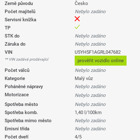
Země původu
Česko
Počet majitelů
Nebylo zadáno
Servisní knížka
TP
STK do
Nebylo zadáno
Záruka do
Nebylo zadáno
VIN
U5YH5F1AGRL047682
** VIN zadává prodávající
prověřit vozidlo online
Počet válců
Nebylo zadáno
Kategorie
Malý vůz
Poháněné nápravy
Nebylo zadáno
Motorizace
Nebylo zadáno
Spotřeba město
Nebylo zadáno
Spotřeba komb.
1,40 l/100km
Spotřeba mimo město
Nebylo zadáno
Emisní třída
Nebylo zadáno
Počet dveří
4/5