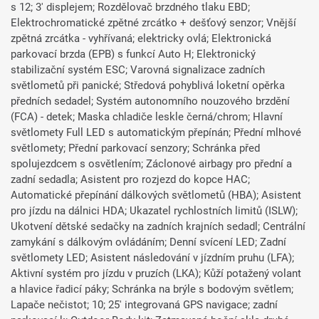
s 12; 3' displejem; Rozdělovač brzdného tlaku EBD;
Elektrochromatické zpětné zrcátko + dešťový senzor; Vnější
zpětná zrcátka - vyhřívaná; elektricky ovlá; Elektronická
parkovací brzda (EPB) s funkcí Auto H; Elektronický
stabilizační systém ESC; Varovná signalizace zadních
světlometů při panické; Středová pohyblivá loketní opěrka
předních sedadel; Systém autonomního nouzového brzdění
(FCA) - detek; Maska chladiče leskle černá/chrom; Hlavní
světlomety Full LED s automatickým přepínán; Přední mlhové
světlomety; Přední parkovací senzory; Schránka před
spolujezdcem s osvětlením; Záclonové airbagy pro přední a
zadní sedadla; Asistent pro rozjezd do kopce HAC;
Automatické přepínání dálkových světlometů (HBA); Asistent
pro jízdu na dálnici HDA; Ukazatel rychlostních limitů (ISLW);
Ukotvení dětské sedačky na zadních krajních sedadl; Centrální
zamykání s dálkovým ovládáním; Denní svícení LED; Zadní
světlomety LED; Asistent následování v jízdním pruhu (LFA);
Aktivní systém pro jízdu v pruzích (LKA); Kůží potažený volant
a hlavice řadicí páky; Schránka na brýle s bodovým světlem;
Lapače nečistot; 10; 25' integrovaná GPS navigace; zadní