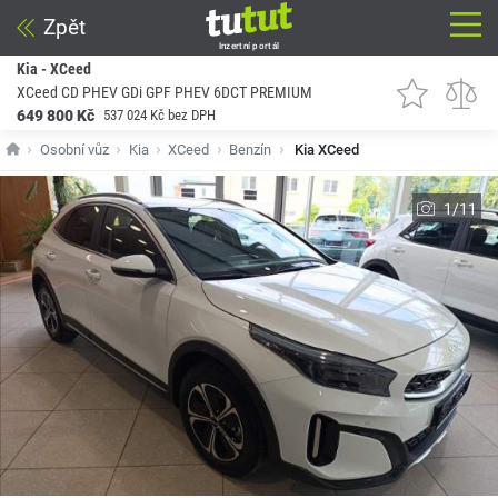
Zpět
Inzertní portál
Kia - XCeed
XCeed CD PHEV GDi GPF PHEV 6DCT PREMIUM
649 800 Kč
537 024 Kč bez DPH
Osobní vůz
Kia
XCeed
Benzín
Kia XCeed
1/11