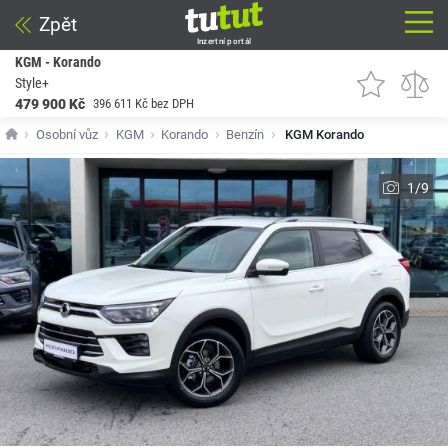
Zpět
Inzertní portál
KGM - Korando
Style+
479 900 Kč
396 611 Kč bez DPH
Osobní vůz
KGM
Korando
Benzín
KGM Korando
1/9