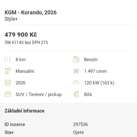
KGM - Korando, 2026
Style+
479 900 Kč
396 611 Kč bez DPH 21%
8 km
Benzín
Manuální
1 497 cmm
2026
120 kW (163 k)
SUV / Terénní / pickup
Bílá
Základní informace
ID inzerce
297536
Stav
Ojeté