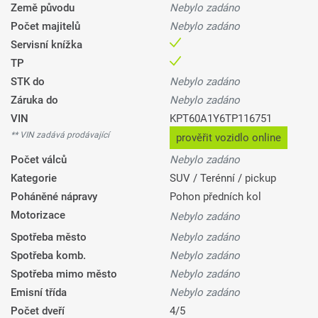
Země původu
Nebylo zadáno
Počet majitelů
Nebylo zadáno
Servisní knížka
TP
STK do
Nebylo zadáno
Záruka do
Nebylo zadáno
VIN
KPT60A1Y6TP116751
** VIN zadává prodávající
prověřit vozidlo online
Počet válců
Nebylo zadáno
Kategorie
SUV / Terénní / pickup
Poháněné nápravy
Pohon předních kol
Motorizace
Nebylo zadáno
Spotřeba město
Nebylo zadáno
Spotřeba komb.
Nebylo zadáno
Spotřeba mimo město
Nebylo zadáno
Emisní třída
Nebylo zadáno
Počet dveří
4/5