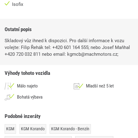
Isofix
Ostatní popis
Skladový vůz ihned k dispozici. Pro další informace k vozu
volejte: Filip Řehák tel: +420 601 164 555; nebo Josef Maňhal
+420 720 032 811 nebo email: kgmcb@machmotors.cz;
Výhody tohoto vozidla
Málo najeto
Mladší než 5 let
Bohatá výbava
Podobné inzeráty
KGM
KGM Korando
KGM Korando - Benzín