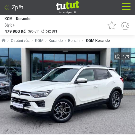
Zpět
Inzertní portál
KGM - Korando
Style+
479 900 Kč
396 611 Kč bez DPH
Osobní vůz
KGM
Korando
Benzín
KGM Korando
1/9