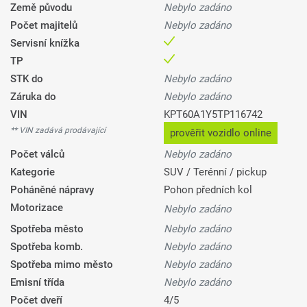
Země původu
Nebylo zadáno
Počet majitelů
Nebylo zadáno
Servisní knížka
TP
STK do
Nebylo zadáno
Záruka do
Nebylo zadáno
VIN
KPT60A1Y5TP116742
** VIN zadává prodávající
prověřit vozidlo online
Počet válců
Nebylo zadáno
Kategorie
SUV / Terénní / pickup
Poháněné nápravy
Pohon předních kol
Motorizace
Nebylo zadáno
Spotřeba město
Nebylo zadáno
Spotřeba komb.
Nebylo zadáno
Spotřeba mimo město
Nebylo zadáno
Emisní třída
Nebylo zadáno
Počet dveří
4/5