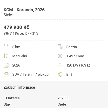
KGM - Korando, 2026
Style+
479 900 Kč
396 611 Kč bez DPH 21%
8 km
Benzín
Manuální
1 497 cmm
2026
120 kW (163 k)
SUV / Terénní / pickup
Bílá
Základní informace
ID inzerce
297535
Stav
Ojeté