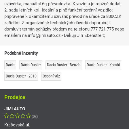
uzávěrka; manuální 6q převodovka. K vozidlu je možné dodat
2. sadu letních kol. Ideální a plně funkční terénní vozidlo;
připravené k okamžitému užívání; převod na úřadě za 800CZK
zařídiím. Z organizačně-technických důvodů doporučuji
domluvit termín schůzky předem na telefonu 777 721 775 nebo
emailem na info@jimiauto.cz - Děkuji Jiří Ebenstreit;
Podobné inzeráty
Dacia
Dacia Duster
Dacia Duster - Benzín
Dacia Duster - Kombi
Dacia Duster - 2010
Osobní vůz
Prodejce
JIMI AUTO
(0x)
Krašovská ul.