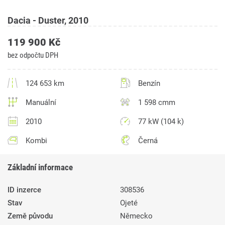
Dacia - Duster, 2010
119 900 Kč
bez odpočtu DPH
124 653 km
Benzín
Manuální
1 598 cmm
2010
77 kW (104 k)
Kombi
Černá
Základní informace
ID inzerce
308536
Stav
Ojeté
Země původu
Německo