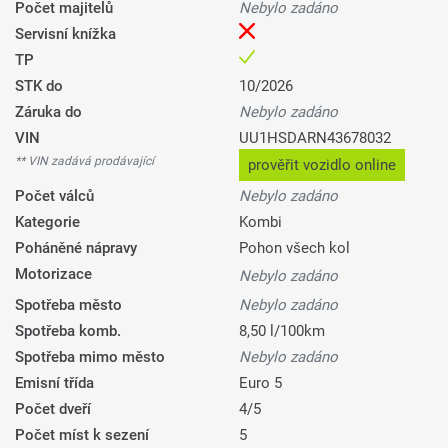
Počet majitelů
Nebylo zadáno
Servisní knížka
TP
STK do
10/2026
Záruka do
Nebylo zadáno
VIN
UU1HSDARN43678032
** VIN zadává prodávající
prověřit vozidlo online
Počet válců
Nebylo zadáno
Kategorie
Kombi
Poháněné nápravy
Pohon všech kol
Motorizace
Nebylo zadáno
Spotřeba město
Nebylo zadáno
Spotřeba komb.
8,50 l/100km
Spotřeba mimo město
Nebylo zadáno
Emisní třída
Euro 5
Počet dveří
4/5
Počet míst k sezení
5