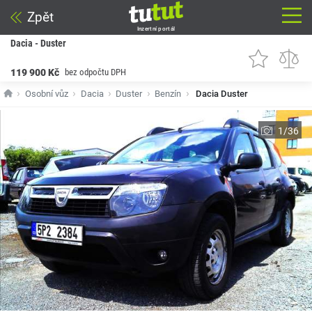
Zpět
Inzertní portál
Dacia - Duster
119 900 Kč
bez odpočtu DPH
Osobní vůz
Dacia
Duster
Benzín
Dacia Duster
1/36