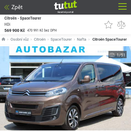
Zpět
Inzertní portál
Citroën - SpaceTourer
HDi
569 900 Kč
470 991 Kč bez DPH
Osobní vůz
Citroën
SpaceTourer
Nafta
Citroën SpaceTourer
1/51