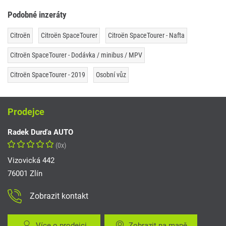
Podobné inzeráty
Citroën
Citroën SpaceTourer
Citroën SpaceTourer - Nafta
Citroën SpaceTourer - Dodávka / minibus / MPV
Citroën SpaceTourer - 2019
Osobní vůz
Prodejce
Radek Durďa AUTO
(0x)
Vizovická 442
76001 Zlín
Zobrazit kontakt
Více o prodejci
Zobrazit na mapě