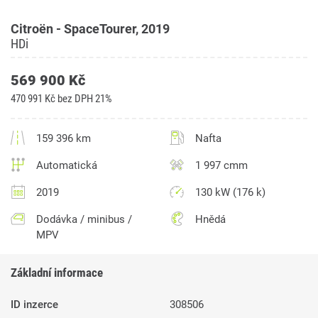
Citroën - SpaceTourer, 2019
HDi
569 900 Kč
470 991 Kč bez DPH 21%
159 396 km
Nafta
Automatická
1 997 cmm
2019
130 kW (176 k)
Dodávka / minibus /
Hnědá
MPV
Základní informace
ID inzerce
308506