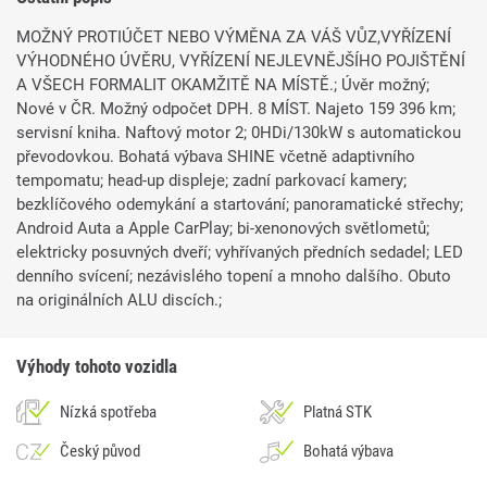
MOŽNÝ PROTIÚČET NEBO VÝMĚNA ZA VÁŠ VŮZ,VYŘÍZENÍ
VÝHODNÉHO ÚVĚRU, VYŘÍZENÍ NEJLEVNĚJŠÍHO POJIŠTĚNÍ
A VŠECH FORMALIT OKAMŽITĚ NA MÍSTĚ.; Úvěr možný;
Nové v ČR. Možný odpočet DPH. 8 MÍST. Najeto 159 396 km;
servisní kniha. Naftový motor 2; 0HDi/130kW s automatickou
převodovkou. Bohatá výbava SHINE včetně adaptivního
tempomatu; head-up displeje; zadní parkovací kamery;
bezklíčového odemykání a startování; panoramatické střechy;
Android Auta a Apple CarPlay; bi-xenonových světlometů;
elektricky posuvných dveří; vyhřívaných předních sedadel; LED
denního svícení; nezávislého topení a mnoho dalšího. Obuto
na originálních ALU discích.;
Výhody tohoto vozidla
Nízká spotřeba
Platná STK
Český původ
Bohatá výbava