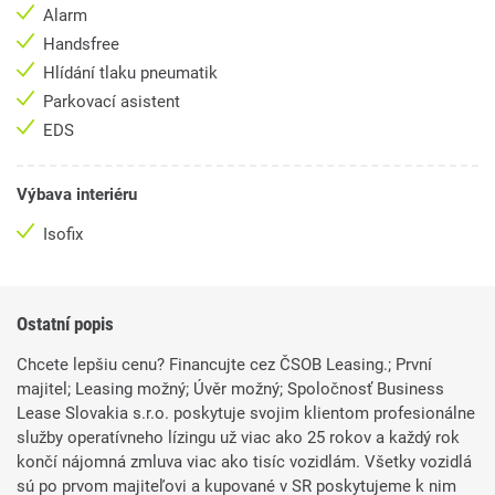
Alarm
Handsfree
Hlídání tlaku pneumatik
Parkovací asistent
EDS
Výbava interiéru
Isofix
Ostatní popis
Chcete lepšiu cenu? Financujte cez ČSOB Leasing.; První
majitel; Leasing možný; Úvěr možný; Spoločnosť Business
Lease Slovakia s.r.o. poskytuje svojim klientom profesionálne
služby operatívneho lízingu už viac ako 25 rokov a každý rok
končí nájomná zmluva viac ako tisíc vozidlám. Všetky vozidlá
sú po prvom majiteľovi a kupované v SR poskytujeme k nim