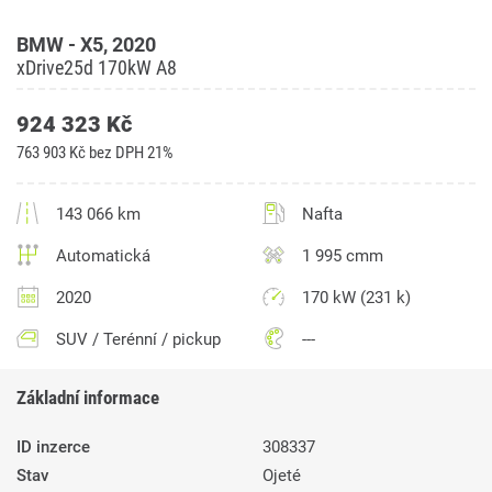
BMW - X5, 2020
xDrive25d 170kW A8
924 323 Kč
763 903 Kč bez DPH 21%
143 066 km
Nafta
Automatická
1 995 cmm
2020
170 kW (231 k)
SUV / Terénní / pickup
---
Základní informace
ID inzerce
308337
Stav
Ojeté