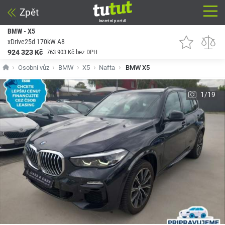
Zpět
Inzertní portál
BMW - X5
xDrive25d 170kW A8
924 323 Kč
763 903 Kč bez DPH
Osobní vůz
BMW
X5
Nafta
BMW X5
1/19