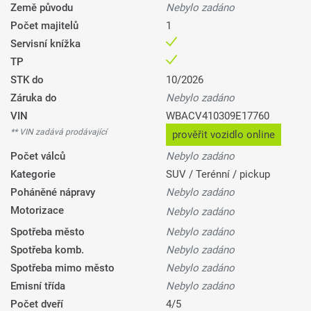
Země původu
Nebylo zadáno
Počet majitelů
1
Servisní knížka
TP
STK do
10/2026
Záruka do
Nebylo zadáno
VIN
WBACV410309E17760
** VIN zadává prodávající
prověřit vozidlo online
Počet válců
Nebylo zadáno
Kategorie
SUV / Terénní / pickup
Poháněné nápravy
Nebylo zadáno
Motorizace
Nebylo zadáno
Spotřeba město
Nebylo zadáno
Spotřeba komb.
Nebylo zadáno
Spotřeba mimo město
Nebylo zadáno
Emisní třída
Nebylo zadáno
Počet dveří
4/5