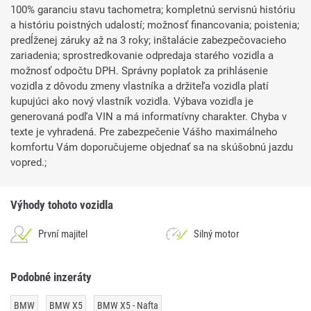
100% garanciu stavu tachometra; kompletnú servisnú históriu
a históriu poistných udalostí; možnosť financovania; poistenia;
predĺženej záruky až na 3 roky; inštalácie zabezpečovacieho
zariadenia; sprostredkovanie odpredaja starého vozidla a
možnosť odpočtu DPH. Správny poplatok za prihlásenie
vozidla z dôvodu zmeny vlastníka a držiteľa vozidla platí
kupujúci ako nový vlastník vozidla. Výbava vozidla je
generovaná podľa VIN a má informatívny charakter. Chyba v
texte je vyhradená. Pre zabezpečenie Vášho maximálneho
komfortu Vám doporučujeme objednať sa na skúšobnú jazdu
vopred.;
Výhody tohoto vozidla
První majitel
Silný motor
Podobné inzeráty
BMW
BMW X5
BMW X5 - Nafta