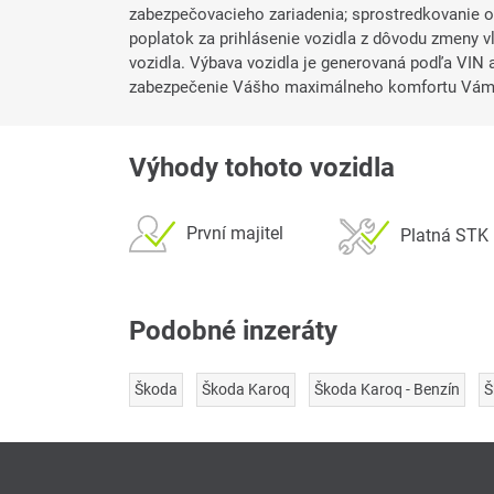
zabezpečovacieho zariadenia; sprostredkovanie 
poplatok za prihlásenie vozidla z dôvodu zmeny vla
vozidla. Výbava vozidla je generovaná podľa VIN a
zabezpečenie Vášho maximálneho komfortu Vám d
Výhody tohoto vozidla
První majitel
Platná STK
Podobné inzeráty
Škoda
Škoda Karoq
Škoda Karoq - Benzín
Š