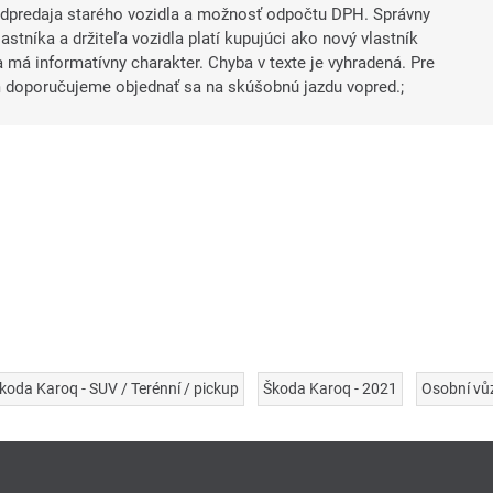
odpredaja starého vozidla a možnosť odpočtu DPH. Správny
stníka a držiteľa vozidla platí kupujúci ako nový vlastník
 má informatívny charakter. Chyba v texte je vyhradená. Pre
oporučujeme objednať sa na skúšobnú jazdu vopred.;
koda Karoq - SUV / Terénní / pickup
Škoda Karoq - 2021
Osobní vů