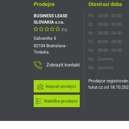
Prodejce
Otevírací doba
BUSINESS LEASE
Po
00:00 - 00:00
SLOVAKIA s.r.o.
Út
00:00 - 00:00
(0x)
St
00:00 - 00:00
Galvaniho 6
Čt
00:00 - 00:00
82104 Bratislava -
Pá
00:00 - 00:00
Trnávka
So
Zavřeno
Zobrazit kontakt
Ne
Zavřeno
Prodejce registrován
Napsat prodejci
tutut.cz od 18.10.202
Nabídka prodejce