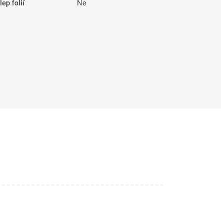
ep folií
Ne