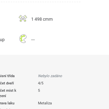
1 498 cmm
kup
---
isní třída
Nebylo zadáno
čet dveří
4/5
čet míst k
5
zení
rava laku
Metalíza