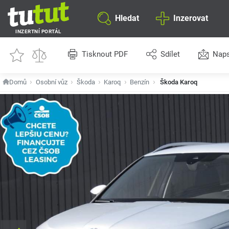
Hledat
Inzerovat
INZERTNÍ PORTÁL
Tisknout PDF
Sdílet
Naps
Domů
Osobní vůz
Škoda
Karoq
Benzín
Škoda Karoq