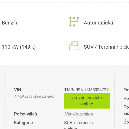
Benzín
Automatická
110 kW (149 k)
SUV / Terénní / pic
VIN
TMBJR9NU3M5034727
Em
** VIN zadává prodávající
prověřit vozidlo
Po
online
Po
se
Počet válců
Nebylo zadáno
Úp
Kategorie
SUV / Terénní /