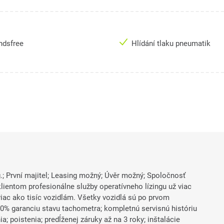
ndsfree
Hlídání tlaku pneumatik
; První majitel; Leasing možný; Úvěr možný; Spoločnosť
lientom profesionálne služby operatívneho lízingu už viac
iac ako tisíc vozidlám. Všetky vozidlá sú po prvom
0% garanciu stavu tachometra; kompletnú servisnú históriu
a; poistenia; predĺženej záruky až na 3 roky; inštalácie