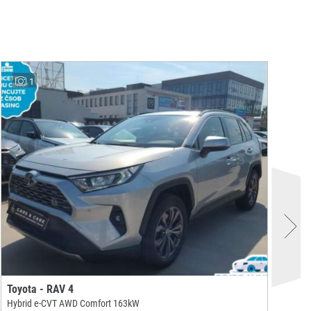
1
Toyota - RAV 4
Kia
Hybrid e-CVT AWD Comfort 163kW
CRD