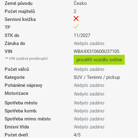
Země původu
Česko
Počet majitelů
2
Servisní knížka
TP
STK do
11/2027
Záruka do
Nebylo zadáno
VIN
WBAXX310600U37105
** VIN zadává prodávající
prověřit vozidlo online
Počet válců
Nebylo zadáno
Kategorie
SUV / Terénní / pickup
Poháněné nápravy
Nebylo zadáno
Motorizace
Nebylo zadáno
Spotřeba město
Nebylo zadáno
Spotřeba komb.
Nebylo zadáno
Spotřeba mimo město
Nebylo zadáno
Emisní třída
Nebylo zadáno
Počet dveří
4/5