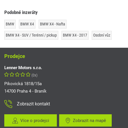
Podobné inzeráty
BMW
BMW X4
BMW X4 - Nafta
BMW X4 - SUV / Terénní / pickup
BMW X4 - 2017
Osobní vůz
Prodejce
Lenner Motors s.r.o.
(0x)
Pikovická 1818/15a
14700 Praha 4 - Braník
Zobrazit kontakt
Více o prodejci
Zobrazit na mapě