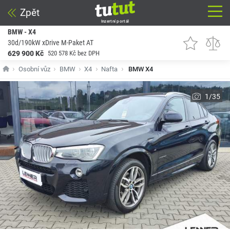
Zpět
Inzertní portál
BMW - X4
30d/190kW xDrive M-Paket AT
629 900 Kč
520 578 Kč bez DPH
Osobní vůz
BMW
X4
Nafta
BMW X4
1/35