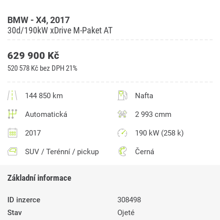
BMW - X4, 2017
30d/190kW xDrive M-Paket AT
629 900 Kč
520 578 Kč bez DPH 21%
144 850 km
Nafta
Automatická
2 993 cmm
2017
190 kW (258 k)
SUV / Terénní / pickup
Černá
Základní informace
ID inzerce
308498
Stav
Ojeté