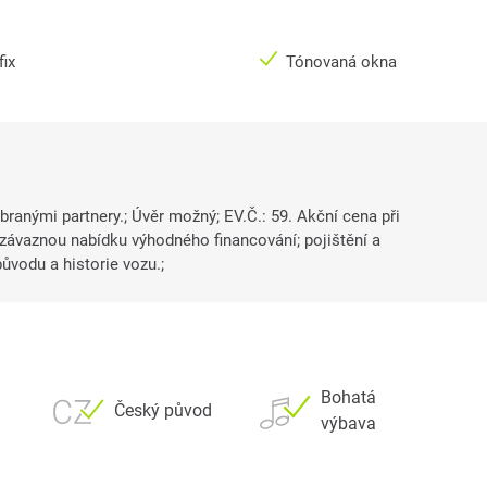
fix
Tónovaná okna
branými partnery.; Úvěr možný; EV.Č.: 59. Akční cena při
závaznou nabídku výhodného financování; pojištění a
ůvodu a historie vozu.;
Bohatá
Český původ
výbava