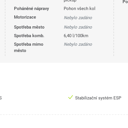
pickup
Pol
Poháněné nápravy
Pohon všech kol
Motorizace
Nebylo zadáno
Spotřeba město
Nebylo zadáno
Spotřeba komb.
6,40 l/100km
Spotřeba mimo
Nebylo zadáno
město
S
Stabilizační systém ESP