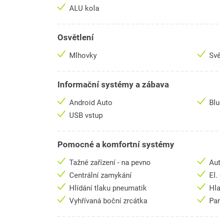
ALU kola
Osvětlení
Mlhovky
Svě
Informační systémy a zábava
Android Auto
Bl
USB vstup
Pomocné a komfortní systémy
Tažné zařízení - na pevno
Aut
Centrální zamykání
El.
Hlídání tlaku pneumatik
Hl
Vyhřívaná boční zrcátka
Par