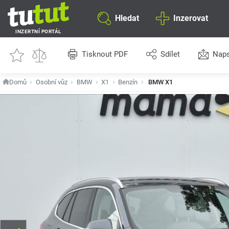
Hledat
Inzerovat
INZERTNÍ PORTÁL
Tisknout PDF
Sdílet
Naps
Domů
Osobní vůz
BMW
X1
Benzín
BMW X1