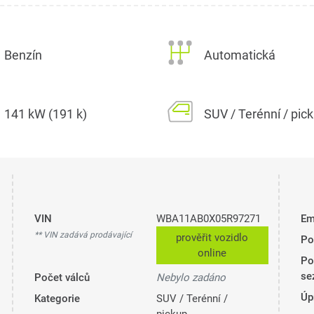
Benzín
Automatická
141 kW (191 k)
SUV / Terénní / pic
VIN
WBA11AB0X05R97271
Em
** VIN zadává prodávající
prověřit vozidlo
Po
online
Po
se
Počet válců
Nebylo zadáno
Úp
Kategorie
SUV / Terénní /