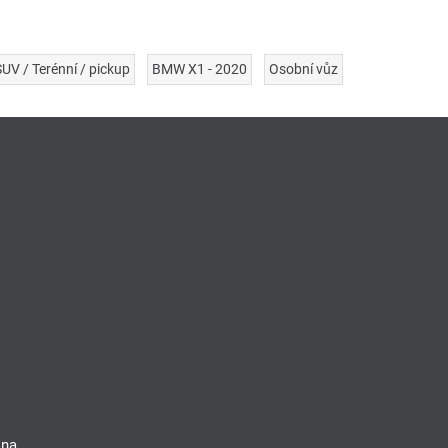
UV / Terénní / pickup
BMW X1 - 2020
Osobní vůz
 na