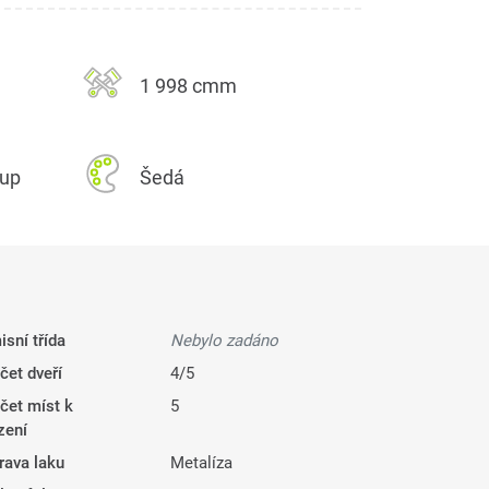
1 998 cmm
kup
Šedá
isní třída
Nebylo zadáno
čet dveří
4/5
čet míst k
5
zení
rava laku
Metalíza