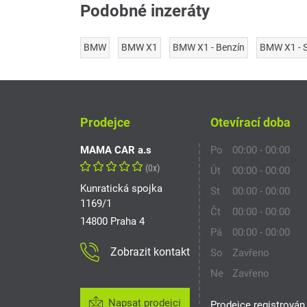
Podobné inzeráty
BMW
BMW X1
BMW X1 - Benzín
BMW X1 - S
Prodejce
Otevírací doba
MAMA CAR a.s
Po
00:00 - 00:00
(0x)
Út
00:00 - 00:00
Kunratická spojka
St
00:00 - 00:00
1169/1
Čt
00:00 - 00:00
14800 Praha 4
Pá
00:00 - 00:00
Zobrazit kontakt
So
Zavřeno
Ne
Zavřeno
Napsat prodejci
Prodejce registrován