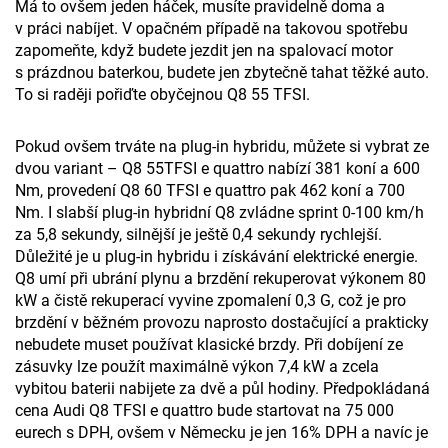
Má to ovšem jeden háček, musíte pravidelně doma a
v práci nabíjet. V opačném případě na takovou spotřebu
zapomeňte, když budete jezdit jen na spalovací motor
s prázdnou baterkou, budete jen zbytečně tahat těžké auto.
To si raději pořiďte obyčejnou Q8 55 TFSI.
Pokud ovšem trváte na plug-in hybridu, můžete si vybrat ze
dvou variant – Q8 55TFSI e quattro nabízí 381 koní a 600
Nm, provedení Q8 60 TFSI e quattro pak 462 koní a 700
Nm. I slabší plug-in hybridní Q8 zvládne sprint 0-100 km/h
za 5,8 sekundy, silnější je ještě 0,4 sekundy rychlejší.
Důležité je u plug-in hybridu i získávání elektrické energie.
Q8 umí při ubrání plynu a brzdění rekuperovat výkonem 80
kW a čistě rekuperací vyvine zpomalení 0,3 G, což je pro
brzdění v běžném provozu naprosto dostačující a prakticky
nebudete muset používat klasické brzdy. Při dobíjení ze
zásuvky lze použít maximálně výkon 7,4 kW a zcela
vybitou baterii nabijete za dvě a půl hodiny. Předpokládaná
cena Audi Q8 TFSI e quattro bude startovat na 75 000
eurech s DPH, ovšem v Německu je jen 16% DPH a navíc je