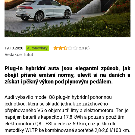
2.3 (6)
19.10.2020
Autonovinky
Redakce Tutut
Plug-in hybridní auta jsou elegantní způsob, jak
obejít přísné emisní normy, ulevit si na daních a
získat i pěkný výkon pod plynovým pedálem.
Audi vybavilo model Q8 plug-in hybridní pohonnou
jednotkou, která se skládá jednak ze zážehového
přeplňovaného V6 o objemu tři litry a elektromotoru. Ten je
napájen baterií s kapacitou 17,8 kWh a pouze s použitím
elektromotoru Q8 TFSI ujede až 59 km, což je klíč dle
metodiky WLTP ke kombinované spotřebě 2,8-2,6 l/100 km.