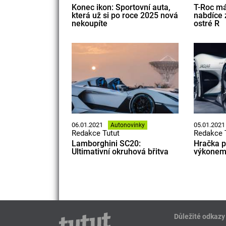
Konec ikon: Sportovní auta,
T-Roc má 
která už si po roce 2025 nová
nabdíce 
nekoupíte
ostré R
06.01.2021
05.01.2021
Autonovinky
Redakce Tutut
Redakce 
Lamborghini SC20:
Hračka p
Ultimativní okruhová břitva
výkonem 
Důležité odkazy