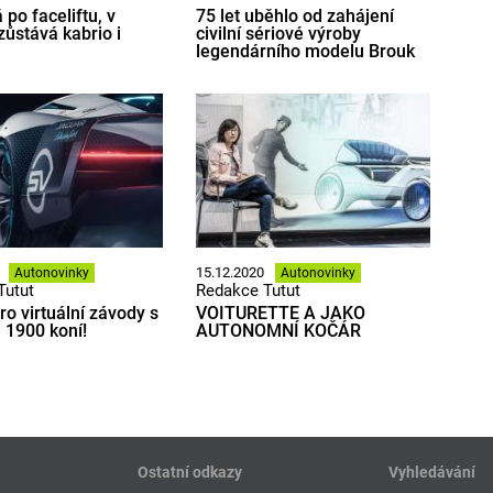
po faceliftu, v
75 let uběhlo od zahájení
zůstává kabrio i
civilní sériové výroby
legendárního modelu Brouk
15.12.2020
Autonovinky
Autonovinky
Tutut
Redakce Tutut
ro virtuální závody s
VOITURETTE A JAKO
1900 koní!
AUTONOMNÍ KOČÁR
Ostatní odkazy
Vyhledávání