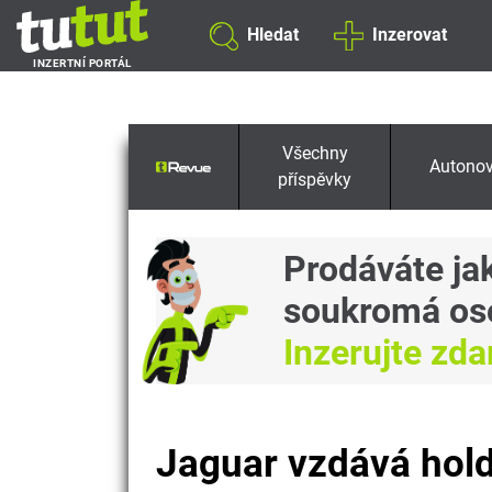
Hledat
Inzerovat
INZERTNÍ PORTÁL
Všechny
Autonov
příspěvky
Prodáváte ja
soukromá os
Inzerujte zd
Jaguar vzdává hold