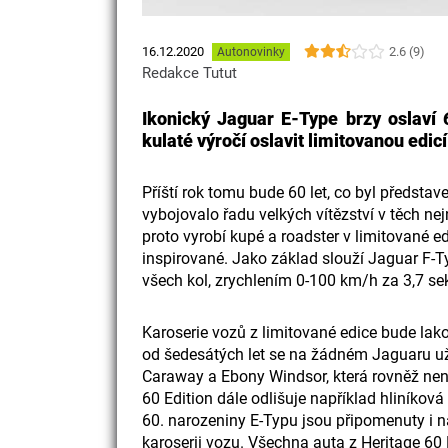
2.6 (9)
16.12.2020
Autonovinky
Redakce Tutut
Ikonický Jaguar E-Type brzy oslaví 
kulaté výročí oslavit limitovanou edic
Příští rok tomu bude 60 let, co byl předsta
vybojovalo řadu velkých vítězství v těch n
proto vyrobí kupé a roadster v limitované e
inspirované. Jako základ slouží Jaguar F
všech kol, zrychlením 0-100 km/h za 3,7 s
Karoserie vozů z limitované edice bude la
od šedesátých let se na žádném Jaguaru už 
Caraway a Ebony Windsor, která rovněž není
60 Edition dále odlišuje například hliníkov
60. narozeniny E-Typu jsou připomenuty i 
karoserii vozu. Všechna auta z Heritage 60