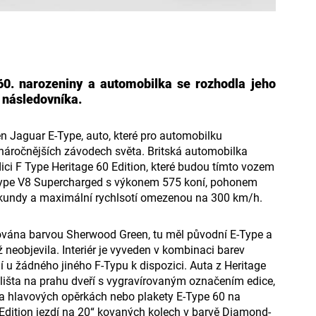
60. narozeniny a automobilka se rozhodla jeho
í následovníka.
ven Jaguar E-Type, auto, které pro automobilku
ejnáročnějších závodech světa. Britská automobilka
dici F Type Heritage 60 Edition, které budou tímto vozem
-Type V8 Supercharged s výkonem 575 koní, pohonem
ekundy a maximální rychlsotí omezenou na 300 km/h.
kována barvou Sherwood Green, tu měl původní E-Type a
neobjevila. Interiér je vyveden v kombinaci barev
 u žádného jiného F-Typu k dispozici. Auta z Heritage
á lišta na prahu dveří s vygravírovaným označením edice,
na hlavových opěrkách nebo plakety E-Type 60 na
 Edition jezdí na 20“ kovaných kolech v barvě Diamond-