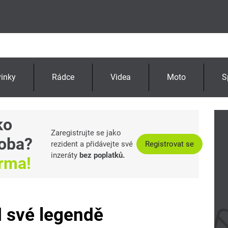
inky
Rádce
Videa
Moto
S
ko
Zaregistrujte se jako
oba?
rezident a přidávejte své
Registrovat se
inzeráty
bez poplatků.
arma!
 své legendě