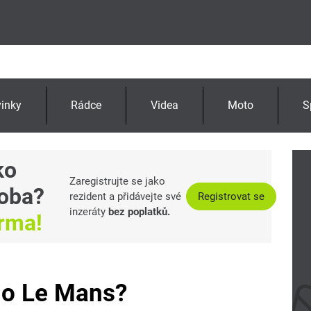
inky
Rádce
Videa
Moto
S
ko
Zaregistrujte se jako
oba?
rezident a přidávejte své
Registrovat se
inzeráty
bez poplatků.
arma!
do Le Mans?