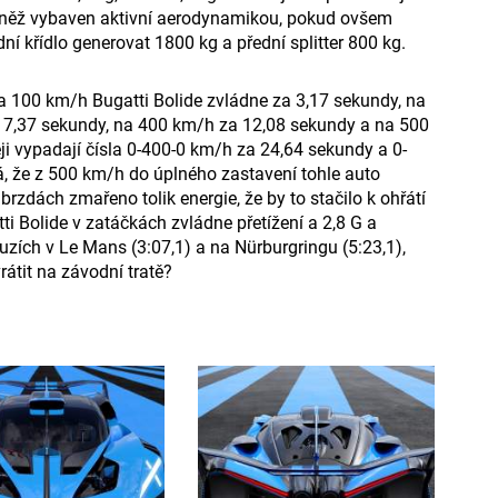
ovněž vybaven aktivní aerodynamikou, pokud ovšem
ní křídlo generovat 1800 kg a přední splitter 800 kg.
 na 100 km/h Bugatti Bolide zvládne za 3,17 sekundy, na
 7,37 sekundy, na 400 km/h za 12,08 sekundy a na 500
i vypadají čísla 0-400-0 km/h za 24,64 sekundy a 0-
 že z 500 km/h do úplného zastavení tohle auto
 brzdách zmařeno tolik energie, že by to stačilo k ohřátí
tti Bolide v zatáčkách zvládne přetížení a 2,8 G a
uzích v Le Mans (3:07,1) a na Nürburgringu (5:23,1),
átit na závodní tratě?