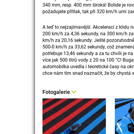
340 mm, resp. 400 mm široká! Bolide je r
požadujete přítlak, tak při 320 km/h umí zad
A teď to nejzajímavější. Akceleraci z klidu
200 km/h za 4,36 sekundy, na 300 km/h za
km/h za 20,16 sekundy. Ještě pozoruhodněj
500-0 km/h za 33,62 sekundy, což znamená,
potřebuje 13,46 sekundy a za tu chvíli je na
více jak 500 litrů vody z 20 na 100 °C! Buga
automobilka uvedla i teoretické časy na okr
chce nám tím snad naznačit, že by chystá vr
Fotogalerie