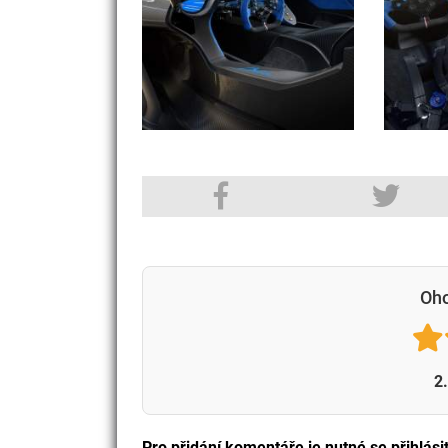
Oho
2
Pro přidání komentáře je nutné se přihlási