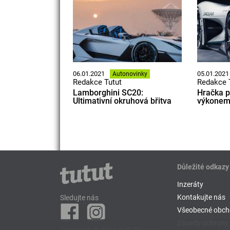
06.01.2021
05.01.2021
Autonovinky
Redakce Tutut
Redakce 
Lamborghini SC20:
Hračka p
Ultimativní okruhová břitva
výkonem 
Důležité odkazy
Inzeráty
Kontakujte nás
Sledujte nás
Všeobecné obch
Zásady ochrany 