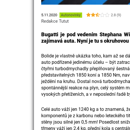
2.8 (9)
5.11.2020
Autonovinky
Redakce Tutut
Bugatti je pod vedením Stephana Wi
zajímavá auta. Nyní je tu s okruhovou
Bolide je vlastně ukázka toho, kam až se dá
auto podřízené jedinému účelu – být zatrac
čtyřmi turbodmychadly přeplňovaný šestná
představitelných 1850 koní a 1850 Nm, nav
ježdění na kruhu. Dostal nová turbodmychad
spontánnější reakce na plyn, celý systém m
vysokých přetíženích, a v neposlední řadě 
Celé auto váží jen 1240 kg a to znamená, ž
komponentů je z karbonu nebo leteckého tit
stěny jsou silné jen 0,5 mm! Posedlost sni
třmeny váží jen 2,4 kg, přední kola s centrál