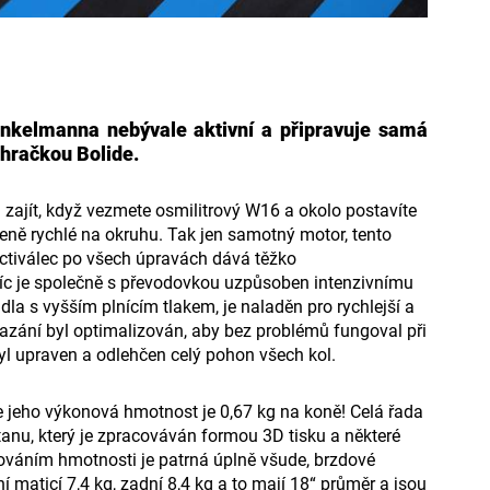
nkelmanna nebývale aktivní a připravuje samá
 hračkou Bolide.
 zajít, když vezmete osmilitrový W16 a okolo postavíte
eně rychlé na okruhu. Tak jen samotný motor, tento
ctiválec po všech úpravách dává těžko
íc je společně s převodovkou uzpůsoben intenzivnímu
la s vyšším plnícím tlakem, je naladěn pro rychlejší a
azání byl optimalizován, aby bez problémů fungoval při
byl upraven a odlehčen celý pohon všech kol.
e jeho výkonová hmotnost je 0,67 kg na koně! Celá řada
anu, který je zpracováván formou 3D tisku a některé
žováním hmotnosti je patrná úplně všude, brzdové
ní maticí 7,4 kg, zadní 8,4 kg a to mají 18“ průměr a jsou