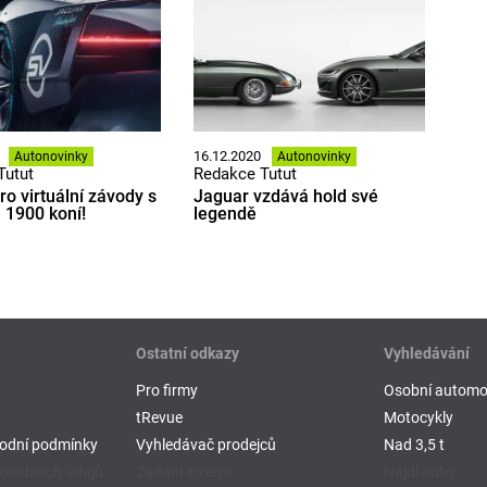
16.12.2020
Autonovinky
Autonovinky
Tutut
Redakce Tutut
ro virtuální závody s
Jaguar vzdává hold své
1900 koní!
legendě
Ostatní odkazy
Vyhledávání
Pro firmy
Osobní automo
tRevue
Motocykly
odní podmínky
Vyhledávač prodejců
Nad 3,5 t
osobních údajů
Zadání inzerce
Najdi auto