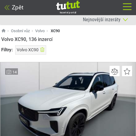
Zpět
Inzertní portál
Osobní vůz
Volvo
XC90
Volvo XC90, 136
inzercí
Filtry:
Volvo XC90
14