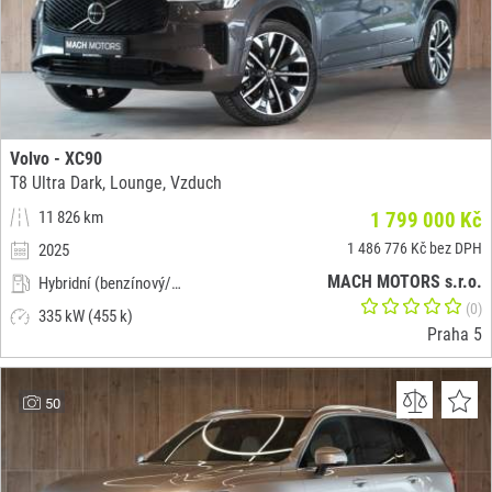
Volvo - XC90
T8 Ultra Dark, Lounge, Vzduch
11 826 km
1 799 000 Kč
1 486 776 Kč bez DPH
2025
MACH MOTORS s.r.o.
Hybridní (benzínový/elektrický)
(0)
335 kW (455 k)
Praha 5
50