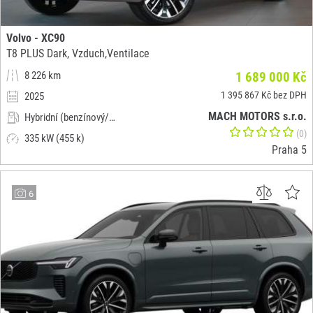
Volvo - XC90
T8 PLUS Dark, Vzduch,Ventilace
8 226 km
1 689 000 Kč
1 395 867 Kč bez DPH
2025
MACH MOTORS s.r.o.
Hybridní (benzínový/elektrický)
(0)
335 kW (455 k)
Praha 5
6