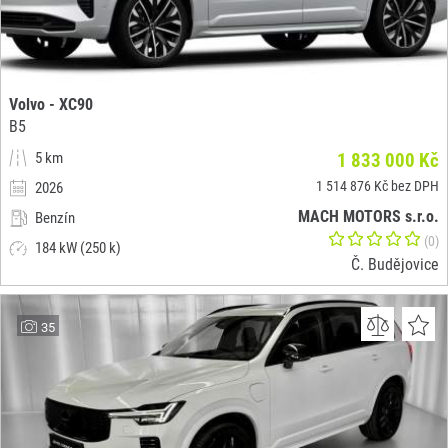
Volvo - XC90
B5
5 km
1 833 000 Kč
1 514 876 Kč bez DPH
2026
MACH MOTORS s.r.o.
Benzín
(0)
184 kW (250 k)
Č. Budějovice
35