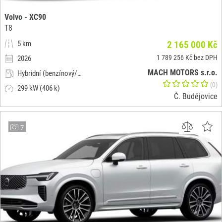
Volvo - XC90
T8
5 km
2 165 000 Kč
1 789 256 Kč bez DPH
2026
MACH MOTORS s.r.o.
Hybridní (benzínový/elektrický)
(0)
299 kW (406 k)
Č. Budějovice
7