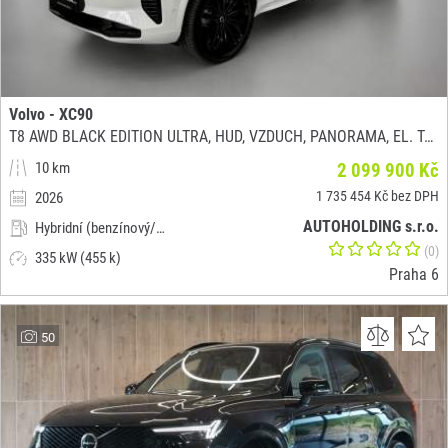
Volvo - XC90
T8 AWD BLACK EDITION ULTRA, HUD, VZDUCH, PANORAMA, EL. TAŽNÉ
10 km
2 099 900 Kč
1 735 454 Kč bez DPH
2026
AUTOHOLDING s.r.o.
Hybridní (benzínový/elektrický)
(0)
335 kW (455 k)
Praha 6
50