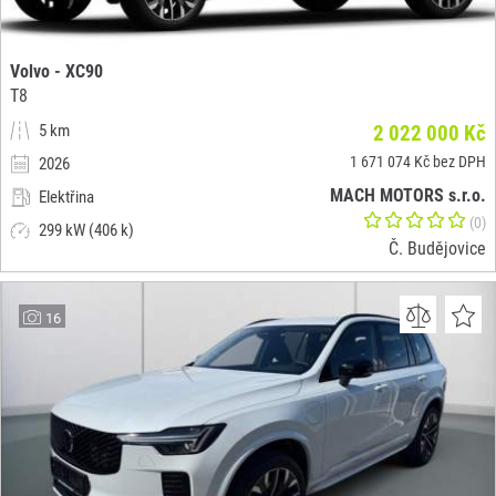
Volvo - XC90
T8
5 km
2 022 000 Kč
1 671 074 Kč bez DPH
2026
MACH MOTORS s.r.o.
Elektřina
(0)
299 kW (406 k)
Č. Budějovice
16