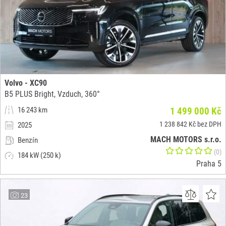
Volvo - XC90
B5 PLUS Bright, Vzduch, 360°
16 243 km
1 499 000 Kč
1 238 842 Kč bez DPH
2025
MACH MOTORS s.r.o.
Benzín
(0)
184 kW (250 k)
Praha 5
23