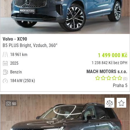
Volvo - XC90
B5 PLUS Bright, Vzduch, 360°
18 961 km
1 499 000 Kč
1 238 842 Kč bez DPH
2025
MACH MOTORS s.r.o.
Benzín
(0)
184 kW (250 k)
Praha 5
50