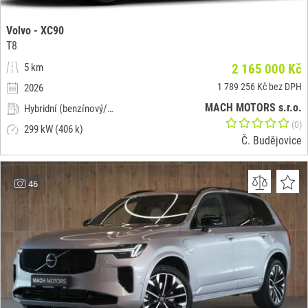
Volvo - XC90
T8
5 km
2 165 000 Kč
1 789 256 Kč bez DPH
2026
MACH MOTORS s.r.o.
Hybridní (benzínový/elektrický)
(0)
299 kW (406 k)
Č. Budějovice
46