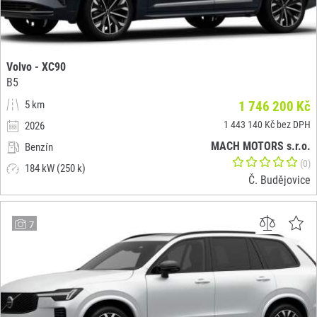
Volvo - XC90
B5
5 km
1 746 200 Kč
1 443 140 Kč bez DPH
2026
MACH MOTORS s.r.o.
Benzín
(0)
184 kW (250 k)
Č. Budějovice
7