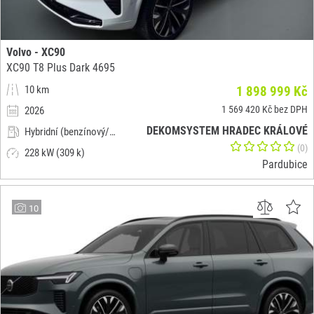
Volvo - XC90
XC90 T8 Plus Dark 4695
10 km
1 898 999 Kč
1 569 420 Kč bez DPH
2026
DEKOMSYSTEM HRADEC KRÁLOVÉ
Hybridní (benzínový/elektrický)
(0)
228 kW (309 k)
Pardubice
10