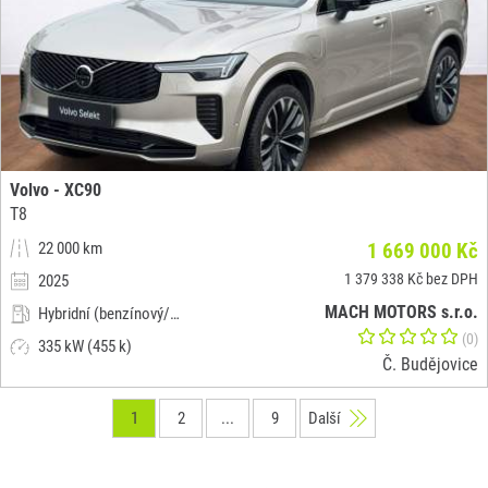
Volvo - XC90
T8
22 000 km
1 669 000 Kč
1 379 338 Kč bez DPH
2025
MACH MOTORS s.r.o.
Hybridní (benzínový/elektrický)
(0)
335 kW (455 k)
Č. Budějovice
1
2
...
9
Další