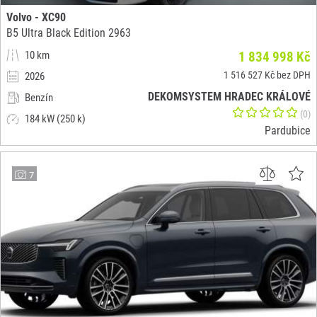
Volvo - XC90
B5 Ultra Black Edition 2963
10 km
1 834 998 Kč
1 516 527 Kč bez DPH
2026
DEKOMSYSTEM HRADEC KRÁLOVÉ
Benzín
(0)
184 kW (250 k)
Pardubice
7