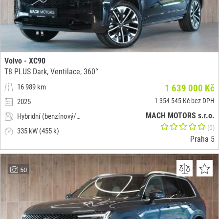
Volvo - XC90
T8 PLUS Dark, Ventilace, 360°
16 989 km
1 639 000 Kč
1 354 545 Kč bez DPH
2025
MACH MOTORS s.r.o.
Hybridní (benzínový/elektrický)
(0)
335 kW (455 k)
Praha 5
50