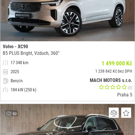
Volvo - XC90
B5 PLUS Bright, Vzduch, 360°
17 348 km
1 499 000 Kč
1 238 842 Kč bez DPH
2025
MACH MOTORS s.r.o.
Benzín
(0)
184 kW (250 k)
Praha 5
50