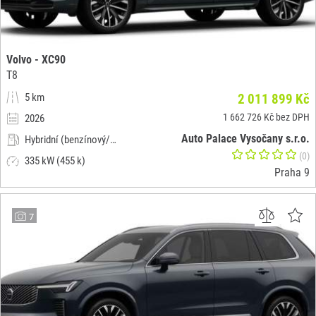
Volvo - XC90
T8
5 km
2 011 899 Kč
1 662 726 Kč bez DPH
2026
Auto Palace Vysočany s.r.o.
Hybridní (benzínový/elektrický)
(0)
335 kW (455 k)
Praha 9
7