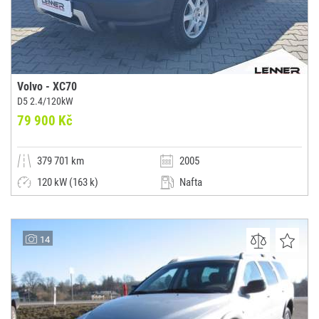
Volvo - XC70
D5 2.4/120kW
79 900 Kč
379 701 km
2005
120 kW (163 k)
Nafta
Automatická
Kombi
Lenner Motors s.r.o.
14
(0x)
Praha 4 - Braník