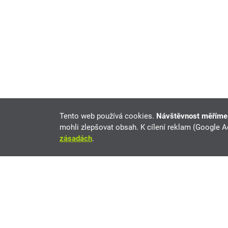
Tento web používá cookies.
Návštěvnost měřím
mohli zlepšovat obsah. K cílení reklam (Google 
zásadách
.
Volvo XC70 na prodej
Aktuálně 10 nabídek vozů Volvo XC70 na tutut.cz.