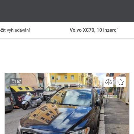
Volvo XC70,
10
inzercí
žit vyhledávání
67