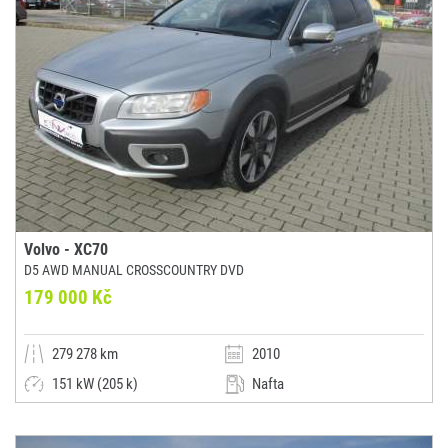
Volvo - XC70
D5 AWD MANUAL CROSSCOUNTRY DVD
179 000 Kč
279 278 km
2010
151 kW (205 k)
Nafta
Manuální
Kombi