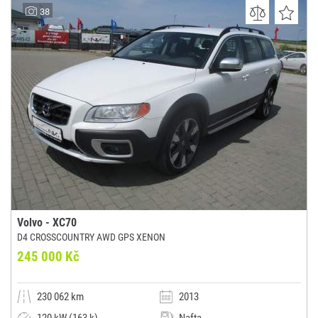
AUTOBAZARNV, s.r.o.
38
(0x)
Nové Veselí
Volvo - XC70
D4 CROSSCOUNTRY AWD GPS XENON
245 000 Kč
230 062 km
2013