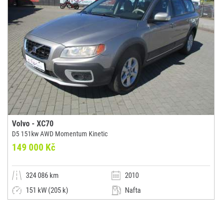
Volvo - XC70
D5 151kw AWD Momentum Kinetic
149 000 Kč
324 086 km
2010
151 kW (205 k)
Nafta
Manuální
Kombi