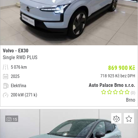
Volvo - EX30
Single RWD PLUS
5 076 km
869 900 Kč
718 925 Kč bez DPH
2025
Auto Palace Brno s.r.o.
Elektřina
(0)
200 kW (271 k)
Brno
15