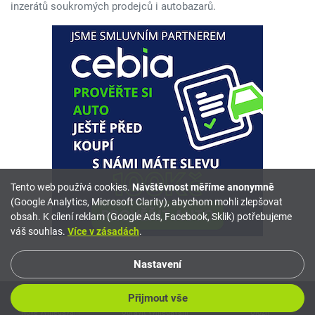
inzerátů soukromých prodejců i autobazarů.
Tento web používá cookies.
Návštěvnost měříme anonymně
(Google Analytics, Microsoft Clarity), abychom mohli zlepšovat
obsah. K cílení reklam (Google Ads, Facebook, Sklik) potřebujeme
váš souhlas.
Více v zásadách
.
Nastavení
Přijmout vše
Nové vyhledávání
Inzerovat
Mé hledání
Upravit vyhledávání
Porovnávač
Uložit
Oblíbené