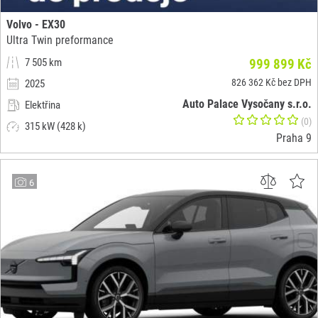
Volvo - EX30
Ultra Twin preformance
7 505 km
999 899 Kč
826 362 Kč bez DPH
2025
Auto Palace Vysočany s.r.o.
Elektřina
(0)
315 kW (428 k)
Praha 9
6