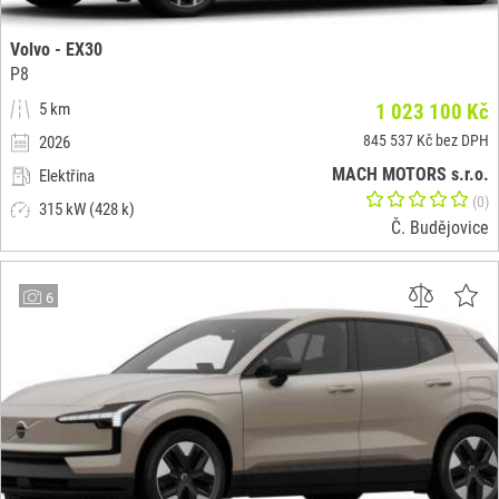
Volvo - EX30
P8
5 km
1 023 100 Kč
845 537 Kč bez DPH
2026
MACH MOTORS s.r.o.
Elektřina
(0)
315 kW (428 k)
Č. Budějovice
6