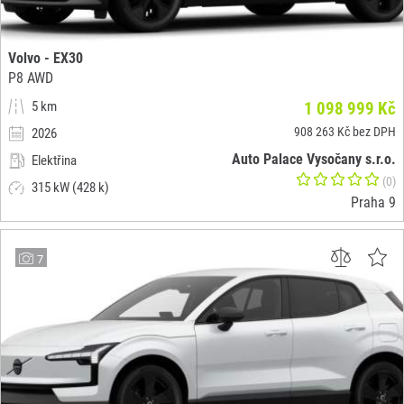
Volvo - EX30
P8 AWD
5 km
1 098 999 Kč
908 263 Kč bez DPH
2026
Auto Palace Vysočany s.r.o.
Elektřina
(0)
315 kW (428 k)
Praha 9
7