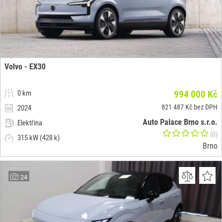
Volvo - EX30
0 km
994 000 Kč
821 487 Kč bez DPH
2024
Auto Palace Brno s.r.o.
Elektřina
(0)
315 kW (428 k)
Brno
24