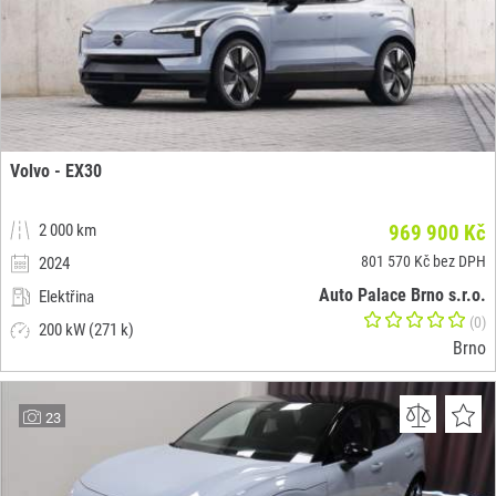
Volvo - EX30
2 000 km
969 900 Kč
801 570 Kč bez DPH
2024
Auto Palace Brno s.r.o.
Elektřina
(0)
200 kW (271 k)
Brno
23