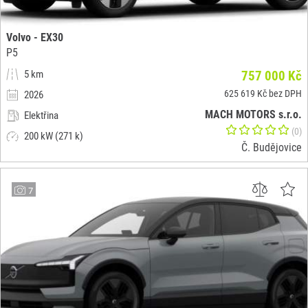
Volvo - EX30
P5
5 km
757 000 Kč
625 619 Kč bez DPH
2026
MACH MOTORS s.r.o.
Elektřina
(0)
200 kW (271 k)
Č. Budějovice
7