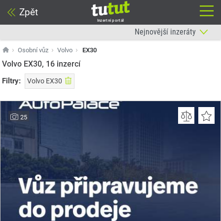
Zpět
Inzertní portál
Osobní vůz
Volvo
EX30
Volvo EX30, 16
inzercí
Filtry:
Volvo EX30
25