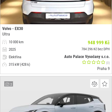
Volvo - EX30
Ultra
10 000 km
948 999 Kč
784 296 Kč bez DPH
2025
Auto Palace Vysočany s.r.o.
Elektřina
(0)
315 kW (428 k)
Praha 9
2