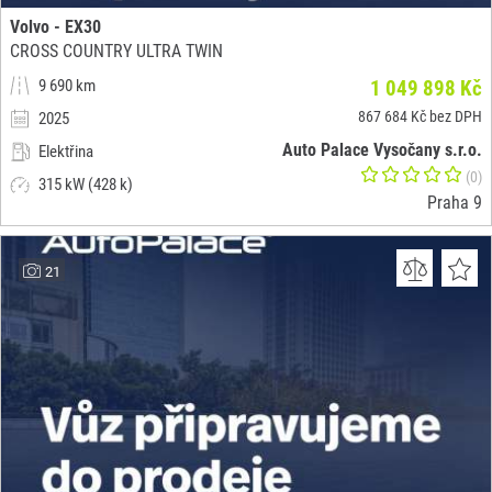
Volvo - EX30
CROSS COUNTRY ULTRA TWIN
9 690 km
1 049 898 Kč
867 684 Kč bez DPH
2025
Auto Palace Vysočany s.r.o.
Elektřina
(0)
315 kW (428 k)
Praha 9
21