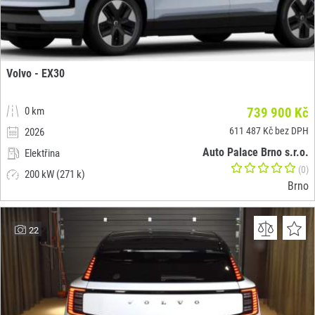
Volvo - EX30
0 km
739 900 Kč
611 487 Kč bez DPH
2026
Auto Palace Brno s.r.o.
Elektřina
(0)
200 kW (271 k)
Brno
22