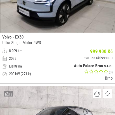
Volvo - EX30
Ultra Single Motor RWD
8 909 km
999 900 Kč
826 363 Kč bez DPH
2025
Auto Palace Brno s.r.o.
Elektřina
(0)
200 kW (271 k)
Brno
3