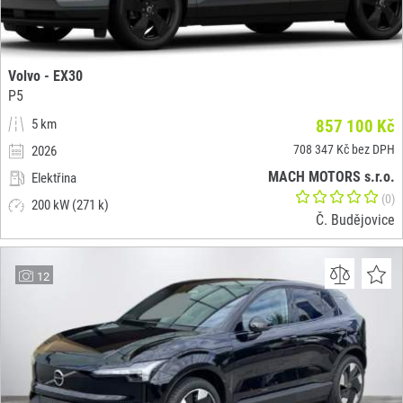
Volvo - EX30
P5
5 km
857 100 Kč
708 347 Kč bez DPH
2026
MACH MOTORS s.r.o.
Elektřina
(0)
200 kW (271 k)
Č. Budějovice
12